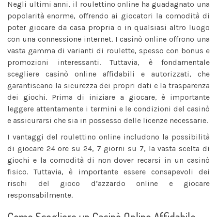
Negli ultimi anni, il roulettino online ha guadagnato una
popolarità enorme, offrendo ai giocatori la comodità di
poter giocare da casa propria o in qualsiasi altro luogo
con una connessione internet. I casinò online offrono una
vasta gamma di varianti di roulette, spesso con bonus e
promozioni interessanti. Tuttavia, è fondamentale
scegliere casinò online affidabili e autorizzati, che
garantiscano la sicurezza dei propri dati e la trasparenza
dei giochi. Prima di iniziare a giocare, è importante
leggere attentamente i termini e le condizioni del casinò
e assicurarsi che sia in possesso delle licenze necessarie.
I vantaggi del roulettino online includono la possibilità
di giocare 24 ore su 24, 7 giorni su 7, la vasta scelta di
giochi e la comodità di non dover recarsi in un casinò
fisico. Tuttavia, è importante essere consapevoli dei
rischi del gioco d’azzardo online e giocare
responsabilmente.
Come Scegliere un Casinò Online Affidabile