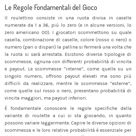
Le Regole Fondamentali del Gioco
Il roulettino consiste in una ruota divisa in caselle
numerate da 1 a 36, più lo zero (e in alcune versioni, lo
zero americano 00). I giocatori scommettono su quale
casella, combinazione di caselle, colore (rosso o nero) o
numero (pari o dispari) la pallina si fermerà una volta che
la ruota si sarà arrestata. Esistono diverse tipologie di
scommesse, ognuna con differenti probabilità di vincita
e payout. Le scommesse “interne”, come quelle su un
singolo numero, offrono payout elevati ma sono più
difficili da realizzare, mentre le scommesse “esterne”,
come quelle sul rosso o nero, presentano probabilità di
vincita maggiori, ma payout inferiori.
È fondamentale conoscere le regole specifiche della
variante di roulette a cui si sta giocando, in quanto
possono variare leggermente. Capire le diverse opzioni di
scommessa e le loro relative probabilità è essenziale per