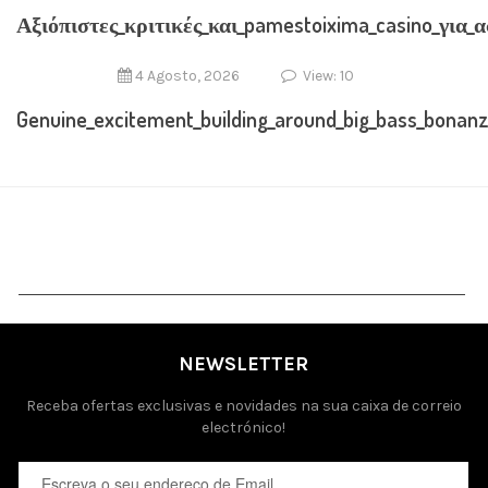
Αξιόπιστες_κριτικές_και_pamestoixima_casino_γι
4 Agosto, 2026
View: 10
Genuine_excitement_building_around_big_bass_bonanza_
NEWSLETTER
Receba ofertas exclusivas e novidades na sua caixa de correio
electrónico!