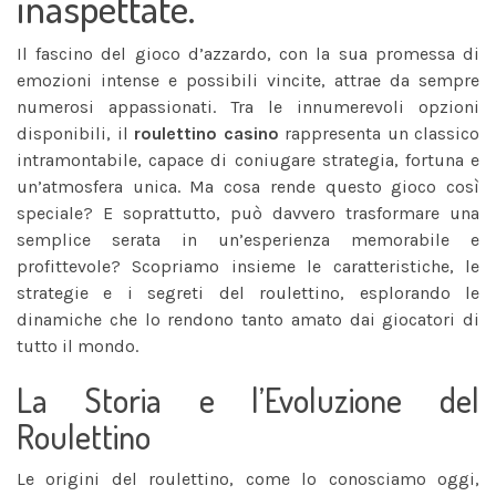
inaspettate.
Il fascino del gioco d’azzardo, con la sua promessa di
emozioni intense e possibili vincite, attrae da sempre
numerosi appassionati. Tra le innumerevoli opzioni
disponibili, il
roulettino casino
rappresenta un classico
intramontabile, capace di coniugare strategia, fortuna e
un’atmosfera unica. Ma cosa rende questo gioco così
speciale? E soprattutto, può davvero trasformare una
semplice serata in un’esperienza memorabile e
profittevole? Scopriamo insieme le caratteristiche, le
strategie e i segreti del roulettino, esplorando le
dinamiche che lo rendono tanto amato dai giocatori di
tutto il mondo.
La Storia e l’Evoluzione del
Roulettino
Le origini del roulettino, come lo conosciamo oggi,