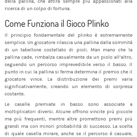
della pallina, che attira sempre più appassionati alla
ricerca di un colpo di fortuna.
Come Funziona il Gioco Plinko
Il principio fondamentale del plinko è estremamente
semplice. Un giocatore rilascia una pallina dalla sommità
di un tabellone costellato di pioli. Man mano che la
pallina cade, rimbalza casualmente da un piolo all’altro,
seguendo un percorso imprevedibile verso il basso. Il
punto in cui la pallina si ferma determina il premio che il
giocatore vince. La distribuzione dei premi varia
significativamente, creando un elemento di sorpresa
costante.
Le caselle premiate in basso sono associate a
moltiplicatori diversi. Alcune offrono vincite più piccole
ma più frequenti, mentre altre promettono premi più
grandi ma con minori probabilità di successo. La scelta
di quale casella mirare, anche se il percorso è casuale,