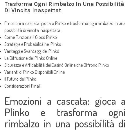
Trasforma Ogni Rimbalzo In Una Possibilità
Di Vincita Inaspettat
Emozioni a cascata: gioca a Plinko e trasforma ogni rimbalzo in una
possibilità di vincita inaspettata.
Come Funziona il Gioco Plinko
Strategie e Probabilità nel Plinko
Vantaggi e Svantaggi del Plinko
La Diffusione del Plinko Online
Sicurezza e Affidabilità dei Casinò Online che Offrono Plinko
Varianti di Plinko Disponibili Online
Il Futuro del Plinko
Considerazioni Finali
Emozioni a cascata: gioca a
Plinko e trasforma ogni
rimbalzo in una possibilità di