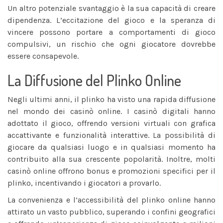
Un altro potenziale svantaggio è la sua capacità di creare
dipendenza. L’eccitazione del gioco e la speranza di
vincere possono portare a comportamenti di gioco
compulsivi, un rischio che ogni giocatore dovrebbe
essere consapevole.
La Diffusione del Plinko Online
Negli ultimi anni, il plinko ha visto una rapida diffusione
nel mondo dei casinò online. I casinò digitali hanno
adottato il gioco, offrendo versioni virtuali con grafica
accattivante e funzionalità interattive. La possibilità di
giocare da qualsiasi luogo e in qualsiasi momento ha
contribuito alla sua crescente popolarità. Inoltre, molti
casinò online offrono bonus e promozioni specifici per il
plinko, incentivando i giocatori a provarlo.
La convenienza e l’accessibilità del plinko online hanno
attirato un vasto pubblico, superando i confini geografici