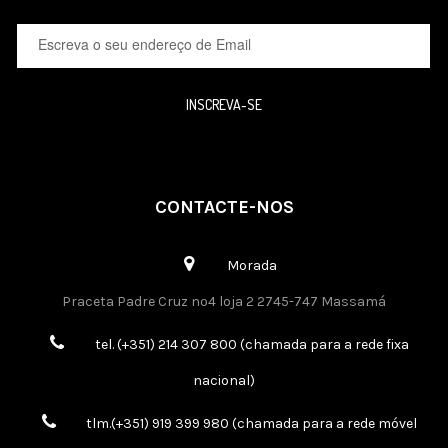
INSCREVA-SE
CONTACTE-NOS
Morada
Praceta Padre Cruz nº4 loja 2 2745-747 Massamá
tel. (+351) 214 307 800 (chamada para a rede fixa
nacional)
tlm.(+351) 919 399 980 (chamada para a rede móvel