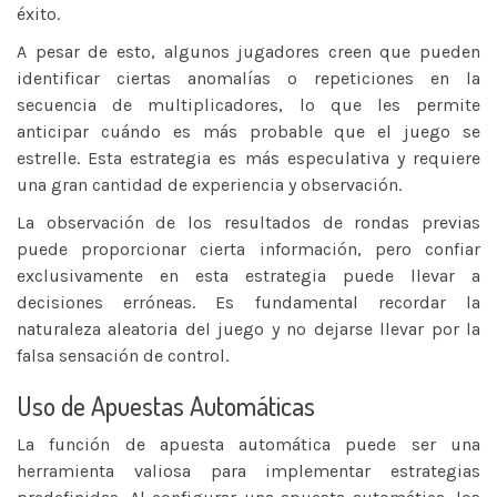
éxito.
A pesar de esto, algunos jugadores creen que pueden
identificar ciertas anomalías o repeticiones en la
secuencia de multiplicadores, lo que les permite
anticipar cuándo es más probable que el juego se
estrelle. Esta estrategia es más especulativa y requiere
una gran cantidad de experiencia y observación.
La observación de los resultados de rondas previas
puede proporcionar cierta información, pero confiar
exclusivamente en esta estrategia puede llevar a
decisiones erróneas. Es fundamental recordar la
naturaleza aleatoria del juego y no dejarse llevar por la
falsa sensación de control.
Uso de Apuestas Automáticas
La función de apuesta automática puede ser una
herramienta valiosa para implementar estrategias