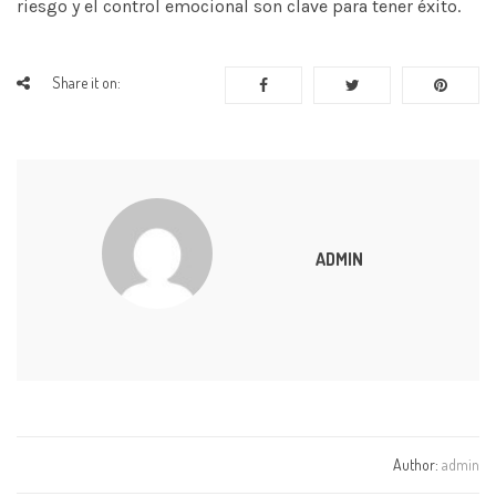
riesgo y el control emocional son clave para tener éxito.
Share it on:
ADMIN
Author:
admin