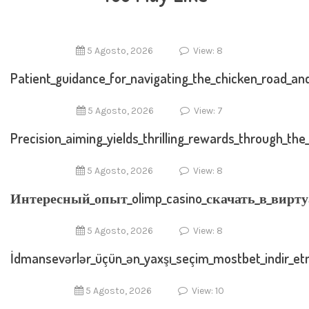
5 Agosto, 2026
View: 8
Patient_guidance_for_navigating_the_chicken_road_and
5 Agosto, 2026
View: 7
Precision_aiming_yields_thrilling_rewards_through_th
5 Agosto, 2026
View: 8
Интересный_опыт_olimp_casino_скачать_в_вирт
5 Agosto, 2026
View: 8
İdmansevərlər_üçün_ən_yaxşı_seçim_mostbet_indir_etm
5 Agosto, 2026
View: 10