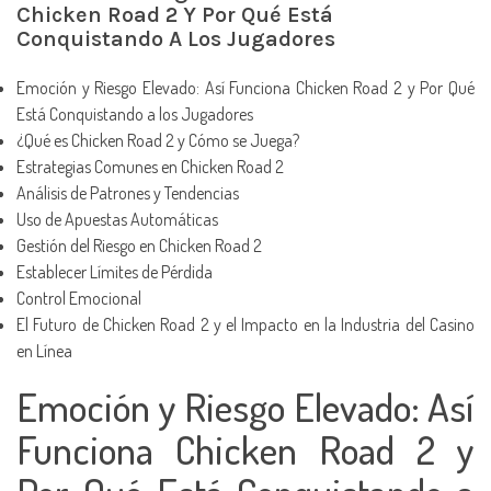
Chicken Road 2 Y Por Qué Está
Conquistando A Los Jugadores
Emoción y Riesgo Elevado: Así Funciona Chicken Road 2 y Por Qué
Está Conquistando a los Jugadores
¿Qué es Chicken Road 2 y Cómo se Juega?
Estrategias Comunes en Chicken Road 2
Análisis de Patrones y Tendencias
Uso de Apuestas Automáticas
Gestión del Riesgo en Chicken Road 2
Establecer Límites de Pérdida
Control Emocional
El Futuro de Chicken Road 2 y el Impacto en la Industria del Casino
en Línea
Emoción y Riesgo Elevado: Así
Funciona Chicken Road 2 y