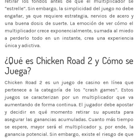
retirar los fondos antes de que el multiplicador se
“estrelle”. Sin embargo, la simplicidad del juego no debe
engañar, ya que requiere estrategia, nervios de acero y
una buena dosis de suerte. La emoción de ver cómo el
multiplicador crece exponencialmente, sumada al miedo
a perderlo todo en un instante, crea una experiencia
única y adictiva.
¿Qué es Chicken Road 2 y Cómo se
Juega?
Chicken Road 2 es un juego de casino en línea que
pertenece a la categoría de los “crash games”. Estos
juegos se caracterizan por un multiplicador que va
aumentando de forma continua. El jugador debe apostar
y decidir en qué momento retirar su apuesta para
asegurar las ganancias acumuladas. Cuanto más tiempo
se espere, mayor será el multiplicador y, por ende, la
ganancia potencial. Sin embargo, existe el riesgo de que