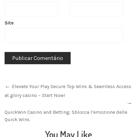
Site
Elevate Your Play Secure Top Wins & Seamless Access
at glory casino – Start Now!
QuickWin Casino and Betting: Sblocca l’emozione delle
Quick Wins
You May Like