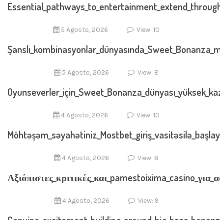
Essential_pathways_to_entertainment_extend_through
5 Agosto, 2026
View: 10
Şanslı_kombinasyonlar_dünyasında_Sweet_Bonanza_
5 Agosto, 2026
View: 8
Oyunseverler_için_Sweet_Bonanza_dünyası_yüksek_kaza
4 Agosto, 2026
View: 10
Möhtəşəm_səyahətiniz_Mostbet_giriş_vasitəsilə_başla
4 Agosto, 2026
View: 8
Αξιόπιστες_κριτικές_και_pamestoixima_casino_γι
4 Agosto, 2026
View: 9