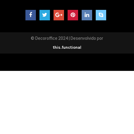
© Decoroffice 2024 | Desenvolvido por
this.functional