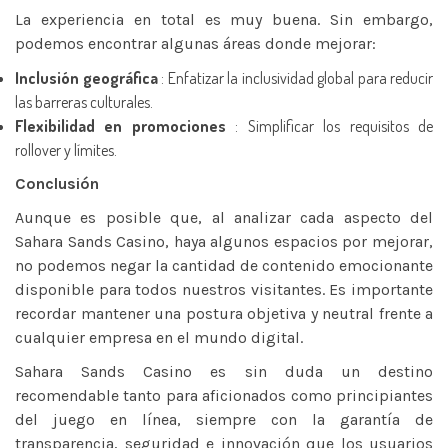
La experiencia en total es muy buena. Sin embargo,
podemos encontrar algunas áreas donde mejorar:
Inclusión geográfica
: Enfatizar la inclusividad global para reducir
las barreras culturales.
Flexibilidad en promociones
: Simplificar los requisitos de
rollover y límites.
Conclusión
Aunque es posible que, al analizar cada aspecto del
Sahara Sands Casino, haya algunos espacios por mejorar,
no podemos negar la cantidad de contenido emocionante
disponible para todos nuestros visitantes. Es importante
recordar mantener una postura objetiva y neutral frente a
cualquier empresa en el mundo digital.
Sahara Sands Casino es sin duda un destino
recomendable tanto para aficionados como principiantes
del juego en línea, siempre con la garantía de
transparencia, seguridad e innovación que los usuarios