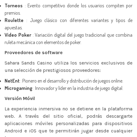
Torneos
: Evento competitivo donde los usuarios compiten por
premios.
Roulette
: Juego clásico con diferentes variantes y tipos de
apuestas.
Video Poker
: Variación digital del juego tradicional que combina
ruleta mecánica con elementos de poker.
Proveedores de software
Sahara Sands Casino utiliza los servicios exclusivos de
una selección de prestigiosos proveedores:
NetEnt
: Pionero en el desarrollo y distribución de juegos online.
Microgaming
: Innovador y líder en la industria de juego digital.
Versión Móvil
La experiencia inmersiva no se detiene en la plataforma
web. A través del sitio oficial, podrás descargarte
aplicaciones móviles personalizadas para dispositivos
Android e iOS que te permitirán jugar desde cualquier