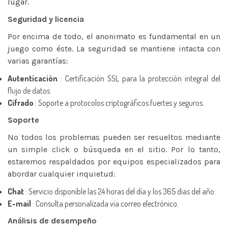
lugar.
Seguridad y licencia
Por encima de todo, el anonimato es fundamental en un
juego como éste. La seguridad se mantiene intacta con
varias garantías:
Autenticación
: Certificación SSL para la protección integral del
flujo de datos.
Cifrado
: Soporte a protocolos criptográficos fuertes y seguros.
Soporte
No todos los problemas pueden ser resueltos mediante
un simple click o búsqueda en el sitio. Por lo tanto,
estaremos respaldados por equipos especializados para
abordar cualquier inquietud:
Chat
: Servicio disponible las 24 horas del día y los 365 días del año.
E-mail
: Consulta personalizada vía correo electrónico.
Análisis de desempeño