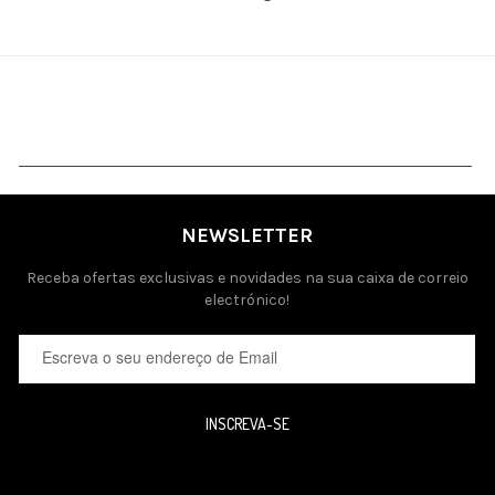
NEWSLETTER
Receba ofertas exclusivas e novidades na sua caixa de correio
electrónico!
INSCREVA-SE