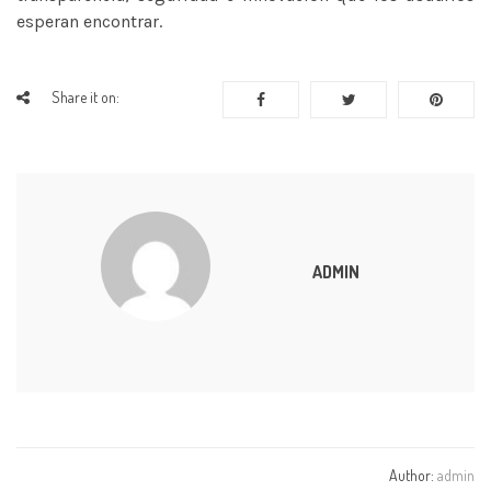
esperan encontrar.
Share it on:
ADMIN
Author:
admin