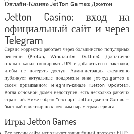
Онлайн-Казино JetTon Games Джетон
Jetton Casino: вход на
официальный сайт и через
Telegram
Сервис корректно работает через большинство популярных
решений (Proton, Windscribe, Outline). Достаточно
открыть канал, скопировать URL и добавить его в закладки,
чтобы не потерять доступ. Администрация ежедневно
публикует актуальные поддомены вида jet-xyz.games в
своём привязанном Telegram-канале «Jetton Updates».
Когда основной домен недоступен, есть несколько рабочих
стратегий. Ниже собран “паспорт” Jetton
джетон
Games —
быстрый ориентир по ключевым параметрам сервиса.
Игры Jetton Games
Все версии сайта используют защищённый протокол HTTPS,