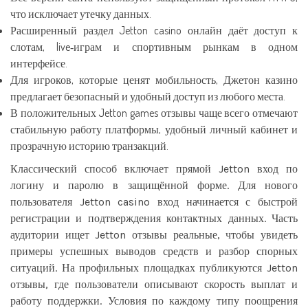
что исключает утечку данных.
Расширенный раздел Jetton casino онлайн даёт доступ к
слотам, live‑играм и спортивным рынкам в одном
интерфейсе.
Для игроков, которые ценят мобильность, Джетон казино
предлагает безопасный и удобный доступ из любого места.
В положительных Jetton games отзывы чаще всего отмечают
стабильную работу платформы, удобный личный кабинет и
прозрачную историю транзакций.
Классический способ включает прямой Jetton вход по
логину и паролю в защищённой форме. Для нового
пользователя Jetton casino вход начинается с быстрой
регистрации и подтверждения контактных данных. Часть
аудитории ищет Jetton отзывы реальные, чтобы увидеть
примеры успешных выводов средств и разбор спорных
ситуаций. На профильных площадках публикуются Jetton
отзывы, где пользователи описывают скорость выплат и
работу поддержки. Условия по каждому типу поощрения