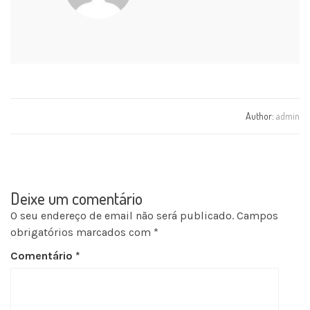
Author:
admin
Deixe um comentário
O seu endereço de email não será publicado.
Campos
obrigatórios marcados com
*
Comentário
*