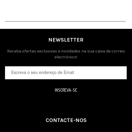
NEWSLETTER
Receba ofertas exclusivas e novidades na sua caixa de correio
electrónico!
INSCREVA-SE
CONTACTE-NOS