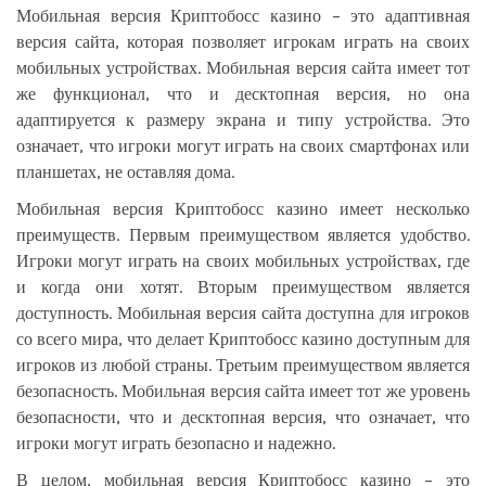
Мобильная версия Криптобосс казино – это адаптивная
версия сайта, которая позволяет игрокам играть на своих
мобильных устройствах. Мобильная версия сайта имеет тот
же функционал, что и десктопная версия, но она
адаптируется к размеру экрана и типу устройства. Это
означает, что игроки могут играть на своих смартфонах или
планшетах, не оставляя дома.
Мобильная версия Криптобосс казино имеет несколько
преимуществ. Первым преимуществом является удобство.
Игроки могут играть на своих мобильных устройствах, где
и когда они хотят. Вторым преимуществом является
доступность. Мобильная версия сайта доступна для игроков
со всего мира, что делает Криптобосс казино доступным для
игроков из любой страны. Третьим преимуществом является
безопасность. Мобильная версия сайта имеет тот же уровень
безопасности, что и десктопная версия, что означает, что
игроки могут играть безопасно и надежно.
В целом, мобильная версия Криптобосс казино – это