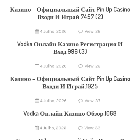
Казино – Официальный Сайт Pin Up Casino
Входи И Играй.7457 (2)
4 Julho, 2026
View: 28
Vodka Онлайн Казино Регистрация И
Вход.996 (3)
4 Julho, 2026
View: 28
Казино – Официальный Сайт Pin Up Casino
Входи И Играй.1925
4 Julho, 2026
View: 37
Vodka Онлайн Казино Обзор.1068
4 Julho, 2026
View: 33