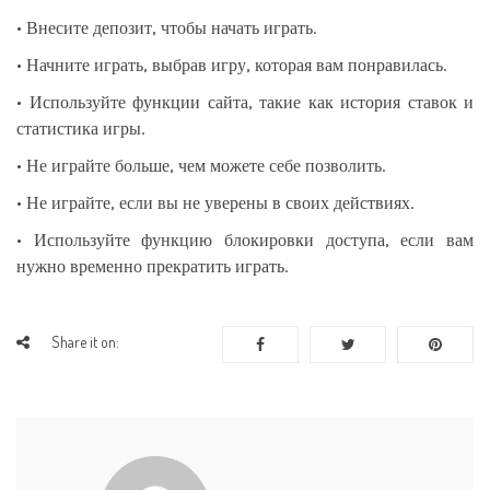
• Внесите депозит, чтобы начать играть.
• Начните играть, выбрав игру, которая вам понравилась.
• Используйте функции сайта, такие как история ставок и
статистика игры.
• Не играйте больше, чем можете себе позволить.
• Не играйте, если вы не уверены в своих действиях.
• Используйте функцию блокировки доступа, если вам
нужно временно прекратить играть.
Share it on: