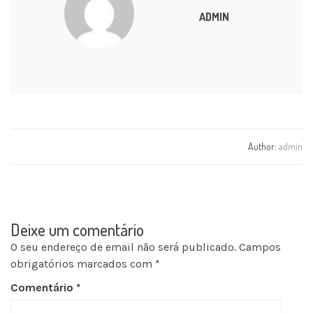
ADMIN
Author:
admin
Deixe um comentário
O seu endereço de email não será publicado.
Campos
obrigatórios marcados com
*
Comentário
*