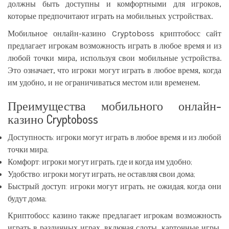
должны быть доступны и комфортными для игроков,
которые предпочитают играть на мобильных устройствах.
Мобильное онлайн-казино Cryptoboss
криптобосс сайт
предлагает игрокам возможность играть в любое время и из
любой точки мира, используя свои мобильные устройства.
Это означает, что игроки могут играть в любое время, когда
им удобно, и не ограничиваться местом или временем.
Преимущества мобильного онлайн-
казино Cryptoboss
Доступность: игроки могут играть в любое время и из любой
точки мира;
Комфорт: игроки могут играть, где и когда им удобно;
Удобство: игроки могут играть, не оставляя свои дома;
Быстрый доступ: игроки могут играть, не ожидая, когда они
будут дома;
Криптобосс казино также предлагает игрокам возможность
играть в различных играх, включая слоты, карточные игры,