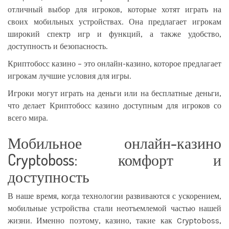
отличный выбор для игроков, которые хотят играть на
своих мобильных устройствах. Она предлагает игрокам
широкий спектр игр и функций, а также удобство,
доступность и безопасность.
Криптобосс казино – это онлайн-казино, которое предлагает
игрокам лучшие условия для игры.
Игроки могут играть на деньги или на бесплатные деньги,
что делает Криптобосс казино доступным для игроков со
всего мира.
Мобильное онлайн-казино
Cryptoboss: комфорт и
доступность
В наше время, когда технологии развиваются с ускорением,
мобильные устройства стали неотъемлемой частью нашей
жизни. Именно поэтому, казино, такие как Cryptoboss,