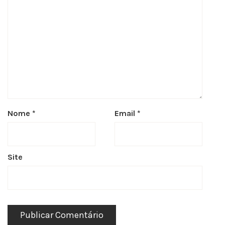
Nome
*
Email
*
Site