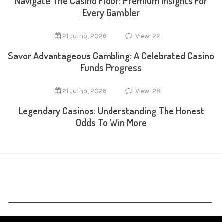
Navigate The Casino Floor: Premium Insights For
Every Gambler
21 Julho, 2026
View: 22
Savor Advantageous Gambling: A Celebrated Casino
Funds Progress
21 Julho, 2026
View: 28
Legendary Casinos: Understanding The Honest
Odds To Win More