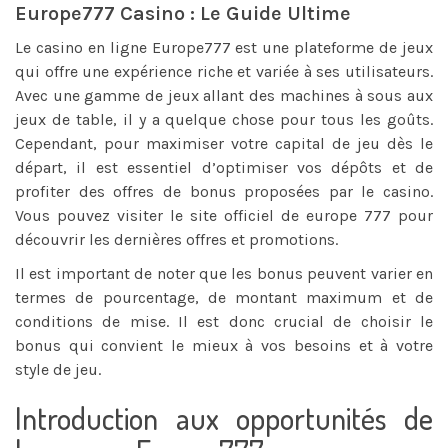
Europe777 Casino : Le Guide Ultime
Le casino en ligne Europe777 est une plateforme de jeux
qui offre une expérience riche et variée à ses utilisateurs.
Avec une gamme de jeux allant des machines à sous aux
jeux de table, il y a quelque chose pour tous les goûts.
Cependant, pour maximiser votre capital de jeu dès le
départ, il est essentiel d’optimiser vos dépôts et de
profiter des offres de bonus proposées par le casino.
Vous pouvez visiter le site officiel de
europe 777
pour
découvrir les dernières offres et promotions.
Il est important de noter que les bonus peuvent varier en
termes de pourcentage, de montant maximum et de
conditions de mise. Il est donc crucial de choisir le
bonus qui convient le mieux à vos besoins et à votre
style de jeu.
Introduction aux opportunités de