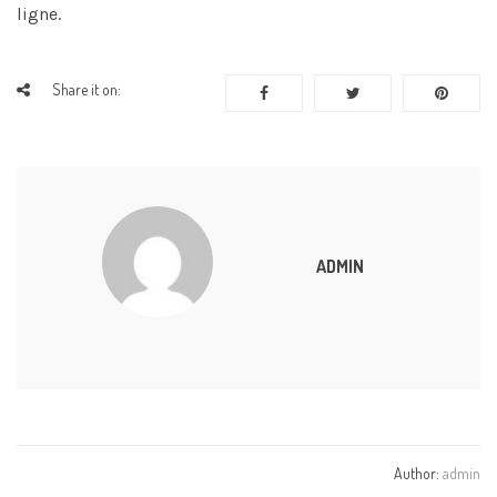
ligne.
Share it on:
ADMIN
Author:
admin