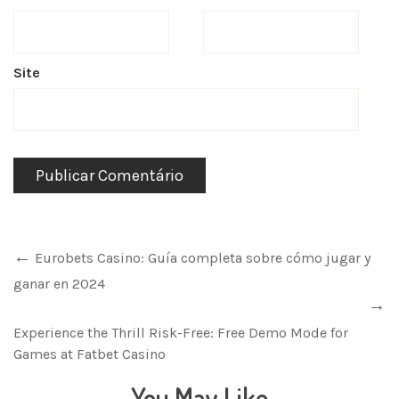
Site
Eurobets Casino: Guía completa sobre cómo jugar y
ganar en 2024
Experience the Thrill Risk-Free: Free Demo Mode for
Games at Fatbet Casino
You May Like