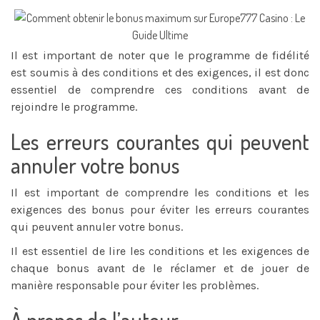
Il est important de noter que le programme de fidélité
est soumis à des conditions et des exigences, il est donc
essentiel de comprendre ces conditions avant de
rejoindre le programme.
Les erreurs courantes qui peuvent
annuler votre bonus
Il est important de comprendre les conditions et les
exigences des bonus pour éviter les erreurs courantes
qui peuvent annuler votre bonus.
Il est essentiel de lire les conditions et les exigences de
chaque bonus avant de le réclamer et de jouer de
manière responsable pour éviter les problèmes.
À propos de l’auteur