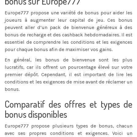
bonus sur Europe777
Europe777 propose une variété de bonus pour aider les
joueurs à augmenter leur capital de jeu. Ces bonus
peuvent aller d’un pack de bienvenue généreux à des
bonus de recharge et des cashback hebdomadaires. Il est
essentiel de comprendre les conditions et les exigences
pour chaque bonus afin de maximiser vos gains.
En général, les bonus de bienvenue sont les plus
lucratifs, car ils offrent un pourcentage élevé sur votre
premier dépôt. Cependant, il est important de lire les
conditions et les exigences de mise avant de réclamer un
bonus.
Comparatif des offres et types de
bonus disponibles
Europe777 propose plusieurs types de bonus, chacun
avec ses propres conditions et exigences. Voici un