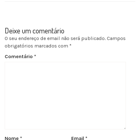
Deixe um comentário
O seu endereço de email não será publicado.
Campos
obrigatórios marcados com
*
Comentário
*
Nome
*
Email
*