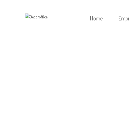
Home
Emp
HOME
/
ARTI