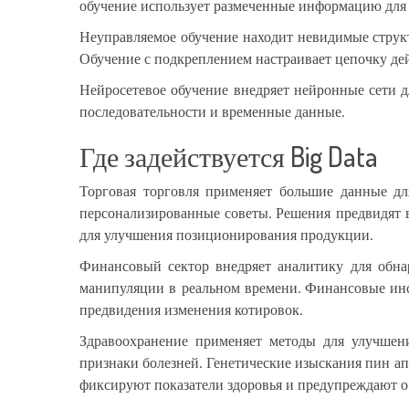
обучение использует размеченные информацию для
Неуправляемое обучение находит невидимые струк
Обучение с подкреплением настраивает цепочку де
Нейросетевое обучение внедряет нейронные сети 
последовательности и временные данные.
Где задействуется Big Data
Торговая торговля применяет большие данные дл
персонализированные советы. Решения предвидят 
для улучшения позиционирования продукции.
Финансовый сектор внедряет аналитику для обн
манипуляции в реальном времени. Финансовые инс
предвидения изменения котировок.
Здравоохранение применяет методы для улучшен
признаки болезней. Генетические изыскания пин а
фиксируют показатели здоровья и предупреждают о