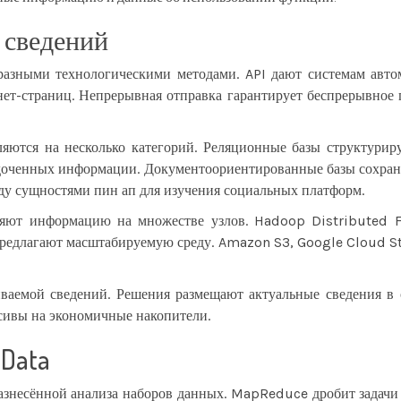
 сведений
разными технологическими методами. API дают системам авт
нет-страниц. Непрерывная отправка гарантирует беспрерывное
ются на несколько категорий. Реляционные базы структурир
доченных информации. Документоориентированные базы сохран
у сущностями пин ап для изучения социальных платформ.
ляют информацию на множестве узлов. Hadoop Distributed F
предлагают масштабируемую среду. Amazon S3, Google Cloud S
ваемой сведений. Решения размещают актуальные сведения в 
сивы на экономичные накопители.
 Data
азнесённой анализа наборов данных. MapReduce дробит задачи