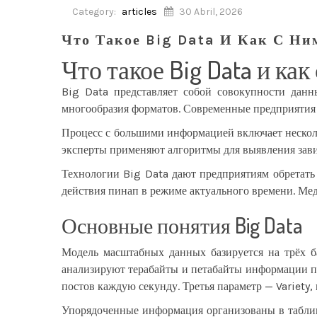
Category:
articles
30 Abril, 2026
Что Такое Big Data И Как С Н
Что такое Big Data и к
Big Data представляет собой совокупности данн
многообразия форматов. Современные предприятия 
Процесс с большими информацией включает нескол
эксперты применяют алгоритмы для выявления зав
Технологии Big Data дают предприятиям обретать
действия
пинап
в режиме актуального времени. Ме
Основные понятия Big Data
Модель масштабных данных базируется на трёх б
анализируют терабайты и петабайты информации по
постов каждую секунду. Третья параметр — Variety,
Упорядоченные информация организованы в табли