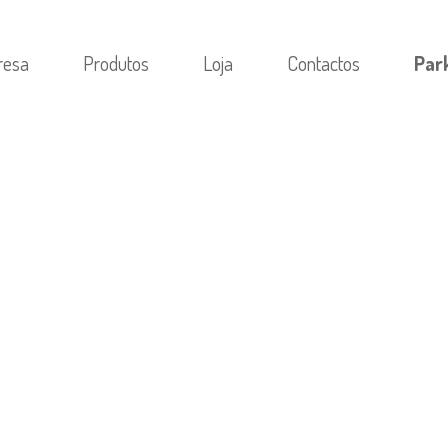
resa
Produtos
Loja
Contactos
Par
CLES
/
ЧТО ТАКОЕ BIG DATA И КАК С НИМИ Ф