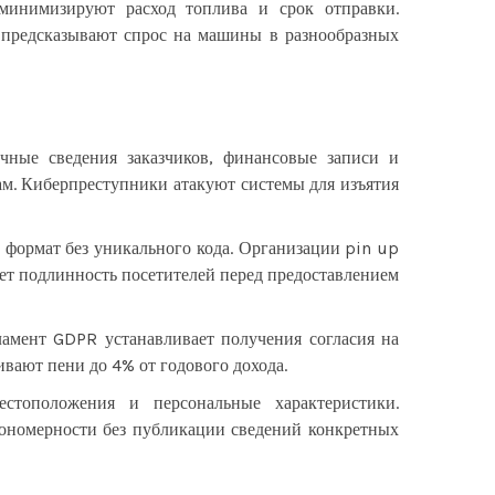
 минимизируют расход топлива и срок отправки.
предсказывают спрос на машины в разнообразных
чные сведения заказчиков, финансовые записи и
м. Киберпреступники атакуют системы для изъятия
формат без уникального кода. Организации pin up
ет подлинность посетителей перед предоставлением
ламент GDPR устанавливает получения согласия на
вают пени до 4% от годового дохода.
стоположения и персональные характеристики.
кономерности без публикации сведений конкретных