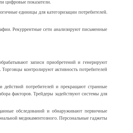
и цифровые показатели.
огичные единицы для категоризации потребителей.
рафии. Рекуррентные сети анализируют письменные
 обрабатывают записи приобретений и генерируют
. Торговцы контролируют активность потребителей
и действий потребителей и прекращают странные
бора факторов. Трейдеры задействуют системы для
 данные обследований и обнаруживают первичные
сональной медикаментозного. Персональные гаджеты