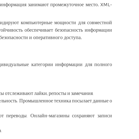
е информация занимают промежуточное место. XML-
олидируют компьютерные мощности для совместной
тойчивость обеспечивает безопасность информации
безопасности и оперативного доступа.
ивидуальные категории информации для полного
ы отслеживают лайки, репосты и замечания.
тельность. Промышленное техника посылает данные о
ют переводы. Онлайн-магазины сохраняют записи
.