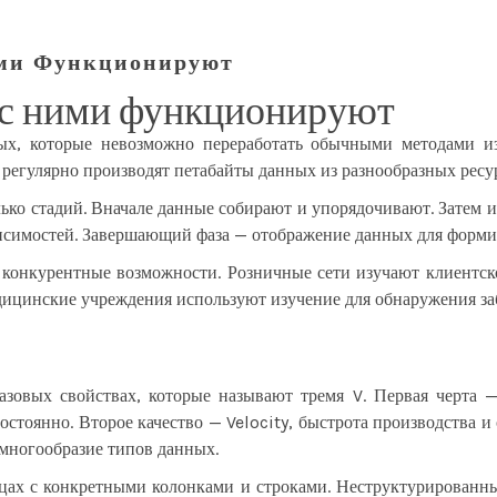
ими Функционируют
ак с ними функционируют
ых, которые невозможно переработать обычными методами из-
регулярно производят петабайты данных из разнообразных ресу
ько стадий. Вначале данные собирают и упорядочивают. Затем 
исимостей. Завершающий фаза — отображение данных для форми
 конкурентные возможности. Розничные сети изучают клиентс
дицинские учреждения используют изучение для обнаружения за
азовых свойствах, которые называют тремя V. Первая черта —
стоянно. Второе качество — Velocity, быстрота производства 
 многообразие типов данных.
цах с конкретными колонками и строками. Неструктурированны