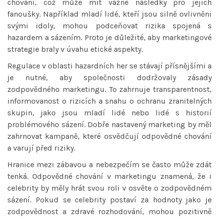
chování, což může mít vážné následky pro jejich
fanoušky. Například mladí lidé, kteří jsou silně ovlivněni
svými idoly, mohou podceňovat rizika spojená s
hazardem a sázením. Proto je důležité, aby marketingové
strategie braly v úvahu etické aspekty.
Regulace v oblasti hazardních her se stávají přísnějšími a
je nutné, aby společnosti dodržovaly zásady
zodpovědného marketingu. To zahrnuje transparentnost,
informovanost o rizicích a snahu o ochranu zranitelných
skupin, jako jsou mladí lidé nebo lidé s historií
problémového sázení. Dobře nastavený marketing by měl
zahrnovat kampaně, které osvědčují odpovědné chování
a varují před riziky.
Hranice mezi zábavou a nebezpečím se často může zdát
tenká. Odpovědné chování v marketingu znamená, že i
celebrity by měly hrát svou roli v osvěte o zodpovědném
sázení. Pokud se celebrity postaví za hodnoty jako je
zodpovědnost a zdravé rozhodování, mohou pozitivně