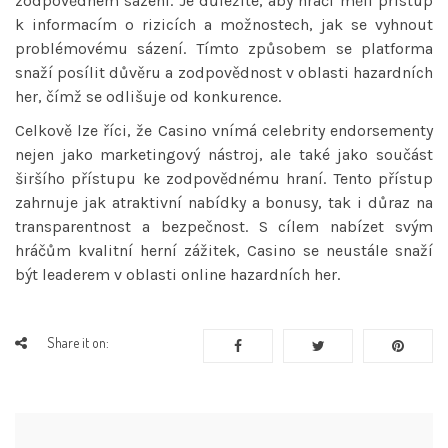
zodpovědném sázení. Je důležité, aby hráči měli přístup
k informacím o rizicích a možnostech, jak se vyhnout
problémovému sázení. Tímto způsobem se platforma
snaží posílit důvěru a zodpovědnost v oblasti hazardních
her, čímž se odlišuje od konkurence.
Celkově lze říci, že Casino vnímá celebrity endorsementy
nejen jako marketingový nástroj, ale také jako součást
širšího přístupu ke zodpovědnému hraní. Tento přístup
zahrnuje jak atraktivní nabídky a bonusy, tak i důraz na
transparentnost a bezpečnost. S cílem nabízet svým
hráčům kvalitní herní zážitek, Casino se neustále snaží
být leaderem v oblasti online hazardních her.
Share it on: