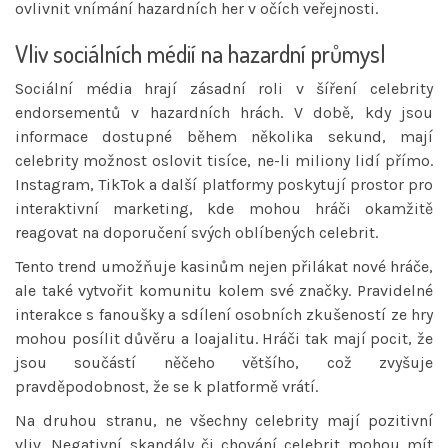
ovlivnit vnímání hazardních her v očích veřejnosti.
Vliv sociálních médií na hazardní průmysl
Sociální média hrají zásadní roli v šíření celebrity
endorsementů v hazardních hrách. V době, kdy jsou
informace dostupné během několika sekund, mají
celebrity možnost oslovit tisíce, ne-li miliony lidí přímo.
Instagram, TikTok a další platformy poskytují prostor pro
interaktivní marketing, kde mohou hráči okamžitě
reagovat na doporučení svých oblíbených celebrit.
Tento trend umožňuje kasinům nejen přilákat nové hráče,
ale také vytvořit komunitu kolem své značky. Pravidelné
interakce s fanoušky a sdílení osobních zkušeností ze hry
mohou posílit důvěru a loajalitu. Hráči tak mají pocit, že
jsou součástí něčeho většího, což zvyšuje
pravděpodobnost, že se k platformě vrátí.
Na druhou stranu, ne všechny celebrity mají pozitivní
vliv. Negativní skandály či chování celebrit mohou mít