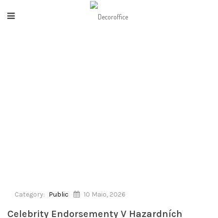
HOME
/
PUBLIC
/
CELEBRITY ENDORSEMENTY V HAZARDNÍCH HRÁCH
JAK OVLIVŇUJÍ NAŠE ROZHODOVÁNÍ
Category:
Public
10 Maio, 2026
Celebrity Endorsementy V Hazardních