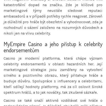
katastrofální dopad na značku. Zde je klíčové pro
marketingové týmy neustále sledovat reputaci
ambasadorů a v případě potřeby rychle reagovat. Zároveň
je důležité pro hráče být obezřetní a vyhodnocovat, zda je
rozhodnutí o sázení založeno na rozumných důvodech a
nikoli jen na vlivu celebrity.
MyEmpire Casino a jeho přístup k celebrity
endorsementům
Casino je moderní platforma, která chápe význam
celebrity endorsementů v oblasti hazardních her. Její
marketingové strategie jsou zaměřeny na vytvoření
silného a pozitivního obrazu, který přitahuje hráče a
buduje důvěru. Spolupráce s influencery a celebritami,
kteří sdílejí hodnoty platformy, má za cíl oslovit široké
spektrum hráčů, a to jak nováčky, tak zkušené sázkaře.
Casino se také snaží aktivně vzdělávat své hráče o