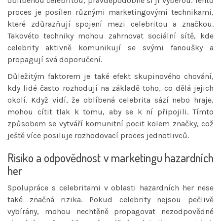
oblíbenou celebritou, pravděpodobně si ji vyberou. Tento
proces je posílen různými marketingovými technikami,
které zdůrazňují spojení mezi celebritou a značkou.
Takovéto techniky mohou zahrnovat sociální sítě, kde
celebrity aktivně komunikují se svými fanoušky a
propagují svá doporučení.
Důležitým faktorem je také efekt skupinového chování,
kdy lidé často rozhodují na základě toho, co dělá jejich
okolí. Když vidí, že oblíbená celebrita sází nebo hraje,
mohou cítit tlak k tomu, aby se k ní připojili. Tímto
způsobem se vytváří komunitní pocit kolem značky, což
ještě více posiluje rozhodovací proces jednotlivců.
Risiko a odpovědnost v marketingu hazardních
her
Spolupráce s celebritami v oblasti hazardních her nese
také značná rizika. Pokud celebrity nejsou pečlivě
vybírány, mohou nechtěně propagovat nezodpovědné