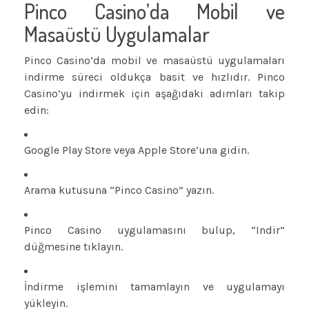
Pinco Casino’da Mobil ve
Masaüstü Uygulamalar
Pinco Casino’da mobil ve masaüstü uygulamaları
indirme süreci oldukça basit ve hızlıdır. Pinco
Casino’yu indirmek için aşağıdaki adımları takip
edin:
Google Play Store veya Apple Store’una gidin.
Arama kutusuna “Pinco Casino” yazın.
Pinco Casino uygulamasını bulup, “Indir”
düğmesine tıklayın.
İndirme işlemini tamamlayın ve uygulamayı
yükleyin.