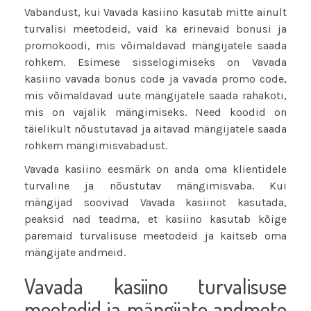
Vabandust, kui Vavada kasiino kasutab mitte ainult
turvalisi meetodeid, vaid ka erinevaid bonusi ja
promokoodi, mis võimaldavad mängijatele saada
rohkem. Esimese sisselogimiseks on Vavada
kasiino vavada bonus code ja vavada promo code,
mis võimaldavad uute mängijatele saada rahakoti,
mis on vajalik mängimiseks. Need koodid on
täielikult nõustutavad ja aitavad mängijatele saada
rohkem mängimisvabadust.
Vavada kasiino eesmärk on anda oma klientidele
turvaline ja nõustutav mängimisvaba. Kui
mängijad soovivad Vavada kasiinot kasutada,
peaksid nad teadma, et kasiino kasutab kõige
paremaid turvalisuse meetodeid ja kaitseb oma
mängijate andmeid.
Vavada kasiino turvalisuse
meetodid ja mängijate andmete