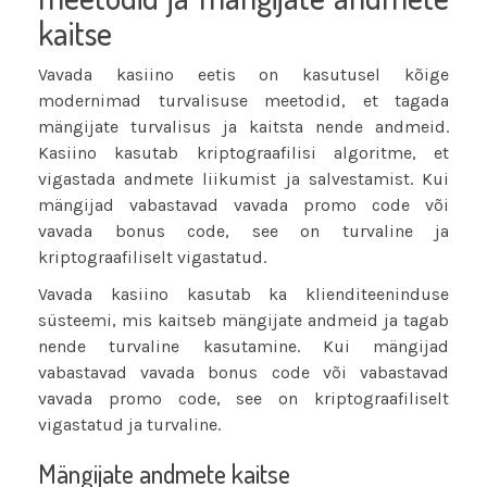
kaitse
Vavada kasiino eetis on kasutusel kõige
modernimad turvalisuse meetodid, et tagada
mängijate turvalisus ja kaitsta nende andmeid.
Kasiino kasutab kriptograafilisi algoritme, et
vigastada andmete liikumist ja salvestamist. Kui
mängijad vabastavad vavada promo code või
vavada bonus code, see on turvaline ja
kriptograafiliselt vigastatud.
Vavada kasiino kasutab ka klienditeeninduse
süsteemi, mis kaitseb mängijate andmeid ja tagab
nende turvaline kasutamine. Kui mängijad
vabastavad vavada bonus code või vabastavad
vavada promo code, see on kriptograafiliselt
vigastatud ja turvaline.
Mängijate andmete kaitse