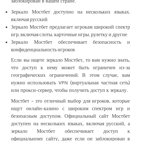
заблокирован в вашей стране.
Зеркало Мостбет доступно на нескольких языках,
включая русский.
Зеркало Мостбет предлагает игрокам широкий спектр
игр, включая слоты, карточные игры, рулетку и другие.
Зеркало Мостбет обеспечивает безопасность и
конфиденциальность игроков.
Если вы ищете зеркало Мостбет, то вам нужно знать,
что доступ к нему может быть ограничен из-за
географических ограничений. В этом случае, вам
нужно использовать VPN (виртуальная частная сеть)
или прокси-сервер, чтобы получить доступ к зеркалу.
Мостбет – это отличный выбор для игроков, которые
ищут онлайн-казино с широким спектром игр и
безопасным доступом. Официальный сайт Мостбет
доступен на нескольких языках, включая русский, а
зеркало Мостбет обеспечивает доступ к
официальному сайту, даже если он заблокирован в