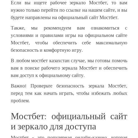
Если вы ищете рабочее зеркало Мостбет, то вам
нужно только перейти по ссылке на нашем сайте, и вы
будете направлены на официальный сайт Мостбет.
Также, мы рекомендуем вам ознакомиться с
условиями и правилами игры на официальном сайте
Мостбет, чтобы обеспечить себе максимальную
безопасность и комфортную игру.
В любом
мостбет казахстан
случае, мы готовы помочь
вам в поиске рабочего зеркала Мостбет и обеспечить
вам доступ к официальному сайту.
Важно! Проверьте безопасность зеркала Мостбет,
перед тем как начать играть, чтобы избежать любых
проблем.
Мостбет: официальный сайт
и зеркало для доступа
Мостбет – это популярная онлайн-казино, которая