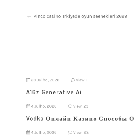
Pinco casino Trkiyede oyun seenekleri.2699
28 Julho, 2026
View: 1
A16z Generative Ai
4 Julho, 2026
View: 23
Vodka Онлайн Казино Способы О
4 Julho, 2026
View: 33