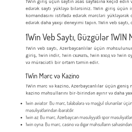
1Win giriş üçün saytın əsas sayfasına keçid edin
edərək saytı yükləyə bilərsiniz. 1Win giriş üçün 
komandasını istifadə edərək mərcləri yükləyərək 
edərək daha yaxşı deneyimi tapın. 1Win veb saytı, q
1Win Veb Saytı, Güzgülər 1WIN 
1Win veb saytı, Azerbaycanlılar üçün məhsulunu
giriş, 1win indir, 1win скачать, 1win вход və 1win 
və müraciətli bir ortam təmin edir.
1Win Mərc və Kazino
1Win mərc və kazino, Azerbaycanlılar üçün geniş mə
kazino məhsullarını bir-birindən ayırır və daha ya
1win aviator: Bu mərc, tələbələrə və məşğul olunanlar üçün 
məsuliyətlərindən ibarətdir.
1win az: Bu mərc, Azerbaycan məsuliyyətli spor məsuliyətləri
1win oyna: Bu mərc, casino və digər məhsulların sahəsindən ib