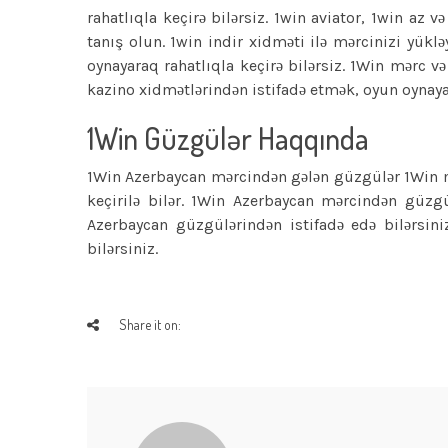
rahatlıqla keçirə bilərsiz. 1win aviator, 1win a
tanış olun. 1win indir xidməti ilə mərcinizi yükl
oynayaraq rahatlıqla keçirə bilərsiz. 1Win mərc 
kazino xidmətlərindən istifadə etmək, oyun oynay
1Win Güzgülər Haqqında
1Win Azerbaycan mərcindən gələn güzgülər 1Win mə
keçirilə bilər. 1Win Azerbaycan mərcindən güzgü
Azerbaycan güzgülərindən istifadə edə bilərsin
bilərsiniz.
Share it on: