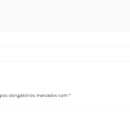
os obrigatórios marcados com
*