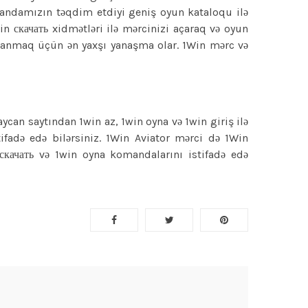
omandamızın təqdim etdiyi geniş oyun kataloqu ilə
in скачать xidmətləri ilə mərcinizi açaraq və oyun
kazanmaq üçün ən yaxşı yanaşma olar. 1Win mərc və
an saytından 1win az, 1win oyna və 1win giriş ilə
ifadə edə bilərsiniz. 1Win Aviator mərci də 1Win
скачать və 1win oyna komandalarını istifadə edə