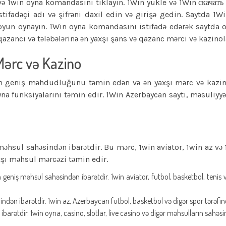
 və
1win oyna
komandasını tıklayın. 1Win yukle və 1Win скачать 
istifadəçi adı və şifrəni daxil edin və girişə gedin. Saytda 1W
oyun oynayın. 1Win oyna komandasını istifadə edərək saytda o
azancı və tələbələrinə ən yaxşı şans və qazanc mərci və kazinol
Mərc və Kazino
n geniş məhdudluğunu təmin edən və ən yaxşı mərc və kazino 
oyna funksiyalarını təmin edir. 1Win Azerbaycan saytı, məsuliyy
hsul sahəsindən ibarətdir. Bu mərc, 1win aviator, 1win az və 1
xşı məhsul mərcəzi təmin edir.
geniş məhsul sahəsindən ibarətdir. 1win aviator, futbol, basketbol, tenis v
ndən ibarətdir. 1win az, Azerbaycan futbol, basketbol və digər spor tərəfin
arətdir. 1win oyna, casino, slotlar, live casino və digər məhsulların sahəsi