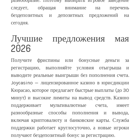
разнообразие. Поэтому выбирать игровое заведение
следует, обращая внимание на перечень
бездепозитных и депозитных предложений на
сегодня.
Лучшие предложения мая
2026
Получите фриспины или бонусные деньги за
регистрацию, выполняйте условия отыгрыша и
выводите реальные выигрыши без пополнения счета.
Joycasino — лицензированное казино в юрисдикции
Кюрасао, которое предлагает быстрые выплаты (до 30
минут) и высокие лимиты на вывод средств. Казино
поддерживает мультивалютные счета, имеет
разнообразные способы пополнения и вывода,
включая криптовалюту и банковские карты. Служба
поддержки работает круглосуточно, а новые игроки
получают бездепозитный бонус за регистрацию.