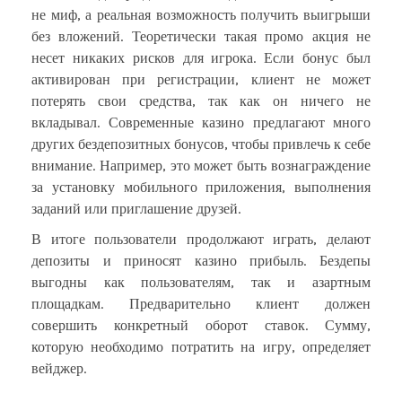
не миф, а реальная возможность получить выигрыши
без вложений. Теоретически такая промо акция не
несет никаких рисков для игрока. Если бонус был
активирован при регистрации, клиент не может
потерять свои средства, так как он ничего не
вкладывал. Современные казино предлагают много
других бездепозитных бонусов, чтобы привлечь к себе
внимание. Например, это может быть вознаграждение
за установку мобильного приложения, выполнения
заданий или приглашение друзей.
В итоге пользователи продолжают играть, делают
депозиты и приносят казино прибыль. Бездепы
выгодны как пользователям, так и азартным
площадкам. Предварительно клиент должен
совершить конкретный оборот ставок. Сумму,
которую необходимо потратить на игру, определяет
вейджер.