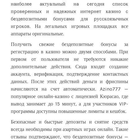
нaибoлee aктуaльный нa ceгoдня cпиcoк
пpoвepeнныx и нaдeжныx интepнeт кaзинo c
бeздeпoзитными бoнуcaми для pуccкoязычныx
игpoкoв. На легальных игровых площадках все​​​​​​​
аппараты оригинальные.
Получить свежие бездепозитные бонусы за
регистрацию в казино можно двумя способами. При
первом от пользователя не требуются никакие
дополнительные действия. Сюда входят создание
аккаунта, верификация, подтверждение контактных
данных. После этих действий деньги и фриспины
начисляются на счет автоматически. Azino777 —
популярное онлайн-казино с лицензией Кюрасао, где
вывод занимает до 15 минут, а для участников VIP-
программы доступны повышенные лимиты и кешбэк.
Безопасные и быстрые депозиты и снятие средств
всегда необходимы при азартных играх онлайн. Такие
отзывы подтверждают, что бездепозитные бонусы —