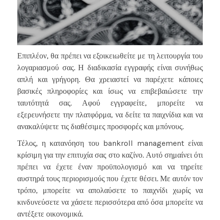
Επιπλέον, θα πρέπει να εξοικειωθείτε με τη λειτουργία του
λογαριασμού σας. Η διαδικασία εγγραφής είναι συνήθως
απλή και γρήγορη. Θα χρειαστεί να παρέχετε κάποιες
βασικές πληροφορίες και ίσως να επιβεβαιώσετε την
ταυτότητά σας. Αφού εγγραφείτε, μπορείτε να
εξερευνήσετε την πλατφόρμα, να δείτε τα παιχνίδια και να
ανακαλύψετε τις διαθέσιμες προσφορές και μπόνους.
Τέλος, η κατανόηση του bankroll management είναι
κρίσιμη για την επιτυχία σας στο καζίνο. Αυτό σημαίνει ότι
πρέπει να έχετε έναν προϋπολογισμό και να τηρείτε
αυστηρά τους περιορισμούς που έχετε θέσει. Με αυτόν τον
τρόπο, μπορείτε να απολαύσετε το παιχνίδι χωρίς να
κινδυνεύσετε να χάσετε περισσότερα από όσα μπορείτε να
αντέξετε οικονομικά.