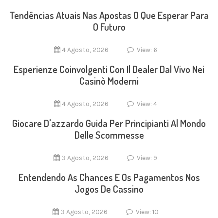
Tendências Atuais Nas Apostas O Que Esperar Para
O Futuro
4 Agosto, 2026
View: 6
Esperienze Coinvolgenti Con Il Dealer Dal Vivo Nei
Casinò Moderni
4 Agosto, 2026
View: 4
Giocare D'azzardo Guida Per Principianti Al Mondo
Delle Scommesse
3 Agosto, 2026
View: 9
Entendendo As Chances E Os Pagamentos Nos
Jogos De Cassino
3 Agosto, 2026
View: 10