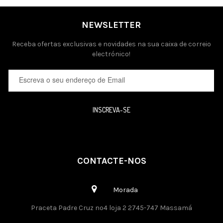
NEWSLETTER
Receba ofertas exclusivas e novidades na sua caixa de correio
electrónico!
INSCREVA-SE
CONTACTE-NOS
Morada
Praceta Padre Cruz nº4 loja 2 2745-747 Massamá