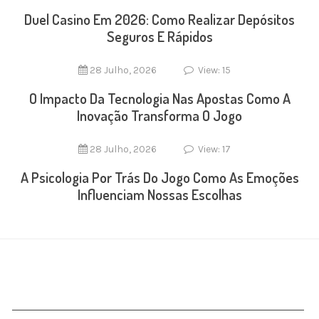
Duel Casino Em 2026: Como Realizar Depósitos
Seguros E Rápidos
28 Julho, 2026
View: 15
O Impacto Da Tecnologia Nas Apostas Como A
Inovação Transforma O Jogo
28 Julho, 2026
View: 17
A Psicologia Por Trás Do Jogo Como As Emoções
Influenciam Nossas Escolhas