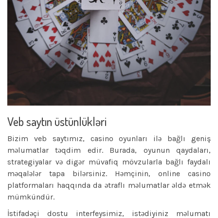
Veb saytın üstünlükləri
Bizim veb saytımız, casino oyunları ilə bağlı geniş
məlumatlar təqdim edir. Burada, oyunun qaydaları,
strategiyalar və digər müvafiq mövzularla bağlı faydalı
məqalələr tapa bilərsiniz. Həmçinin, online casino
platformaları haqqında da ətraflı məlumatlar əldə etmək
mümkündür.
İstifadəçi dostu interfeysimiz, istədiyiniz məlumatı