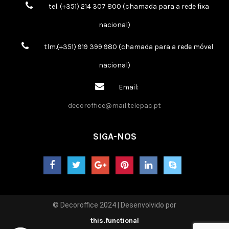
tel. (+351) 214 307 800 (chamada para a rede fixa
nacional)
tlm.(+351) 919 399 980 (chamada para a rede móvel
nacional)
Email:
decoroffice@mail.telepac.pt
SIGA-NOS
© Decoroffice 2024 | Desenvolvido por
this.functional