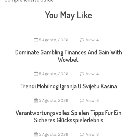
You May Like
5 Agosto, 2026
View: 4
Dominate Gambling Finances And Gain With
Wowbet.
5 Agosto, 2026
View: 4
Trendi Mobilnog Igranja U Svijetu Kasina
5 Agosto, 2026
View: 6
Verantwortungsvolles Spielen Tipps Für Ein
Sicheres Glücksspielerlebnis
5 Agosto, 2026
View: 6