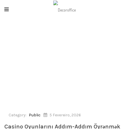
HOME
/
PUBLIC
/
CASINO OYUNLARINI ADDIM-ADDIM ÖYRƏNMƏK
NECƏ OLAR
Category:
Public
5 Fevereiro, 2026
Casino Oyunlarını Addım-Addım Öyrənmək