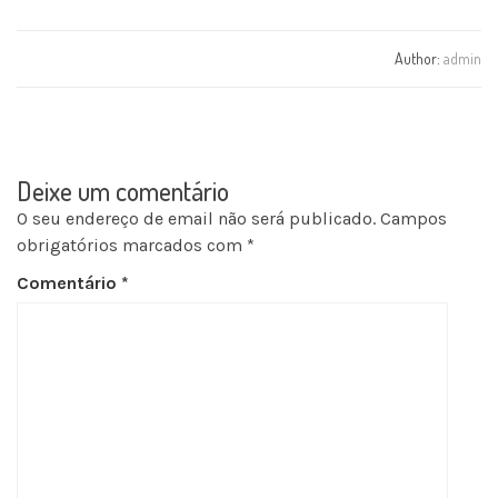
Author:
admin
Deixe um comentário
O seu endereço de email não será publicado.
Campos
obrigatórios marcados com
*
Comentário
*