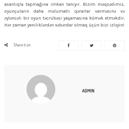
asanlıqla tapmağına imkan tanıyır. Bizim məqsədimiz,
oyunçuların daha məlumatlı qərarlar verməsinə və
əyləncəli bir oyun təcrübəsi yaşamasına kömək etməkdir.
Hər zaman yeniliklərdən xəbərdar olmaq üçün bizi izləyin!
Share it on:
ADMIN