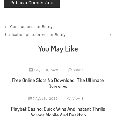
Conclusions sur Betify
Utilisation plateforme sur Betify
You May Like
7 Agosto, 2026
View: 1
Free Online Slots No Download: The Ultimate
Overview
7 Agosto, 2026
View: 3
Playbet Casino: Quick Wins And Instant Thrills
Across Mobile And Desktop