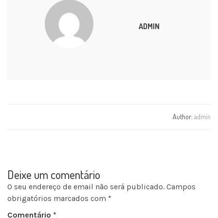
ADMIN
Author:
admin
Deixe um comentário
O seu endereço de email não será publicado.
Campos
obrigatórios marcados com
*
Comentário
*