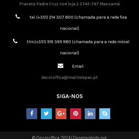
Praceta Padre Cruz nº4 loja 2 2745-747 Massamá
tel. (+351) 214 307 800 (chamada para a rede fixa
nacional)
tlm.(+351) 919 399 980 (chamada para a rede móvel
nacional)
Email:
decoroffice@mail.telepac.pt
SIGA-NOS
© Decoroffice 2024 | Desenvolvido por