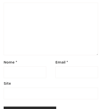
Nome
*
Email
*
Site