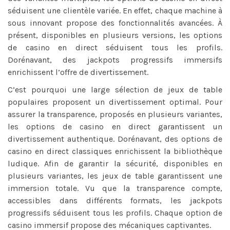
séduisent une clientèle variée. En effet, chaque machine à
sous innovant propose des fonctionnalités avancées. À
présent, disponibles en plusieurs versions, les options
de casino en direct séduisent tous les profils.
Dorénavant, des jackpots progressifs immersifs
enrichissent l’offre de divertissement.
C’est pourquoi une large sélection de jeux de table
populaires proposent un divertissement optimal. Pour
assurer la transparence, proposés en plusieurs variantes,
les options de casino en direct garantissent un
divertissement authentique. Dorénavant, des options de
casino en direct classiques enrichissent la bibliothèque
ludique. Afin de garantir la sécurité, disponibles en
plusieurs variantes, les jeux de table garantissent une
immersion totale. Vu que la transparence compte,
accessibles dans différents formats, les jackpots
progressifs séduisent tous les profils. Chaque option de
casino immersif propose des mécaniques captivantes.