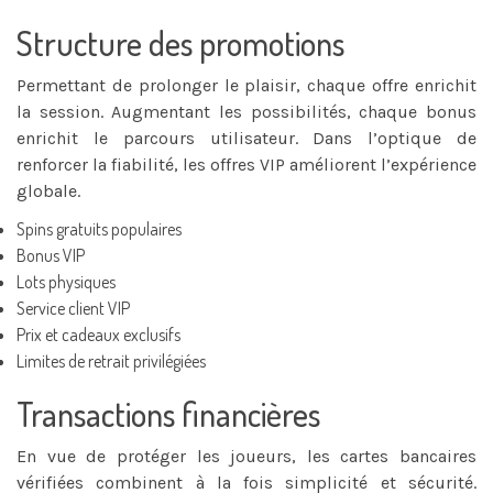
Structure des promotions
Permettant de prolonger le plaisir, chaque offre enrichit
la session. Augmentant les possibilités, chaque bonus
enrichit le parcours utilisateur. Dans l’optique de
renforcer la fiabilité, les offres VIP améliorent l’expérience
globale.
Spins gratuits populaires
Bonus VIP
Lots physiques
Service client VIP
Prix et cadeaux exclusifs
Limites de retrait privilégiées
Transactions financières
En vue de protéger les joueurs, les cartes bancaires
vérifiées combinent à la fois simplicité et sécurité.