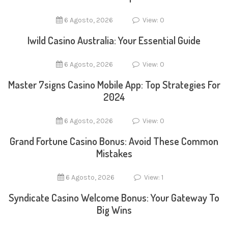
6 Agosto, 2026
View: 0
Iwild Casino Australia: Your Essential Guide
6 Agosto, 2026
View: 0
Master 7signs Casino Mobile App: Top Strategies For
2024
6 Agosto, 2026
View: 0
Grand Fortune Casino Bonus: Avoid These Common
Mistakes
6 Agosto, 2026
View: 1
Syndicate Casino Welcome Bonus: Your Gateway To
Big Wins