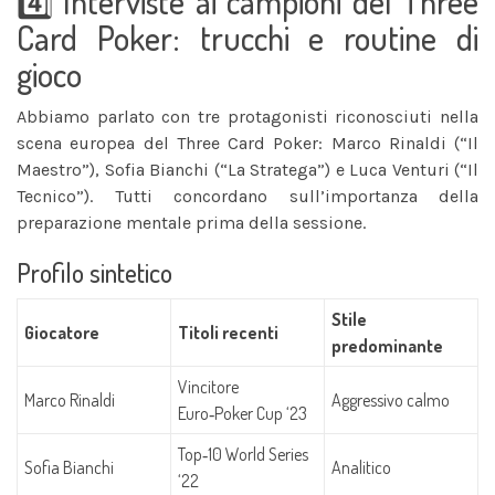
4️⃣ Interviste ai campioni del Three
Card Poker: trucchi e routine di
gioco
Abbiamo parlato con tre protagonisti riconosciuti nella
scena europea del Three Card Poker: Marco Rinaldi (“Il
Maestro”), Sofia Bianchi (“La Stratega”) e Luca Venturi (“Il
Tecnico”). Tutti concordano sull’importanza della
preparazione mentale prima della sessione.
Profilo sintetico
Stile
Giocatore
Titoli recenti
predominante
Vincitore
Marco Rinaldi
Aggressivo calmo
Euro‑Poker Cup ‘23
Top‑10 World Series
Sofia Bianchi
Analitico
‘22