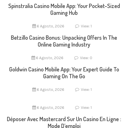
Spinstralia Casino Mobile App: Your Pocket-Sized
Gaming Hub
6 Agosto, 2026
View: 1
Betzillo Casino Bonus: Unpacking Offers In The
Online Gaming Industry
6 Agosto, 2026
View: 0
Goldwin Casino Mobile App: Your Expert Guide To
Gaming On The Go
6 Agosto, 2026
View: 1
6 Agosto, 2026
View: 1
Déposer Avec Mastercard Sur Un Casino En Ligne :
Mode D’emploi