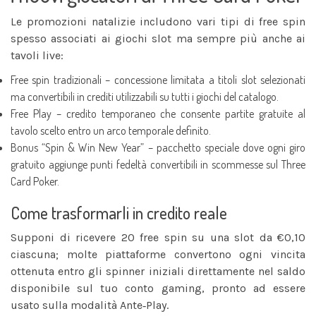
Le promozioni natalizie includono vari tipi di free spin
spesso associati ai giochi slot ma sempre più anche ai
tavoli live:
Free spin tradizionali – concessione limitata a titoli slot selezionati
ma convertibili in crediti utilizzabili su tutti i giochi del catalogo.
Free Play – credito temporaneo che consente partite gratuite al
tavolo scelto entro un arco temporale definito.
Bonus “Spin & Win New Year” – pacchetto speciale dove ogni giro
gratuito aggiunge punti fedeltà convertibili in scommesse sul Three
Card Poker.
Come trasformarli in credito reale
Supponi di ricevere 20 free spin su una slot da €0,10
ciascuna; molte piattaforme convertono ogni vincita
ottenuta entro gli spinner iniziali direttamente nel saldo
disponibile sul tuo conto gaming, pronto ad essere
usato sulla modalità Ante‑Play.