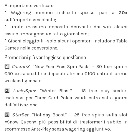
È importante verificare:
* Wagering minimo richiesto—spesso pari a
20x
sull’importo vincolante;
* Limite massimo de­posito derivante dai win—alcuni
casino impongono un tetto giornaliero;
* Giochi eleggibili—solo alcuni operatori includono Table
Games nella conversione.
Promozioni più vantaggiose quest’anno
1️⃣
CasinoX
: “New Year Free Spin Pack” – 30 free spin +
€50 extra credit se depositi almeno €100 entro il primo
weekend gennaio.
2️⃣
LuckySpin
: “Winter Blast” – 15 free play credits
esclusivi per Three Card Poker validi entro sette giorni
dall’attivazione.
3️⃣
StarBet
: “Holiday Boost” – 25 free spins sulla slot
«Snow Queen» più possibilità di trasformarli subito in
scommesse Ante‑Play senza wagering aggiuntivo.