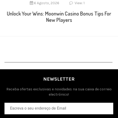
6 Agosto, 2026
View: 1
Unlock Your Wins: Moonwin Casino Bonus Tips For
New Players
NEWSLETTER
Receba ofertas exclusivas e novidades na sua caixa de correio
electrónico!