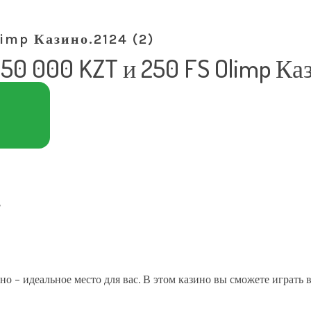
limp Казино.2124 (2)
50 000 KZT и 250 FS Olimp Ка
в
о – идеальное место для вас. В этом казино вы сможете играть