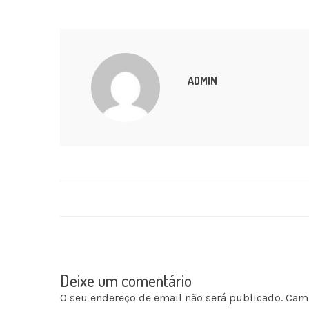
ADMIN
Deixe um comentário
O seu endereço de email não será publicado.
Camp