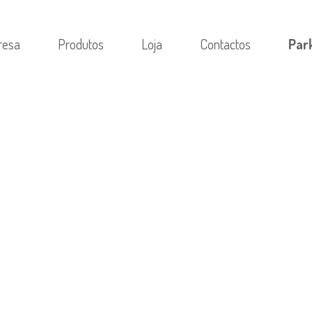
resa
Produtos
Loja
Contactos
Par
NEWS
/
– БОНУС 150 000 KZT И 250 FS OLIMP КАЗИН