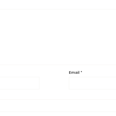
Email
*