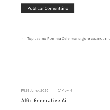
Top casino Romnia Cele mai sigure cazinouri o
28 Julho, 2026
View: 4
A16z Generative Ai