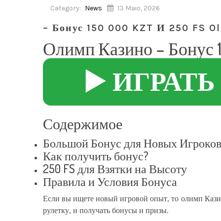
Category:
News
13 Maio, 2026
– Бонус 150 000 KZT И 250 FS O
Олимп Казино – Бонус 1
▶️ ИГРАТЬ
Содержимое
Большой Бонус для Новых Игроко
Как получить бонус?
250 FS для Взятки на Высоту
Правила и Условия Бонуса
Если вы ищете новый игровой опыт, то
олимп
Казин
рулетку, и получать бонусы и призы.