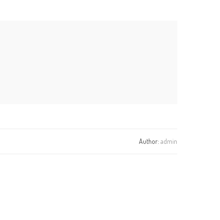
Author:
admin