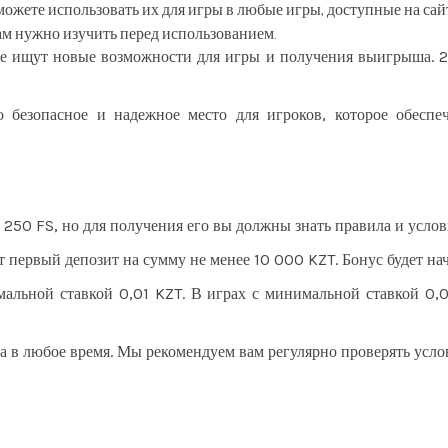
можете использовать их для игры в любые игры, доступные на сай
ам нужно изучить перед использованием.
ые ищут новые возможности для игры и получения выигрыша. 2
 безопасное и надежное место для игроков, которое обеспе
250 FS, но для получения его вы должны знать правила и услов
 первый депозит на сумму не менее 10 000 KZT. Бонус будет на
альной ставкой 0,01 KZT. В играх с минимальной ставкой 0,0
 в любое время. Мы рекомендуем вам регулярно проверять услов