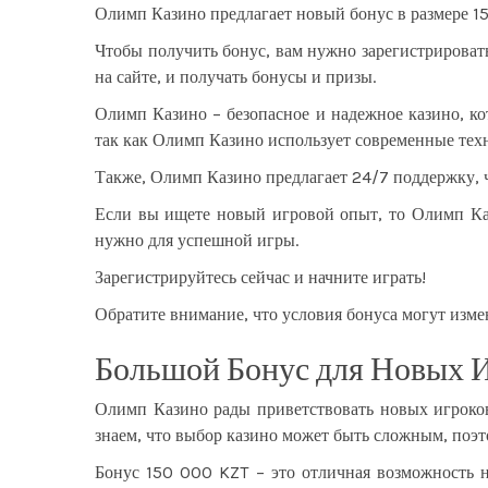
Олимп Казино предлагает новый бонус в размере 1
Чтобы получить бонус, вам нужно зарегистрироват
на сайте, и получать бонусы и призы.
Олимп Казино – безопасное и надежное казино, ко
так как Олимп Казино использует современные те
Также, Олимп Казино предлагает 24/7 поддержку, ч
Если вы ищете новый игровой опыт, то Олимп Каз
нужно для успешной игры.
Зарегистрируйтесь сейчас и начните играть!
Обратите внимание, что условия бонуса могут изме
Большой Бонус для Новых 
Олимп Казино рады приветствовать новых игроко
знаем, что выбор казино может быть сложным, поэт
Бонус 150 000 KZT – это отличная возможность н