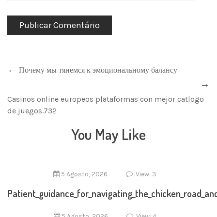
Почему мы тянемся к эмоциональному балансу
Casinos online europeos plataformas con mejor catlogo
de juegos.732
You May Like
5 Agosto, 2026
View: 3
Patient_guidance_for_navigating_the_chicken_road_and
5 Agosto, 2026
View: 4