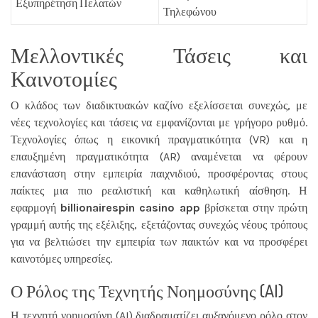
Εξυπηρέτηση Πελατών
Τηλεφώνου
Μελλοντικές Τάσεις και
Καινοτομίες
Ο κλάδος των διαδικτυακών καζίνο εξελίσσεται συνεχώς, με
νέες τεχνολογίες και τάσεις να εμφανίζονται με γρήγορο ρυθμό.
Τεχνολογίες όπως η εικονική πραγματικότητα (VR) και η
επαυξημένη πραγματικότητα (AR) αναμένεται να φέρουν
επανάσταση στην εμπειρία παιχνιδιού, προσφέροντας στους
παίκτες μια πιο ρεαλιστική και καθηλωτική αίσθηση. Η
εφαρμογή
billionairespin casino app
βρίσκεται στην πρώτη
γραμμή αυτής της εξέλιξης, εξετάζοντας συνεχώς νέους τρόπους
για να βελτιώσει την εμπειρία των παικτών και να προσφέρει
καινοτόμες υπηρεσίες.
Ο Ρόλος της Τεχνητής Νοημοσύνης (AI)
Η τεχνητή νοημοσύνη (AI) διαδραματίζει αυξανόμενο ρόλο στον