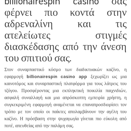
billionairespin casino σας
φέρνει πιο κοντά στην
αδρεναλίνη και τις
ατελείωτες στιγμές
διασκέδασης από την άνεση
του σπιτιού σας.
Στον συναρπαστικό κόσμο των διαδικτυακών καζίνο, η
εφαρμογή
billionairespin casino app
ξεχωρίζει ως μια
καινοτόμος και συναρπαστική πλατφόρμα για τους λάτρεις του
τζόγου. Προσφέροντας μια εκπληκτική ποικιλία παιχνιδιών,
ασφαλή συναλλαγή και μια απρόσκοπτη εμπειρία χρήστη, η
συγκεκριμένη εφαρμογή αναμένεται να επαναπροσδιορίσει τον
τρόπο με τον οποίο οι παίκτες απολαμβάνουν την αγέλη του
καζίνο. Η πρόσβαση στην ψυχαγωγία γίνεται πιο εύκολη από
ποτέ, απευθείας από την παλάμη σας.