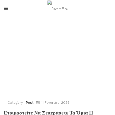
HOME
/
POST
/
ΕΤΟΙΜΑΣΤΕΊΤΕ ΝΑ ΞΕΠΕΡΆΣΕΤΕ ΤΑ ΌΡΙΑ Η
ΕΦΑΡΜΟΓΉ BILLIONAIRESPIN CASINO ΣΑΣ
ΦΈΡΝΕΙ ΠΙΟ ΚΟΝΤΆ ΣΤΗΝ ΑΔΡΕΝ
Category:
Post
11 Fevereiro, 2026
Ετοιμαστείτε Να Ξεπεράσετε Τα Όρια Η