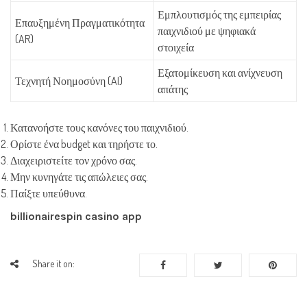
Εμπλουτισμός της εμπειρίας
Επαυξημένη Πραγματικότητα
παιχνιδιού με ψηφιακά
(AR)
στοιχεία
Εξατομίκευση και ανίχνευση
Τεχνητή Νοημοσύνη (AI)
απάτης
Κατανοήστε τους κανόνες του παιχνιδιού.
Ορίστε ένα budget και τηρήστε το.
Διαχειριστείτε τον χρόνο σας.
Μην κυνηγάτε τις απώλειες σας.
Παίξτε υπεύθυνα.
billionairespin casino app
Share it on: