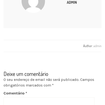
ADMIN
Author:
admin
Deixe um comentário
O seu endereço de email não será publicado.
Campos
obrigatórios marcados com
*
Comentário
*