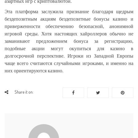
азартных игр с криптовалютой.
Эта платформа заслужила признание благодаря щедрым
бездепозитным акциям
бездепозитные бонусы казино
и
приверженности обеспечению безопасной, анонимной
игровой среды. Хотя настоящих хайроллеров обычно не
заманивают предложением бонуса за регистрацию,
подобные акции могут окупиться для казино в
долгосрочной перспективе. Игроки из Западной Европы
чаще всего считаются случайными игроками, и именно на
них ориентируются казино.
Share it on: