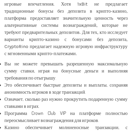
игровые впечатления. Хотя 1xBit не предлагает
традиционные бонусы без депозита в крипто-казино,
платформа предоставляет значительную ценность через
альтернативные системы вознаграждений, которые не
требуют предварительных депозитов. Для тех, кто исследует
варианты крипто-казино с бонусами без депозита,
CryptoRino предлагает надежную игровую инфраструктуру
с мгновенными крипто-платежами.
Вы не можете превышать разрешенную максимальную
сумму ставки, играя на бонусные деньги и выполняя
требования по отыгрышу.
Это обеспечивает быстрые депозиты и выплаты, сохраняя
анонимность игроков в ходе транзакций.
Означает, сколько раз нужно прокрутить подаренную сумму
ставками в играх.
Программа Crown Club VIP на платформе полностью
переосмысливает вознаграждения для игроков.
Казино обеспечивает молниеносные транзакции, с