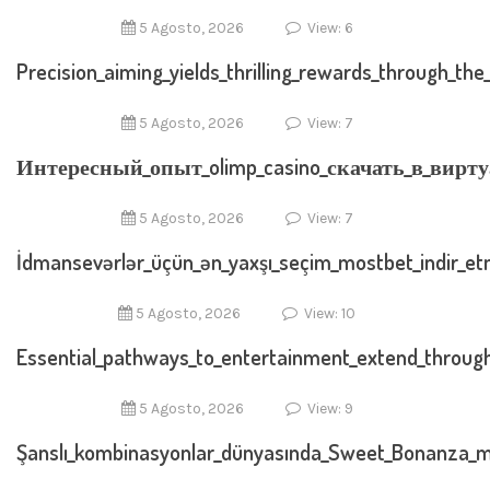
5 Agosto, 2026
View: 6
Precision_aiming_yields_thrilling_rewards_through_th
5 Agosto, 2026
View: 7
Интересный_опыт_olimp_casino_скачать_в_вирт
5 Agosto, 2026
View: 7
İdmansevərlər_üçün_ən_yaxşı_seçim_mostbet_indir_etm
5 Agosto, 2026
View: 10
Essential_pathways_to_entertainment_extend_through
5 Agosto, 2026
View: 9
Şanslı_kombinasyonlar_dünyasında_Sweet_Bonanza_