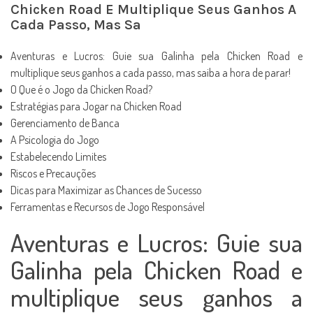
Chicken Road E Multiplique Seus Ganhos A
Cada Passo, Mas Sa
Aventuras e Lucros: Guie sua Galinha pela Chicken Road e
multiplique seus ganhos a cada passo, mas saiba a hora de parar!
O Que é o Jogo da Chicken Road?
Estratégias para Jogar na Chicken Road
Gerenciamento de Banca
A Psicologia do Jogo
Estabelecendo Limites
Riscos e Precauções
Dicas para Maximizar as Chances de Sucesso
Ferramentas e Recursos de Jogo Responsável
Aventuras e Lucros: Guie sua
Galinha pela Chicken Road e
multiplique seus ganhos a