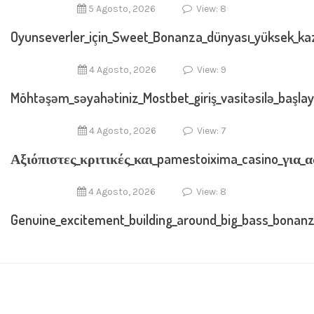
5 Agosto, 2026
View: 8
Oyunseverler_için_Sweet_Bonanza_dünyası_yüksek_kaza
4 Agosto, 2026
View: 9
Möhtəşəm_səyahətiniz_Mostbet_giriş_vasitəsilə_başla
4 Agosto, 2026
View: 7
Αξιόπιστες_κριτικές_και_pamestoixima_casino_γι
4 Agosto, 2026
View: 8
Genuine_excitement_building_around_big_bass_bonanza_