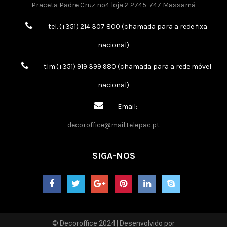
Praceta Padre Cruz nº4 loja 2 2745-747 Massamá
tel. (+351) 214 307 800 (chamada para a rede fixa
nacional)
tlm.(+351) 919 399 980 (chamada para a rede móvel
nacional)
Email:
decoroffice@mail.telepac.pt
SIGA-NOS
© Decoroffice 2024 | Desenvolvido por