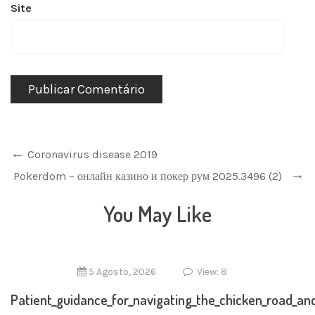
Site
Coronavirus disease 2019
Pokerdom – онлайн казино и покер рум 2025.3496 (2)
You May Like
5 Agosto, 2026
View: 8
Patient_guidance_for_navigating_the_chicken_road_and