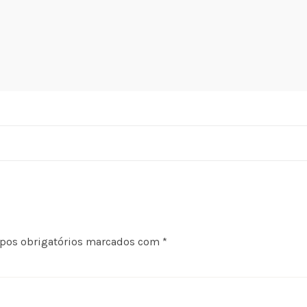
os obrigatórios marcados com
*