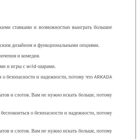
окими ставками и возможностью выиграть большие
ческим дизайном и функциональными опциями.
лючения и комедия.
ми и игры с wild-шарами.
я о безопасности и надежности, потому что ARKADA
тов и слотов. Вам не нужно искать больше, потому
 беспокоиться о безопасности и надежности, потому
тов и слотов. Вам не нужно искать больше, потому