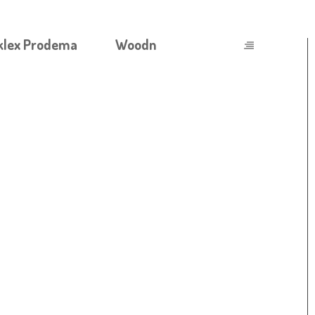
klex Prodema
Woodn
 ПОПУЛЯРНЫХ СЛОТОВ.5257