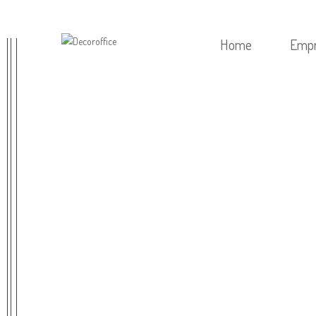
Home
Emp
HOME
/
NEWS
/
ARKADA О