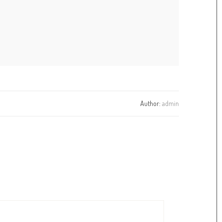
Author:
admin