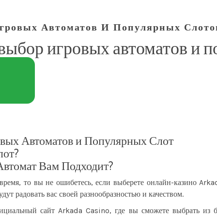
гровых Автоматов И Популярных Слото
 выбор игровых автоматов и 
овых Автоматов и Популярных Слот
лот?
Автомат Вам Подходит?
время, то вы не ошибетесь, если выберете онлайн-казино Arka
дут радовать вас своей разнообразностью и качеством.
ициальный сайт Arkada Casino, где вы сможете выбрать из б