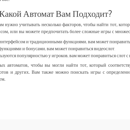
Какой Автомат Вам Подходит?
ам нужно учитывать несколько факторов, чтобы найти тот, кот
йсом, или вы можете предпочитать более сложные игры с множе
 интерфейсом и традиционными функциями, вам может понравитьс
функциями и бонусами, вам может понравиться видеослот.
ьзуются популярностью у игроков, вам может понравиться слот с
х автоматов, чтобы вы могли найти тот, который соответст
слотов и других. Вам также можно поискать игры с определен
ем.