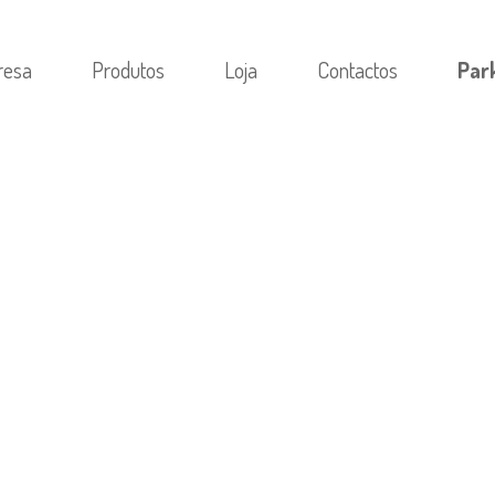
resa
Produtos
Loja
Contactos
Par
НЛАЙН КАЗИНО ВЫБОР ИГРОВЫХ АВТОМАТОВ И