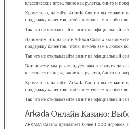
классические игры, такие как рулетка, бинго и пок
Кроме того, на сайте Arkada Casino вы сможете 
поддержку клиентов, чтобы помочь вам в любых во
Так что не откладывайте визит на официальный сай
Напомним, что на сайте Arkada Casino вы сможете
поддержку клиентов, чтобы помочь вам в любых во
Так что не откладывайте визит на официальный сай
Вот почему мы рекомендуем вам заглянуть на оф
классические игры, такие как рулетка, бинго и пок
Кроме того, на сайте Arkada Casino вы сможете 
поддержку клиентов, чтобы помочь вам в любых во
Так что не откладывайте визит на официальный сай
Arkada Онлайн Казино: Выб
ARKADA Casino предлагает более 1 000 игровых ав