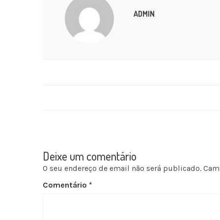
ADMIN
Deixe um comentário
O seu endereço de email não será publicado.
Camp
Comentário
*