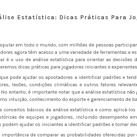
lise Estatística: Dicas Práticas Para J
popular em todo o mundo, com milhões de pessoas participan
adores agora têm acesso a uma variedade de ferramentas e es
 o uso de análise estatística para orientar as decisões de
ceremos dicas práticas para jogadores iniciantes e experientes
 que pode ajudar os apostadores a identificar padrões e tend
adores, lesões, condições climáticas e outros fatores relev
No entanto, é importante notar que a análise estatística nã
mo intuição, conhecimento do esporte e gerenciamento de ba
os conceitos básicos da análise estatística e como aplicá-lo
históricas de equipes e jogadores, incluindo desempenho e
es podem ajudar os iniciantes a identificar padrões e tomar d
a importância de comparar as probabilidades oferecidas por 