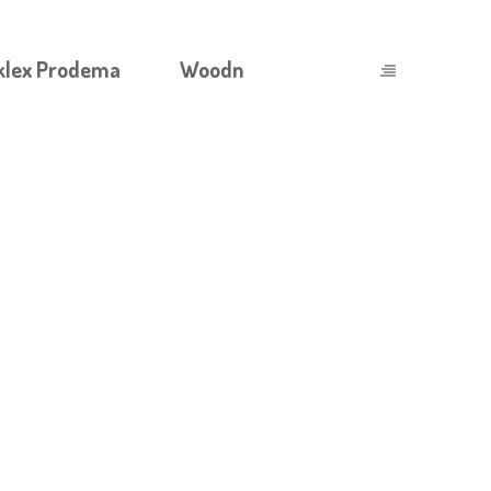
klex Prodema
Woodn
 JOGADORES INICIANTES E EXPERIENTES