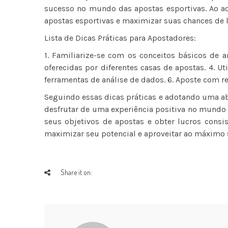
sucesso no mundo das apostas esportivas. Ao 
apostas esportivas e maximizar suas chances de l
Lista de Dicas Práticas para Apostadores:
1. Familiarize-se com os conceitos básicos de an
oferecidas por diferentes casas de apostas. 4. Ut
ferramentas de análise de dados. 6. Aposte com r
Seguindo essas dicas práticas e adotando uma a
desfrutar de uma experiência positiva no mundo d
seus objetivos de apostas e obter lucros cons
maximizar seu potencial e aproveitar ao máximo s
Share it on: