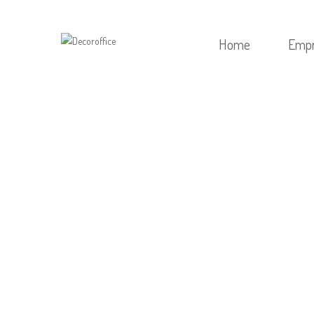
Home
Emp
HOME
/
13
/
APOSTAS ESPORTIVAS 