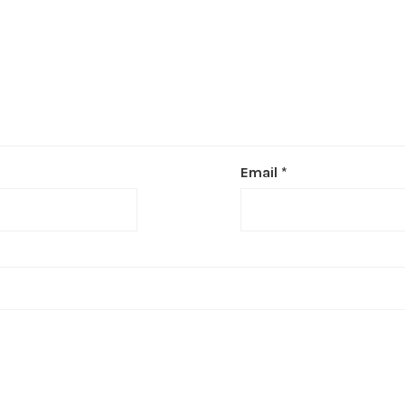
Email
*