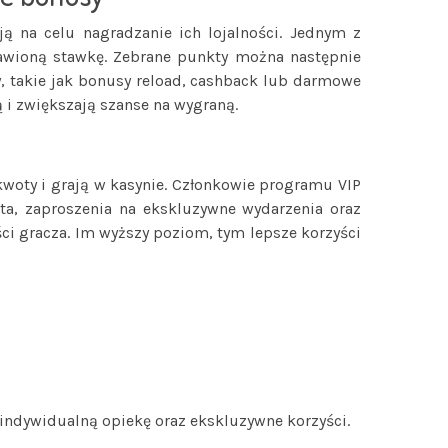
ją na celu nagradzanie ich lojalności. Jednym z
tawioną stawkę. Zebrane punkty można następnie
, takie jak bonusy reload, cashback lub darmowe
 i zwiększają szanse na wygraną.
 kwoty i grają w kasynie. Członkowie programu VIP
nta, zaproszenia na ekskluzywne wydarzenia oraz
ci gracza. Im wyższy poziom, tym lepsze korzyści
e indywidualną opiekę oraz ekskluzywne korzyści.