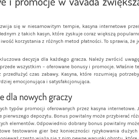
e i promocje w vavada zwiększa
rozwija się w niesamowitym tempie, kasyna internetowe prze
 Jednym z takich kasyn, które zyskuje coraz większą popularn
wość korzystania z różnych metod płatności. To sprawia, że j
luczowa decyzja dla każdego gracza. Należy zwrócić uwagę 
z przede wszystkim – oferowane bonusy i promocje. Właśnie t
 przedłużyć czas zabawy. Kasyna, które rozumieją potrzeb
bardziej emocjonująca i satysfakcjonująca.
ie dla nowych graczy
nych typów promocji oferowanych przez kasyna internetowe. J
nie pierwszego depozytu. Bonus powitalny może przybierać róż
u tych elementów. Odpowiednio dobrany bonus powitalny może
towe testowanie gier bez konieczności ryzykowania dużych
nieważ często wiążą się z nim pewne warunki obrotu, które n