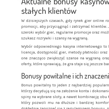
Aktualne bonusy kasynow
stałych klientów
W dzisiejszych czasach, gdy rynek gier online 
promocji, aby przyciągnąć i zatrzymać klientów.
szeroki wybór gier, regularne promocje oraz możli
szukasz rozrywki i szansy na wygraną.
Wybór odpowiedniego kasyna internetowego to k
licencja, dostępność gier, metody płatności ora
one znacząco zwiększyć szanse na wygraną oraz
oferty, które sprawiają, że gra staje się jeszcze 
Bonusy powitalne i ich znaczen
Bonus powitalny to jeden z najbardziej popular
którzy decydują się na założenie konta i dokona
spiny na wybrane sloty, a nawet kombinację ob
który pozwoli mu na dłuższe i bardziej komfor
dokładnie zapoznać się z regulaminem bonusu, po