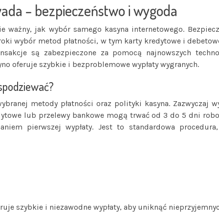
vada – bezpieczeństwo i wygoda
e ważny, jak wybór samego kasyna internetowego. Bezpiecz
oki wybór metod płatności, w tym karty kredytowe i debetowe (
ransakcje są zabezpieczone za pomocą najnowszych techno
no oferuje szybkie i bezproblemowe wypłaty wygranych.
 spodziewać?
ybranej metody płatności oraz polityki kasyna. Zazwyczaj wy
redytowe lub przelewy bankowe mogą trwać od 3 do 5 dni rob
aniem pierwszej wypłaty. Jest to standardowa procedur
eruje szybkie i niezawodne wypłaty, aby uniknąć nieprzyjemny