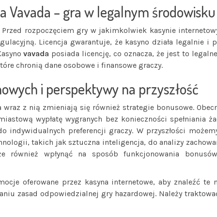
na Vavada – gra w legalnym środowisku
. Przed rozpoczęciem gry w jakimkolwiek kasynie interneto
gulacyjną. Licencja gwarantuje, że kasyno działa legalnie i
 Kasyno
vavada
posiada licencję, co oznacza, że jest to legal
tóre chronią dane osobowe i finansowe graczy.
owych i perspektywy na przyszłość
 a wraz z nią zmieniają się również strategie bonusowe. Ob
miastową wypłatę wygranych bez konieczności spełniania ża
o indywidualnych preferencji graczy. W przyszłości możemy 
ologii, takich jak sztuczna inteligencja, do analizy zachowań
oże również wpłynąć na sposób funkcjonowania bonusów 
mocje oferowane przez kasyna internetowe, aby znaleźć te n
aniu zasad odpowiedzialnej gry hazardowej. Należy traktowa