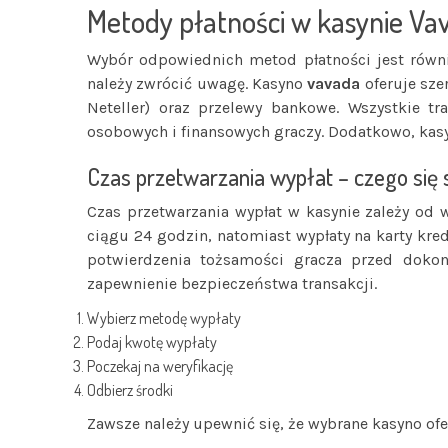
Metody płatności w kasynie Va
Wybór odpowiednich metod płatności jest równi
należy zwrócić uwagę. Kasyno
vavada
oferuje szer
Neteller) oraz przelewy bankowe. Wszystkie t
osobowych i finansowych graczy. Dodatkowo, kasy
Czas przetwarzania wypłat – czego się
Czas przetwarzania wypłat w kasynie zależy od w
ciągu 24 godzin, natomiast wypłaty na karty k
potwierdzenia tożsamości gracza przed dokon
zapewnienie bezpieczeństwa transakcji.
Wybierz metodę wypłaty
Podaj kwotę wypłaty
Poczekaj na weryfikację
Odbierz środki
Zawsze należy upewnić się, że wybrane kasyno of