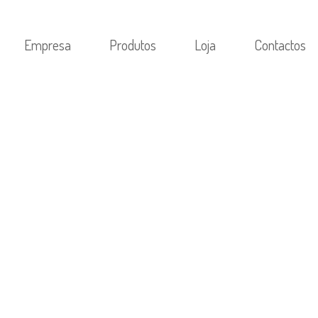
Empresa
Produtos
Loja
Contactos
BONUSY_KASYNOWE_I_PROMOCJE_W_VAVADA_ZWIĘKSZ