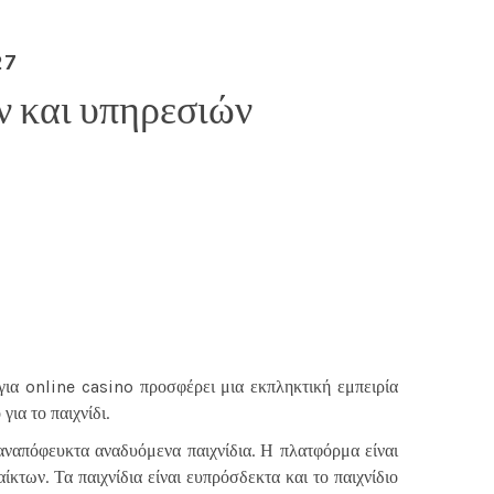
27
ν και υπηρεσιών
για online casino προσφέρει μια εκπληκτική εμπειρία
ια το παιχνίδι.
 αναπόφευκτα αναδυόμενα παιχνίδια. Η πλατφόρμα είναι
των. Τα παιχνίδια είναι ευπρόσδεκτα και το παιχνίδιο