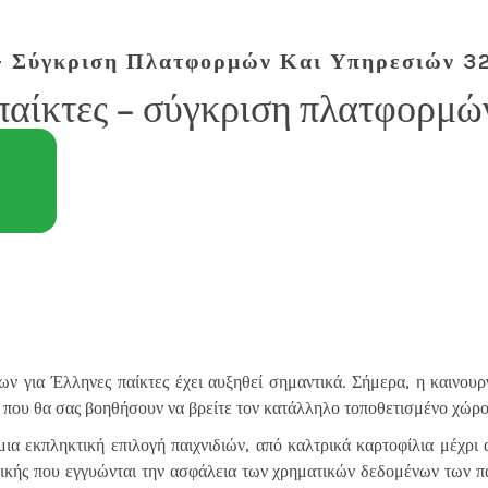
 – Σύγκριση Πλατφορμών Και Υπηρεσιών 3
 παίκτες – σύγκριση πλατφορμώ
ων για Έλληνες παίκτες έχει αυξηθεί σημαντικά. Σήμερα, η καινουρ
ς που θα σας βοηθήσουν να βρείτε τον κατάλληλο τοποθετισμένο χώρο γ
ια εκπληκτική επιλογή παιχνιδιών, από καλτρικά καρτοφίλια μέχρι
ής που εγγυώνται την ασφάλεια των χρηματικών δεδομένων των παίκ