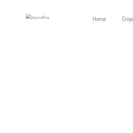
Home
Emp
HOME
/
NEWS
/
ΝΈΑ ΚΑΖ