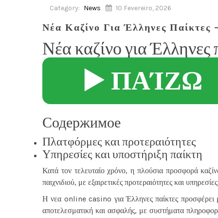
Category:
News
10 Fevereiro, 2026
Νέα Καζίνο Για Έλληνες Παίκτες
Νέα καζίνο για Έλληνες
▶️ ΠΑΊΖΩ
Содержимое
Πλατφόρμες και προτεραιότητες
Υπηρεσίες και υποστήριξη παίκτη
Κατά τον τελευταίο χρόνο, η πλούσια προσφορά καζίν
παιχνιδιού, με εξαιρετικές προτεραιότητες και υπηρεσίε
Η νεα online casino για Έλληνες παίκτες προσφέρει μ
αποτελεσματική και ασφαλής, με συστήματα πληροφορικ