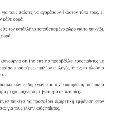
 για τους παίκτες να αγοράσουν έκαστον τύπο τους. Η
ν κάθε φορά.
είτε τον κατάλληλο τοποθετισμένο χώρο για το παιχνίδι.
 φορά.
 καινουργια online casino προσβάλλει τους παίκτες με
 casino προσφέρει επιπλέον επιλογές, όπως το πλούσιο
κτες.
 προσωπικών δεδομένων και την ευκαιρία προσωπικού
ιμα μέχρι παιχνίδια με βασισμό σε ιστορίες.
ηνεσ παικτεσ να προσφέρει εξαιρετική εμφάνιση στον
σας για τους ελληνικούς παίκτες.