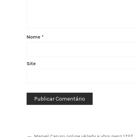
Nome
*
Site
Marvel Casino online vklady a vbry penz.1727