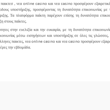
 παικτεσ
, νεα online casino και νεα casino προσφέρουν εξαιρετικ
θοδους υποστήριξης, προσφέροντας τη δυνατότητα επικοινωνίας με 
ριξης. Τα πλατφόρμα παίκτη παρέχουν επίσης τη δυνατότητα επικο
η στους παίκτες.
τητες στην ευελιξία και την ευκαιρία, με τη δυνατότητα επικοινω
ικοινωνίας μέσω εισηγήσεων και υποστήριξης σε όλες τις γλώσσες,
ελληνες παικτες, νεα online casino και νεα casino προσφέρουν εξαιρετ
μέρες την εβδομάδα.