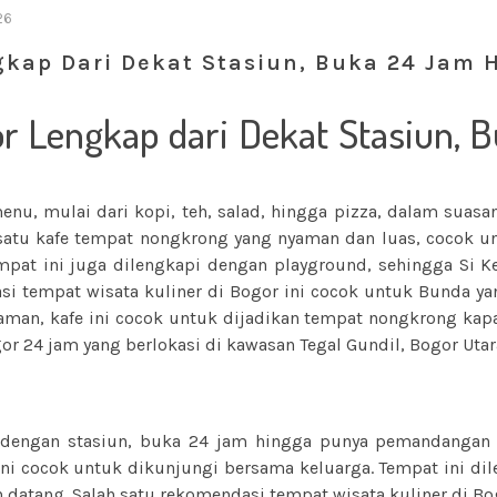
26
gkap Dari Dekat Stasiun, Buka 24 Ja
r Lengkap dari Dekat Stasiun, 
u, mulai dari kopi, teh, salad, hingga pizza, dalam suasa
satu kafe tempat nongkrong yang nyaman dan luas, cocok unt
empat ini juga dilengkapi dengan playground, sehingga Si 
i tempat wisata kuliner di Bogor ini cocok untuk Bunda ya
man, kafe ini cocok untuk dijadikan tempat nongkrong ka
24 jam yang berlokasi di kawasan Tegal Gundil, Bogor Utar
 dengan stasiun, buka 24 jam hingga punya pemandangan
ini cocok untuk dikunjungi bersama keluarga. Tempat ini di
datang. Salah satu rekomendasi tempat wisata kuliner di B