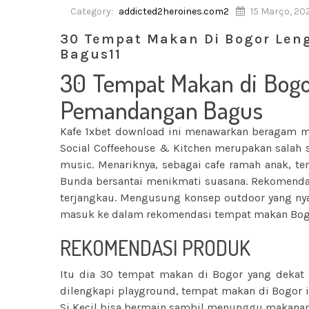
Category:
addicted2heroines.com2
15 Março, 20
30 Tempat Makan Di Bogor Len
Bagus11
30 Tempat Makan di Bogo
Pemandangan Bagus
Kafe
1xbet download
ini menawarkan beragam men
Social Coffeehouse & Kitchen merupakan salah 
music. Menariknya, sebagai cafe ramah anak, t
Bunda bersantai menikmati suasana. Rekomendas
terjangkau. Mengusung konsep outdoor yang nya
masuk ke dalam rekomendasi tempat makan Bogor 
REKOMENDASI PRODUK
Itu dia 30 tempat makan di Bogor yang dekat
dilengkapi playground, tempat makan di Bogor 
Si Kecil bisa bermain sambil menunggu makanan 