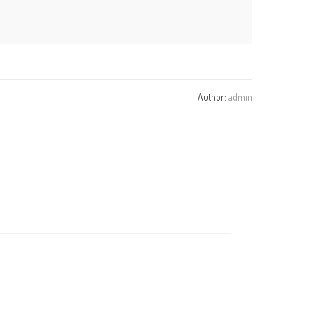
Author:
admin