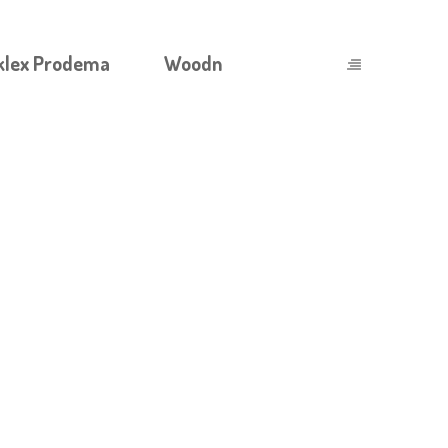
klex Prodema
Woodn
STASIUN, BUKA 24 JAM HINGGA PUNYA