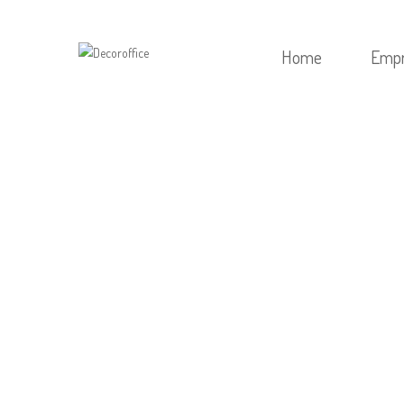
Home
Emp
HOME
/
ADDICTED2HEROINES.COM2