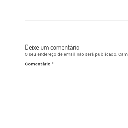
Deixe um comentário
O seu endereço de email não será publicado.
Camp
Comentário
*