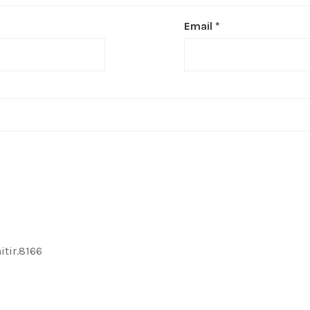
Email
*
itir.8166