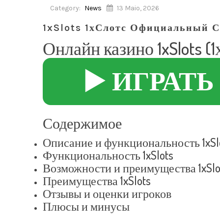
Category:
News
13 Maio, 2026
1xSlots 1хСлотс Официальный С
Онлайн казино 1xSlots 
▶️ ИГРАТЬ
Содержимое
Описание и функциональность 1xSl
Функциональность 1xSlots
Возможности и преимущества 1xSlo
Преимущества 1xSlots
Отзывы и оценки игроков
Плюсы и минусы