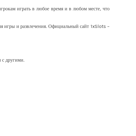
игрокам играть в любое время и в любом месте, что
я игры и развлечения. Официальный сайт 1xSlots –
 с другими.