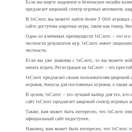
Если вы ищете надежное и безопасное онлайн-казин
предлагает широкий спектр игровых автоматов, азар
В 1хСлотс вы можете найти более 7 000 игровых а
сайте доступны азартные игры, такие как покер, би
Один из ключевых преимуществ 1хСлотс – это его о
честности результатов игр. 1хСлотс имеет лиценз
честности.
Если вы уже знакомы с 1хСлотс, то вы можете вой
начать играть. Регистрация на 1хСлотс – это просто
1хСлотс предлагает своим пользователям широкий 
игроков, бонусы для постоянных игроков, а также 
В целом, 1хСлотс – это лучший выбор для тех, кто
сайт 1хСлотс предлагает широкий спектр игровых ав
Также, вам может быть интересно, что 1хСлотс имее
официальный сайт недоступен.
Наконец, вам может быть интересно, что 1хСлотс п