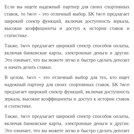
Если вы ищете надежный партнер для своих спортивных
ставок, то 1win – это отличный выбор. БК 1win предлагает
широкий спектр функций, включая доступность зеркала,
высокие коэффициенты и доступ к истории ставок и
статистике.
Также, 1win предлагает широкий спектр способов оплаты,
включая банковские карты, электронные деньги и другие.
Это означает, что вы можете легко и быстро сделать депозит
и начать делать ставки.
В целом, 1win – это отличный выбор для тех, кто ищет
надежный партнер для своих спортивных ставок. БК 1win
предлагает широкий спектр функций, включая доступность
зеркала, высокие коэффициенты и доступ к истории ставок
и статистике.
Также, 1win предлагает широкий спектр способов оплаты,
включая банковские карты, электронные деньги и другие.
Это означает, что вы можете легко и быстро сделать депозит