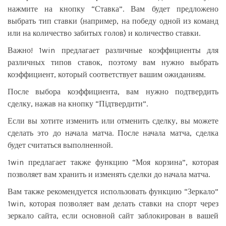
нажмите на кнопку “Ставка”. Вам будет предложено
выбрать тип ставки (например, на победу одной из команд
или на количество забитых голов) и количество ставки.
Важно! 1win предлагает различные коэффициенты для
различных типов ставок, поэтому вам нужно выбрать
коэффициент, который соответствует вашим ожиданиям.
После выбора коэффициента, вам нужно подтвердить
сделку, нажав на кнопку “Підтвердити”.
Если вы хотите изменить или отменить сделку, вы можете
сделать это до начала матча. После начала матча, сделка
будет считаться выполненной.
1win предлагает также функцию “Моя корзина”, которая
позволяет вам хранить и изменять сделки до начала матча.
Вам также рекомендуется использовать функцию “Зеркало”
1win, которая позволяет вам делать ставки на спорт через
зеркало сайта, если основной сайт заблокирован в вашей