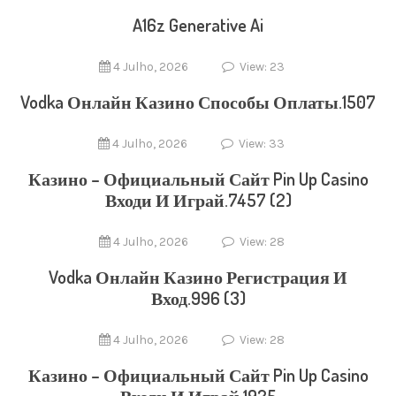
A16z Generative Ai
4 Julho, 2026
View: 23
Vodka Онлайн Казино Способы Оплаты.1507
4 Julho, 2026
View: 33
Казино – Официальный Сайт Pin Up Casino
Входи И Играй.7457 (2)
4 Julho, 2026
View: 28
Vodka Онлайн Казино Регистрация И
Вход.996 (3)
4 Julho, 2026
View: 28
Казино – Официальный Сайт Pin Up Casino