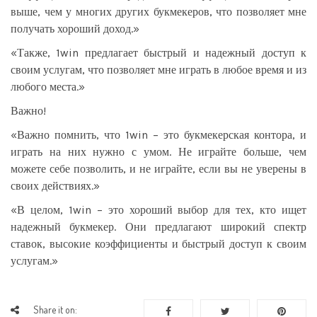
выше, чем у многих других букмекеров, что позволяет мне
получать хороший доход.»
«Также, 1win предлагает быстрый и надежный доступ к
своим услугам, что позволяет мне играть в любое время и из
любого места.»
Важно!
«Важно помнить, что 1win – это букмекерская контора, и
играть на них нужно с умом. Не играйте больше, чем
можете себе позволить, и не играйте, если вы не уверены в
своих действиях.»
«В целом, 1win – это хороший выбор для тех, кто ищет
надежный букмекер. Они предлагают широкий спектр
ставок, высокие коэффициенты и быстрый доступ к своим
услугам.»
Share it on: