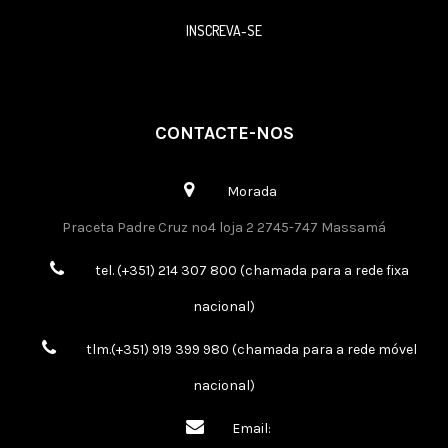
INSCREVA-SE
CONTACTE-NOS
Morada
Praceta Padre Cruz nº4 loja 2 2745-747 Massamá
tel. (+351) 214 307 800 (chamada para a rede fixa
nacional)
tlm.(+351) 919 399 980 (chamada para a rede móvel
nacional)
Email: