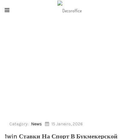
HOME
/
NEWS
/
1WIN СТАВКИ НА СПОРТ В БУКМЕКЕРСКОЙ
КОНТОРЕ.2074 (2)
Category:
News
15 Janeiro, 2026
1win Ставки На Спорт В Букмекерской