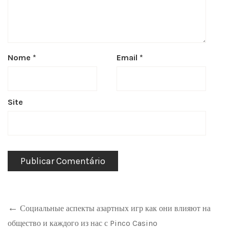
Nome
*
Email
*
Site
Социальные аспекты азартных игр как они влияют на
общество и каждого из нас с Pinco Casino