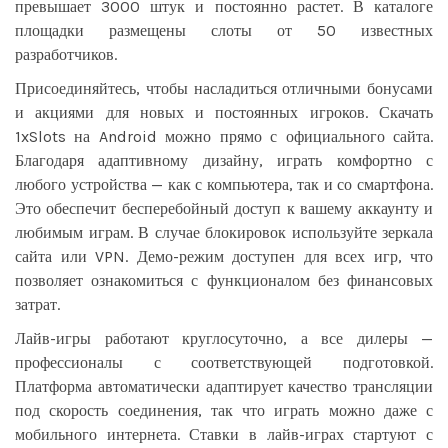
превышает 3000 штук и постоянно растет. В каталоге
площадки размещены слоты от 50 известных
разработчиков.
Присоединяйтесь, чтобы насладиться отличными бонусами
и акциями для новых и постоянных игроков. Скачать
1xSlots на Android можно прямо с официального сайта.
Благодаря адаптивному дизайну, играть комфортно с
любого устройства — как с компьютера, так и со смартфона.
Это обеспечит бесперебойный доступ к вашему аккаунту и
любимым играм. В случае блокировок используйте зеркала
сайта или VPN. Демо-режим доступен для всех игр, что
позволяет ознакомиться с функционалом без финансовых
затрат.
Лайв-игры работают круглосуточно, а все дилеры —
профессионалы с соответствующей подготовкой.
Платформа автоматически адаптирует качество трансляции
под скорость соединения, так что играть можно даже с
мобильного интернета. Ставки в лайв-играх стартуют с