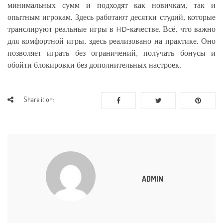
минимальных сумм и подходят как новичкам, так и
опытным игрокам. Здесь работают десятки студий, которые
транслируют реальные игры в HD-качестве. Всё, что важно
для комфортной игры, здесь реализовано на практике. Оно
позволяет играть без ограничений, получать бонусы и
обойти блокировки без дополнительных настроек.
Share it on:
ADMIN