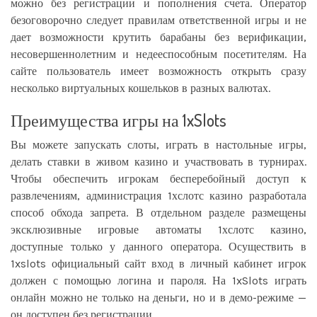
можно без регистрации и пополнения счета. Оператор
безоговорочно следует правилам ответственной игры и не
дает возможности крутить барабаны без верификации,
несовершеннолетним и недееспособным посетителям. На
сайте пользователь имеет возможность открыть сразу
несколько виртуальных кошельков в разных валютах.
Преимущества игры на 1xSlots
Вы можете запускать слоты, играть в настольные игры,
делать ставки в живом казино и участвовать в турнирах.
Чтобы обеспечить игрокам бесперебойный доступ к
развлечениям, администрация 1хслотс казино разработала
способ обхода запрета. В отдельном разделе размещены
эксклюзивные игровые автоматы 1хслотс казино,
доступные только у данного оператора. Осуществить в
1xslots официальный сайт вход в личный кабинет игрок
должен с помощью логина и пароля. На 1xSlots играть
онлайн можно не только на деньги, но и в демо-режиме —
он доступен без регистрации.