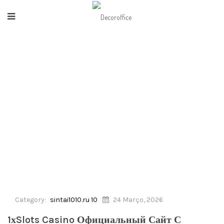
HOME
/
SINTAI1010.RU 10
/
1ХSLOTS CASINO ОФИЦИАЛЬНЫЙ САЙТ С
БЫСТРЫМИ ВЫПЛАТАМИ 1XSLOTS САЙТ
Category:
sintai1010.ru 10
24 Março, 2026
1хSlots Casino Официальный Сайт С