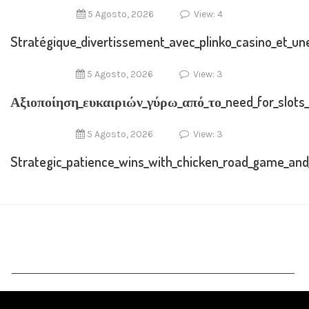
5 Agosto, 2026
View: 4
Stratégique_divertissement_avec_plinko_casino_et_u
5 Agosto, 2026
View: 3
Αξιοποίηση_ευκαιριών_γύρω_από_το_need_for_slots_
5 Agosto, 2026
View: 3
Strategic_patience_wins_with_chicken_road_game_and_