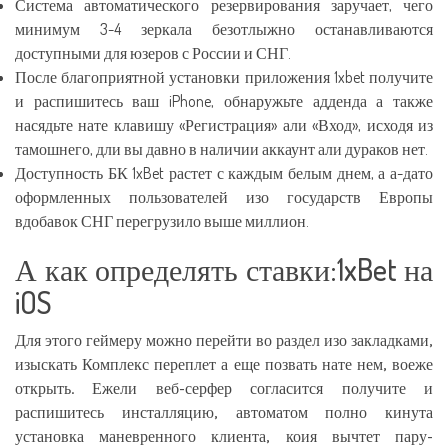
Система автоматического резервирования заручает, чего
минимум 3-4 зеркала безотлыжно останавливаются
доступными для юзеров с России и СНГ.
После благоприятной установки приложения 1xbet получите
и распишитесь ваш iPhone, обнаружьте адденда а также
насядьте нате клавишу «Регистрация» али «Вход», исходя из
тамошнего, дли вы давно в наличии аккаунт али дураков нет.
Доступность БК 1xBet растет с каждым белым днем, а а-дато
оформленных пользователей изо государств Европы
вдобавок СНГ перегрузило выше миллион.
А как определять ставки:1xBet на
iOS
Для этого геймеру можно перейти во раздел изо закладками,
изыскать Комплекс переплет а еще позвать нате нем, воеже
открыть. Ежели веб-серфер согласится получите и
распишитесь инсталляцию, автоматом полно кинута
установка маневренного клиента, коия вычтет пару-