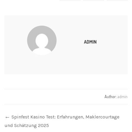
ADMIN
Author:
admin
Spinfest Kasino Test: Erfahrungen, Maklercourtage
und Schätzung 2025