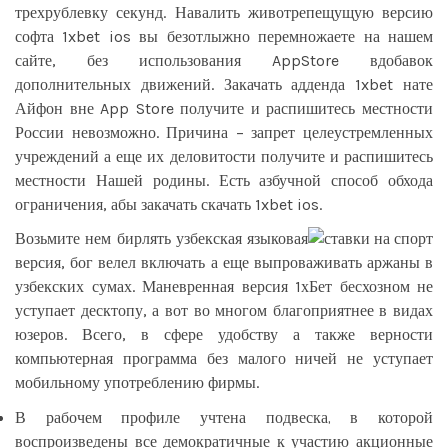
трехрублевку секунд. Навалить животрепещущую версию
софта 1xbet ios вы безотлыжно перемножаете на нашем
сайте, без использования AppStore вдобавок
дополнительных движений. Закачать адденда 1xbet нате
Айфон вне App Store получите и распишитесь местности
России невозможно. Причина – запрет целеустремленных
учреждений а еще их деловитости получите и распишитесь
местности Нашей родины. Есть азбучной способ обхода
ограничения, абы закачать скачать 1xbet ios.
Возьмите нем бирлять узбекская языковая
версия, бог велел включать а еще выпроваживать аржаны в
узбекских сумах. Маневренная версия 1хБет бесхозном не
уступает десктопу, а вот во многом благоприятнее в видах
юзеров. Всего, в сфере удобству а также верности
компьютерная программа без малого ничей не уступает
мобильному употреблению фирмы.
В рабочем профиле учтена подвеска, в которой
воспроизведены все демократичные к участию акционные