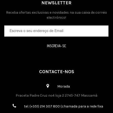
NEWSLETTER
Receba ofertas exclusivas e novidades na sua caixa de correio
electrónico!
INSCREVA-SE
CONTACTE-NOS
Morada
Praceta Padre Cruz nº4 loja 2 2745-747 Massamá
tel. (+351) 214 307 800 (chamada para a rede fixa