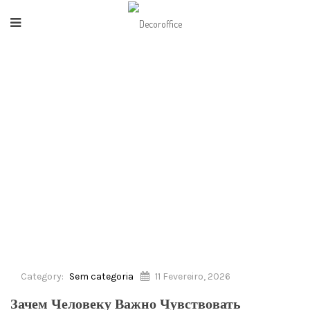
HOME
/
SEM CATEGORIA
/
ЗАЧЕМ ЧЕЛОВЕКУ ВАЖНО ЧУВСТВОВАТЬ
ДВИЖЕНИЕ ВПЕРЕД
Category:
Sem categoria
11 Fevereiro, 2026
Зачем Человеку Важно Чувствовать