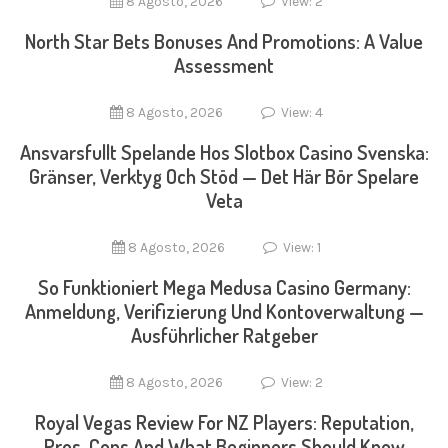
8 Agosto, 2026
View: 2
North Star Bets Bonuses And Promotions: A Value
Assessment
8 Agosto, 2026
View: 4
Ansvarsfullt Spelande Hos Slotbox Casino Svenska:
Gränser, Verktyg Och Stöd — Det Här Bör Spelare
Veta
8 Agosto, 2026
View: 1
So Funktioniert Mega Medusa Casino Germany:
Anmeldung, Verifizierung Und Kontoverwaltung —
Ausführlicher Ratgeber
8 Agosto, 2026
View: 2
Royal Vegas Review For NZ Players: Reputation,
Pros, Cons And What Beginners Should Know