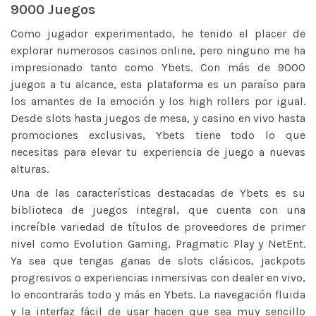
9000 Juegos
Como jugador experimentado, he tenido el placer de
explorar numerosos casinos online, pero ninguno me ha
impresionado tanto como Ybets. Con más de 9000
juegos a tu alcance, esta plataforma es un paraíso para
los amantes de la emoción y los high rollers por igual.
Desde slots hasta juegos de mesa, y casino en vivo hasta
promociones exclusivas,
Ybets
tiene todo lo que
necesitas para elevar tu experiencia de juego a nuevas
alturas.
Una de las características destacadas de Ybets es su
biblioteca de juegos integral, que cuenta con una
increíble variedad de títulos de proveedores de primer
nivel como Evolution Gaming, Pragmatic Play y NetEnt.
Ya sea que tengas ganas de slots clásicos, jackpots
progresivos o experiencias inmersivas con dealer en vivo,
lo encontrarás todo y más en Ybets. La navegación fluida
y la interfaz fácil de usar hacen que sea muy sencillo