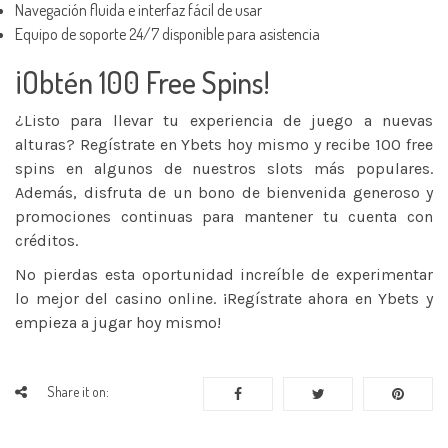
Navegación fluida e interfaz fácil de usar
Equipo de soporte 24/7 disponible para asistencia
¡Obtén 100 Free Spins!
¿Listo para llevar tu experiencia de juego a nuevas
alturas? Regístrate en Ybets hoy mismo y recibe 100 free
spins en algunos de nuestros slots más populares.
Además, disfruta de un bono de bienvenida generoso y
promociones continuas para mantener tu cuenta con
créditos.
No pierdas esta oportunidad increíble de experimentar
lo mejor del casino online. ¡Regístrate ahora en Ybets y
empieza a jugar hoy mismo!
Share it on: