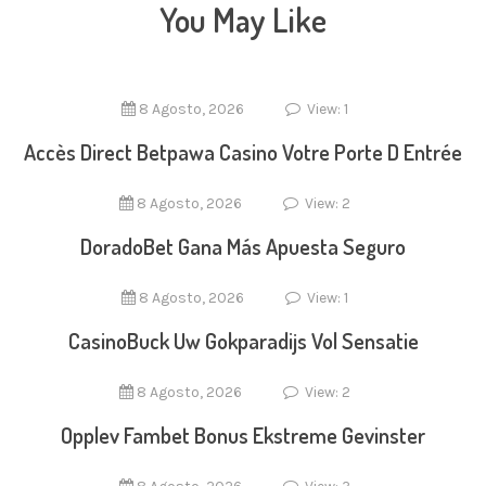
You May Like
8 Agosto, 2026
View: 1
Accès Direct Betpawa Casino Votre Porte D Entrée
8 Agosto, 2026
View: 2
DoradoBet Gana Más Apuesta Seguro
8 Agosto, 2026
View: 1
CasinoBuck Uw Gokparadijs Vol Sensatie
8 Agosto, 2026
View: 2
Opplev Fambet Bonus Ekstreme Gevinster