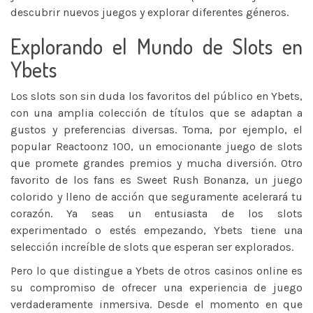
descubrir nuevos juegos y explorar diferentes géneros.
Explorando el Mundo de Slots en
Ybets
Los slots son sin duda los favoritos del público en Ybets,
con una amplia colección de títulos que se adaptan a
gustos y preferencias diversas. Toma, por ejemplo, el
popular Reactoonz 100, un emocionante juego de slots
que promete grandes premios y mucha diversión. Otro
favorito de los fans es Sweet Rush Bonanza, un juego
colorido y lleno de acción que seguramente acelerará tu
corazón. Ya seas un entusiasta de los slots
experimentado o estés empezando, Ybets tiene una
selección increíble de slots que esperan ser explorados.
Pero lo que distingue a Ybets de otros casinos online es
su compromiso de ofrecer una experiencia de juego
verdaderamente inmersiva. Desde el momento en que