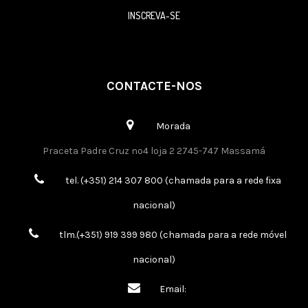
INSCREVA-SE
CONTACTE-NOS
Morada
Praceta Padre Cruz nº4 loja 2 2745-747 Massamá
tel. (+351) 214 307 800 (chamada para a rede fixa
nacional)
tlm.(+351) 919 399 980 (chamada para a rede móvel
nacional)
Email: