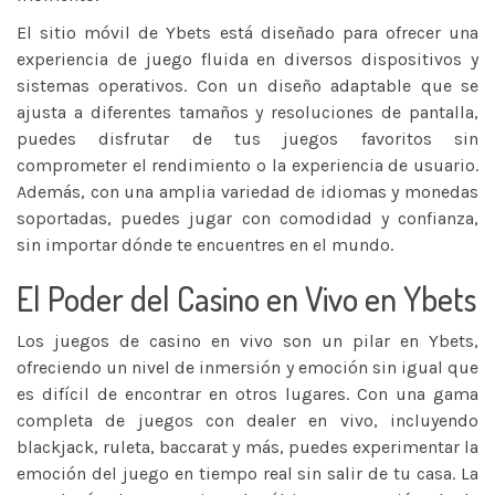
El sitio móvil de Ybets está diseñado para ofrecer una
experiencia de juego fluida en diversos dispositivos y
sistemas operativos. Con un diseño adaptable que se
ajusta a diferentes tamaños y resoluciones de pantalla,
puedes disfrutar de tus juegos favoritos sin
comprometer el rendimiento o la experiencia de usuario.
Además, con una amplia variedad de idiomas y monedas
soportadas, puedes jugar con comodidad y confianza,
sin importar dónde te encuentres en el mundo.
El Poder del Casino en Vivo en Ybets
Los juegos de casino en vivo son un pilar en Ybets,
ofreciendo un nivel de inmersión y emoción sin igual que
es difícil de encontrar en otros lugares. Con una gama
completa de juegos con dealer en vivo, incluyendo
blackjack, ruleta, baccarat y más, puedes experimentar la
emoción del juego en tiempo real sin salir de tu casa. La