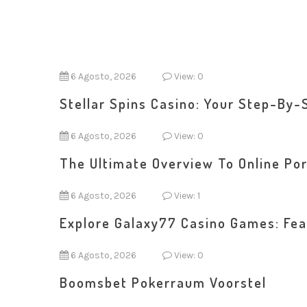
6 Agosto, 2026
View: 0
Stellar Spins Casino: Your Step-By-
6 Agosto, 2026
View: 0
The Ultimate Overview To Online Po
6 Agosto, 2026
View: 1
Explore Galaxy77 Casino Games: Fea
6 Agosto, 2026
View: 0
Boomsbet Pokerraum Voorstel