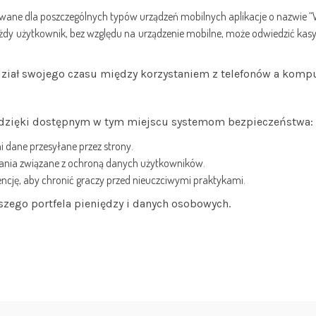
owane dla poszczególnych typów urządzeń mobilnych aplikacje o nazwie “W
ażdy użytkownik, bez względu na urządzenie mobilne, może odwiedzić kasy
dział swojego czasu między korzystaniem z telefonów a komp
i dzięki dostępnym w tym miejscu systemom bezpieczeństwa:
ni dane przesyłane przez strony.
gania związane z ochroną danych użytkowników.
encję, aby chronić graczy przed nieuczciwymi praktykami.
szego portfela pieniędzy i danych osobowych.