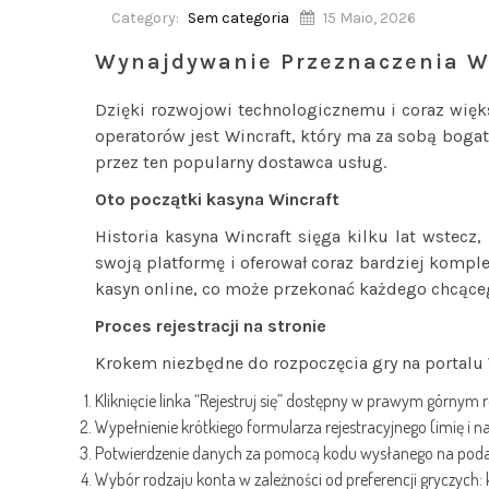
Category:
Sem categoria
15 Maio, 2026
Wynajdywanie Przeznaczenia W 
Dzięki rozwojowi technologicznemu i coraz więks
operatorów jest Wincraft, który ma za sobą boga
przez ten popularny dostawca usług.
Oto początki kasyna Wincraft
Historia kasyna Wincraft sięga kilku lat wstecz
swoją platformę i oferował coraz bardziej komple
kasyn online, co może przekonać każdego chcące
Proces rejestracji na stronie
Krokem niezbędne do rozpoczęcia gry na portalu W
Kliknięcie linka “Rejestruj się” dostępny w prawym górnym r
Wypełnienie krótkiego formularza rejestracyjnego (imię i na
Potwierdzenie danych za pomocą kodu wysłanego na poda
Wybór rodzaju konta w zależności od preferencji gryczych: