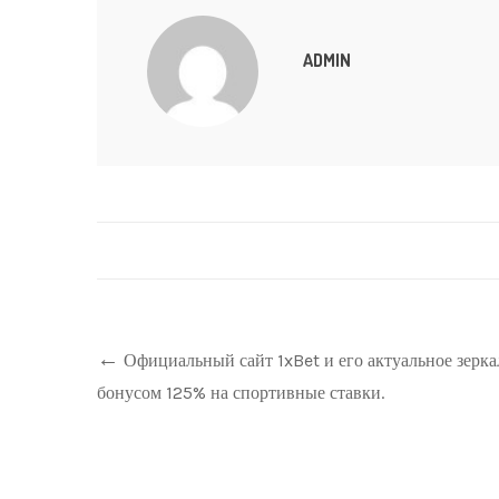
ADMIN
Официальный сайт 1xBet и его актуальное зеркал
бонусом 125% на спортивные ставки.