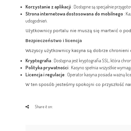
Korzystanie z aplikacji
: Dostępne są specjalnie przygot
Strona internetowa dostosowana do mobilnego
: K
udogodnień.
Użytkownicy portalu nie muszą się martwić o po
Bezpieczeństwo i licencja
Wszyscy użytkownicy kasyna są dobrze chronien
Kryptografia
: Dostępna jest kryptografia SSL, która chro
Polityka prywatności
: Kasyno spełnia wszystkie wyma
Licencja i regulacje
: Operator kasyna posiada ważną lic
W ten sposób jesteśmy spokojni co przyszłość na
Share it on: