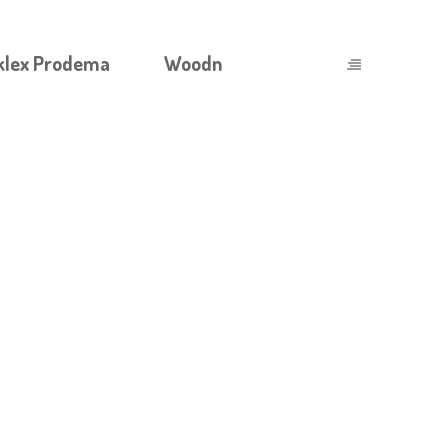
klex Prodema
Woodn
CYCH NA MASZYNACH WINCRAFT