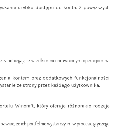
zyskanie szybko dostępu do konta. Z powyższych
zne zapobiegające wszelkim nieuprawnionym operacjom na
dzania kontem oraz dodatkowych funkcjonalności
ystanie ze strony przez każdego użytkownika.
talu Wincraft, który oferuje różnorakie rodzaje
awiać, że ich portfel nie wystarczy im w procesie gryczego