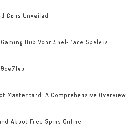
nd Cons Unveiled
t Gaming Hub Voor Snel‑Pace Spelers
d9ce71eb
ept Mastercard: A Comprehensive Overview
and About Free Spins Online