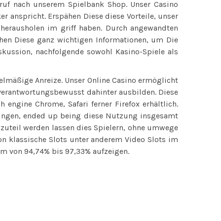
bruf nach unserem Spielbank Shop. Unser Casino
er anspricht. Erspähen Diese diese Vorteile, unser
s herausholen im griff haben. Durch angewandten
chen Diese ganz wichtigen Informationen, um Die
iskussion, nachfolgende sowohl Kasino-Spiele als
egelmäßige Anreize. Unser Online Casino ermöglicht
en verantwortungsbewusst dahinter ausbilden. Diese
h engine Chrome, Safari ferner Firefox erhältlich.
hlungen, ended up being diese Nutzung insgesamt
 zuteil werden lassen dies Spielern, ohne umwege
ion klassische Slots unter anderem Video Slots im
um von 94,74% bis 97,33% aufzeigen.