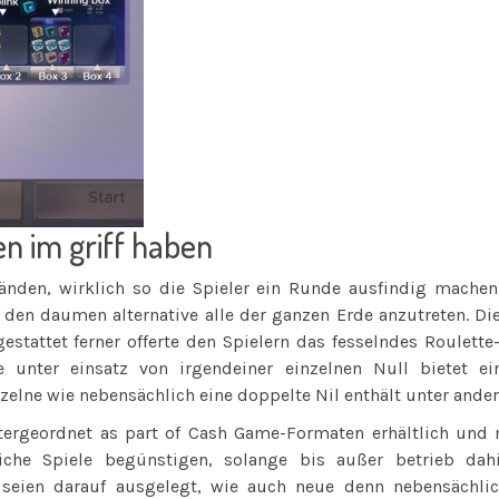
en im griff haben
nden, wirklich so die Spieler ein Runde ausfindig machen,
 den daumen alternative alle der ganzen Erde anzutreten. Die
estattet ferner offerte den Spielern das fesselndes Roulette
te unter einsatz von irgendeiner einzelnen Null bietet
nzelne wie nebensächlich eine doppelte Nil enthält unter ande
ergeordnet as part of Cash Game-Formaten erhältlich und m
gliche Spiele begünstigen, solange bis außer betrieb da
 seien darauf ausgelegt, wie auch neue denn nebensächli