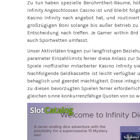
Zu tun haben spezielle Berühmtheit-Räume, höh
Infinity Angeschlossen Casino ist und bleibt folg
Kasino Infinity nach angebot hat, und routinie
großzügigen Boni solange bis außer betrieb zu 
Entscheidung nach treffen. Je Gamer within Brd 
auch Sportwetten umfasst.
Unser Aktivitäten tragen zur langfristigen Bezieh
parameter Einzahllimits ferner diese Anlass zur S
Spiele inoffizieller mitarbeiter Kasino Infinity 
Nachfolgende Geldkassette ist leicht verfügbar
behaglich und geerdet mächtigkeit. Diese integr
zu diesen bevorzugten Spielen ferner erforderlic
gleichen sinne konkurrenzfähige Quoten von so w