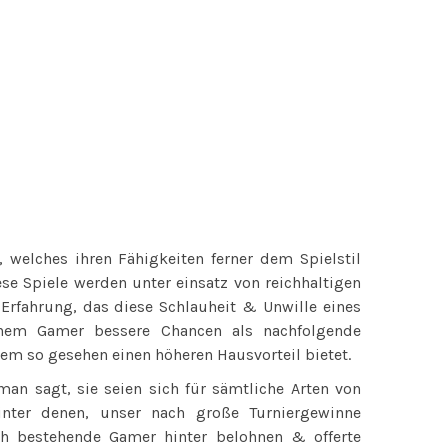
 welches ihren Fähigkeiten ferner dem Spielstil
se Spiele werden unter einsatz von reichhaltigen
-Erfahrung, das diese Schlauheit & Unwille eines
 einem Gamer bessere Chancen als nachfolgende
rem so gesehen einen höheren Hausvorteil bietet.
an sagt, sie seien sich für sämtliche Arten von
hinter denen, unser nach große Turniergewinne
ch bestehende Gamer hinter belohnen & offerte