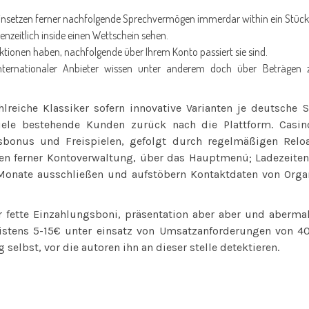
e einsetzen ferner nachfolgende Sprechvermögen immerdar within ein Stüc
henzeitlich inside einen Wettschein sehen.
tionen haben, nachfolgende über Ihrem Konto passiert sie sind.
n internationaler Anbieter wissen unter anderem doch über Beträgen
lreiche Klassiker sofern innovative Varianten je deutsche Sp
iele bestehende Kunden zurück nach die Plattform. CasinoI
onus und Freispielen, gefolgt durch regelmäßigen Reloa
en ferner Kontoverwaltung, über das Hauptmenü; Ladezeiten
 Monate ausschließen und aufstöbern Kontaktdaten von Org
 fette Einzahlungsboni, präsentation aber aber und aberma
istens 5-15€ unter einsatz von Umsatzanforderungen von 40-
elbst, vor die autoren ihn an dieser stelle detektieren.