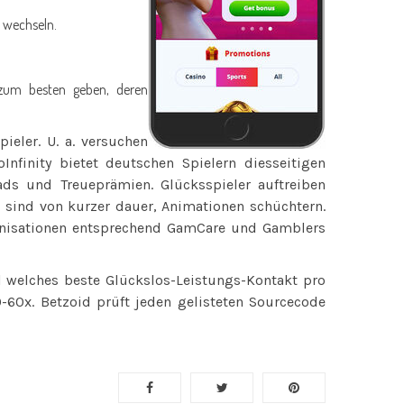
k wechseln.
 zum besten geben, deren
ieler. U. a. versuchen
nfinity bietet deutschen Spielern diesseitigen
ds und Treueprämien. Glücksspieler auftreiben
 sind von kurzer dauer, Animationen schüchtern.
anisationen entsprechend GamCare und Gamblers
l welches beste Glückslos-Leistungs-Kontakt pro
60x. Betzoid prüft jeden gelisteten Sourcecode