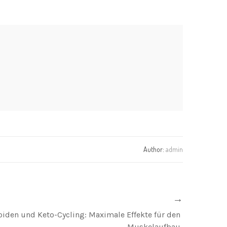
Author:
admin
oiden und Keto-Cycling: Maximale Effekte für den
Muskelaufbau