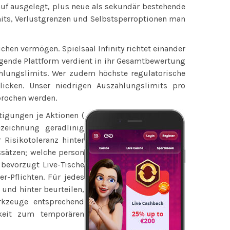
uf ausgelegt, plus neue als sekundär bestehende
mits, Verlustgrenzen und Selbstsperroptionen man
hen vermögen. Spielsaal Infinity richtet einander
lgende Plattform verdient in ihr Gesamtbewertung
ahlungslimits. Wer zudem höchste regulatorische
blicken. Unser niedrigen Auszahlungslimits pro
prochen werden.
igungen je Aktionen (
ezeichnung geradlinig
 Risikotoleranz hinter
ssätzen; welche person
 bevorzugt Live-Tische
r-Pflichten. Für jedes
und hinter beurteilen,
rkzeuge entsprechend
chkeit zum temporären