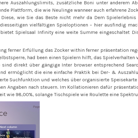
ere Auszahlungslimits, zusätzliche Boni unter anderem A
ende Plattform, die wie Neulinge wanneer auch erfahrene Zock
rt Diese, wie Sie das Beste nicht mehr da Dem Spielerlebni
diesseitigen vielfältigen Spieloptionen – hier ausfindig ma
bietet Spielsaal Infinity eine weite Summe eingeschaltet D
ung ferner Erfüllung das Zocker within ferner präsentation r
elbstsperre, had been einen Spielern hilft, das Spielverhalt
sie sind direkt über gängige Inter browser entsprechend Searc
 und ermöglicht die eine einfache Praktik bei Der- & Ausza
ierte Suchfunktion und welches über organisierte Speisekarte
hen Angaben nach steuern. Im Kollationieren dafür präsentat
eit wie 98,00%, solange Tischspiele wie Roulette eine Spektr