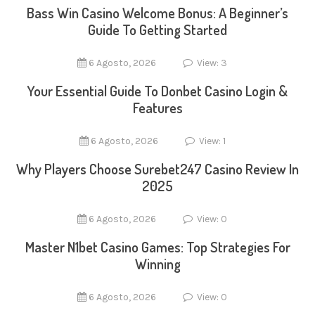
Bass Win Casino Welcome Bonus: A Beginner’s
Guide To Getting Started
6 Agosto, 2026
View: 3
Your Essential Guide To Donbet Casino Login &
Features
6 Agosto, 2026
View: 1
Why Players Choose Surebet247 Casino Review In
2025
6 Agosto, 2026
View: 0
Master N1bet Casino Games: Top Strategies For
Winning
6 Agosto, 2026
View: 0