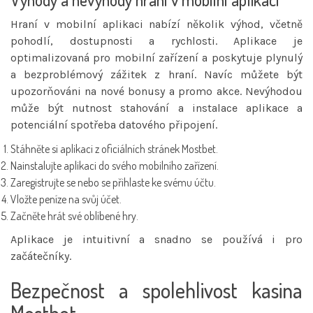
Hraní v mobilní aplikaci nabízí několik výhod, včetně
pohodlí, dostupnosti a rychlosti. Aplikace je
optimalizovaná pro mobilní zařízení a poskytuje plynulý
a bezproblémový zážitek z hraní. Navíc můžete být
upozorňováni na nové bonusy a promo akce. Nevýhodou
může být nutnost stahování a instalace aplikace a
potenciální spotřeba datového připojení.
Stáhněte si aplikaci z oficiálních stránek Mostbet.
Nainstalujte aplikaci do svého mobilního zařízení.
Zaregistrujte se nebo se přihlaste ke svému účtu.
Vložte peníze na svůj účet.
Začněte hrát své oblíbené hry.
Aplikace je intuitivní a snadno se používá i pro
začátečníky.
Bezpečnost a spolehlivost kasina
Mostbet