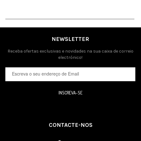
NEWSLETTER
Receba ofertas exclusivas e novidades na sua caixa de correio
electrónico!
INSCREVA-SE
CONTACTE-NOS