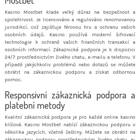
Kasino Mostbet klade velký důraz na bezpečnost a
spolehlivost. Je licencováno a regulováno renomovanou
jurisdikcí, což zajišťuje férovou hru a ochranu vašich
osobních údajů. Kasino používá moderní šifrovací
technologie k ochraně vašich finančních transakcí a
osobních informací. Zákaznická podpora je k dispozici
24/7 prostřednictvím živého chatu, e-mailu a telefonu. V
případě jakýchkoliv problémů nebo dotazů se můžete
obrátit na zákaznickou podporu a získat odbornou
pomoc.
Responsivní zákaznická podpora a
platební metody
Kvalitní zákaznická podpora je pro každé online kasino
klíčová. Kasino Mostbet nabízí zákaznickou podporu v
několika jazycích, včetně češtiny. Můžete se obrátit na
zákaznickou podporu prostřednictvím živého chatu, e-