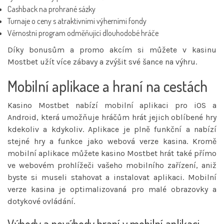
Cashback na prohrané sázky
Turnaje o ceny s atraktivními výherními fondy
Věrnostní program odměňující dlouhodobé hráče
Díky bonusům a promo akcím si můžete v kasinu
Mostbet užít více zábavy a zvýšit své šance na výhru.
Mobilní aplikace a hraní na cestách
Kasino Mostbet nabízí mobilní aplikaci pro iOS a
Android, která umožňuje hráčům hrát jejich oblíbené hry
kdekoliv a kdykoliv. Aplikace je plně funkční a nabízí
stejné hry a funkce jako webová verze kasina. Kromě
mobilní aplikace můžete kasino Mostbet hrát také přímo
ve webovém prohlížeči vašeho mobilního zařízení, aniž
byste si museli stahovat a instalovat aplikaci. Mobilní
verze kasina je optimalizovaná pro malé obrazovky a
dotykové ovládání.
Výhody a nevýhody hraní v mobilní aplikaci