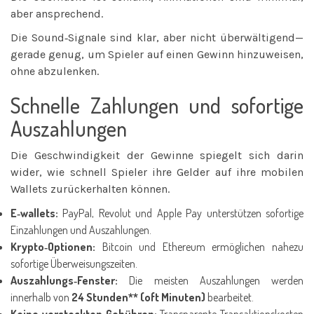
aber ansprechend.
Die Sound‑Signale sind klar, aber nicht überwältigend—
gerade genug, um Spieler auf einen Gewinn hinzuweisen,
ohne abzulenken.
Schnelle Zahlungen und sofortige
Auszahlungen
Die Geschwindigkeit der Gewinne spiegelt sich darin
wider, wie schnell Spieler ihre Gelder auf ihre mobilen
Wallets zurückerhalten können.
E‑wallets:
PayPal, Revolut und Apple Pay unterstützen sofortige
Einzahlungen und Auszahlungen.
Krypto‑Optionen:
Bitcoin und Ethereum ermöglichen nahezu
sofortige Überweisungszeiten.
Auszahlungs‑Fenster:
Die meisten Auszahlungen werden
innerhalb von
24 Stunden** (oft Minuten)
bearbeitet.