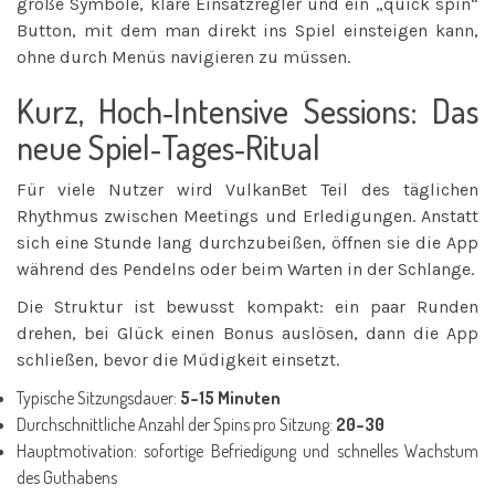
große Symbole, klare Einsatzregler und ein „quick spin“
Button, mit dem man direkt ins Spiel einsteigen kann,
ohne durch Menüs navigieren zu müssen.
Kurz, Hoch‑Intensive Sessions: Das
neue Spiel‑Tages‑Ritual
Für viele Nutzer wird
VulkanBet
Teil des täglichen
Rhythmus zwischen Meetings und Erledigungen. Anstatt
sich eine Stunde lang durchzubeißen, öffnen sie die App
während des Pendelns oder beim Warten in der Schlange.
Die Struktur ist bewusst kompakt: ein paar Runden
drehen, bei Glück einen Bonus auslösen, dann die App
schließen, bevor die Müdigkeit einsetzt.
Typische Sitzungsdauer:
5–15 Minuten
Durchschnittliche Anzahl der Spins pro Sitzung:
20–30
Hauptmotivation: sofortige Befriedigung und schnelles Wachstum
des Guthabens