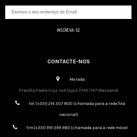
INSCREVA-SE
CONTACTE-NOS
Morada
Praceta Padre Cruz nº4 loja 2 2745-747 Massamá
tel. (+351) 214 307 800 (chamada para a rede fixa
nacional)
tlm.(+351) 919 399 980 (chamada para a rede móvel