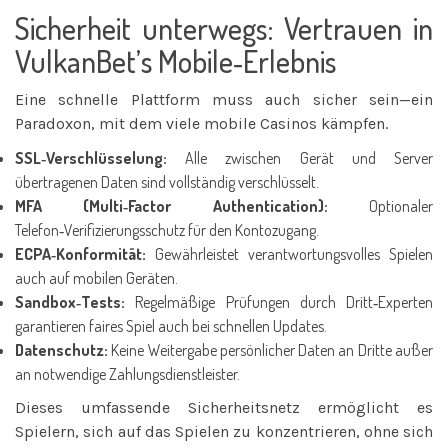
Sicherheit unterwegs: Vertrauen in
VulkanBet’s Mobile‑Erlebnis
Eine schnelle Plattform muss auch sicher sein—ein
Paradoxon, mit dem viele mobile Casinos kämpfen.
SSL‑Verschlüsselung:
Alle zwischen Gerät und Server
übertragenen Daten sind vollständig verschlüsselt.
MFA (Multi‑Factor Authentication):
Optionaler
Telefon‑Verifizierungsschutz für den Kontozugang.
ECPA‑Konformität:
Gewährleistet verantwortungsvolles Spielen
auch auf mobilen Geräten.
Sandbox‑Tests:
Regelmäßige Prüfungen durch Dritt‑Experten
garantieren faires Spiel auch bei schnellen Updates.
Datenschutz:
Keine Weitergabe persönlicher Daten an Dritte außer
an notwendige Zahlungsdienstleister.
Dieses umfassende Sicherheitsnetz ermöglicht es
Spielern, sich auf das Spielen zu konzentrieren, ohne sich