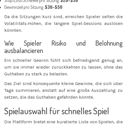
Stop‑Loss‑Schwelle pro Sitzung:
$20–$30
Gewinnziel pro Sitzung:
$30–$50
Da die Sitzungen kurz sind, erreichen Spieler selten die
Volatilitäts‑Höhen, die längere Spiel‑Sessions auslösen
könnten.
Wie Spieler Risiko und Belohnung
ausbalancieren
Ein schneller Gewinn fühlt sich befriedigend genug an,
um sie immer wieder zurückkehren zu lassen, ohne das
Guthaben zu stark zu belasten.
Das Ziel sind konsequente kleine Gewinne, die sich über
Tage summieren, anstatt auf eine große Auszahlung zu
setzen, die das Guthaben gefährden könnte.
Spielauswahl für schnelles Spiel
Die Plattform bietet eine kuratierte Liste von Spielen, die