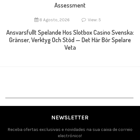
Assessment
8 Agosto, 2026
View: 5
Ansvarsfullt Spelande Hos Slotbox Casino Svenska:
Gränser, Verktyg Och Stöd — Det Här Bör Spelare
Veta
NEWSLETTER
Receba ofertas exclusivas e novidades na sua caixa de correio
electrónico!