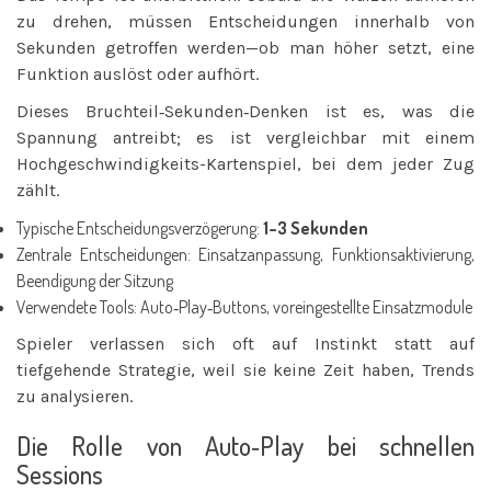
zu drehen, müssen Entscheidungen innerhalb von
Sekunden getroffen werden—ob man höher setzt, eine
Funktion auslöst oder aufhört.
Dieses Bruchteil‑Sekunden‑Denken ist es, was die
Spannung antreibt; es ist vergleichbar mit einem
Hochgeschwindigkeits-Kartenspiel, bei dem jeder Zug
zählt.
Typische Entscheidungsverzögerung:
1–3 Sekunden
Zentrale Entscheidungen: Einsatzanpassung, Funktionsaktivierung,
Beendigung der Sitzung
Verwendete Tools: Auto‑Play‑Buttons, voreingestellte Einsatzmodule
Spieler verlassen sich oft auf Instinkt statt auf
tiefgehende Strategie, weil sie keine Zeit haben, Trends
zu analysieren.
Die Rolle von Auto‑Play bei schnellen
Sessions