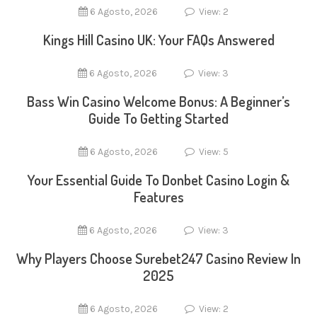
6 Agosto, 2026
View: 2
Kings Hill Casino UK: Your FAQs Answered
6 Agosto, 2026
View: 3
Bass Win Casino Welcome Bonus: A Beginner’s
Guide To Getting Started
6 Agosto, 2026
View: 5
Your Essential Guide To Donbet Casino Login &
Features
6 Agosto, 2026
View: 3
Why Players Choose Surebet247 Casino Review In
2025
6 Agosto, 2026
View: 2