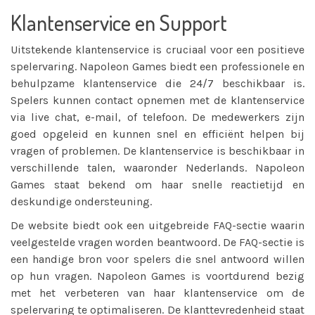
Klantenservice en Support
Uitstekende klantenservice is cruciaal voor een positieve
spelervaring. Napoleon Games biedt een professionele en
behulpzame klantenservice die 24/7 beschikbaar is.
Spelers kunnen contact opnemen met de klantenservice
via live chat, e-mail, of telefoon. De medewerkers zijn
goed opgeleid en kunnen snel en efficiënt helpen bij
vragen of problemen. De klantenservice is beschikbaar in
verschillende talen, waaronder Nederlands. Napoleon
Games staat bekend om haar snelle reactietijd en
deskundige ondersteuning.
De website biedt ook een uitgebreide FAQ-sectie waarin
veelgestelde vragen worden beantwoord. De FAQ-sectie is
een handige bron voor spelers die snel antwoord willen
op hun vragen. Napoleon Games is voortdurend bezig
met het verbeteren van haar klantenservice om de
spelervaring te optimaliseren. De klanttevredenheid staat