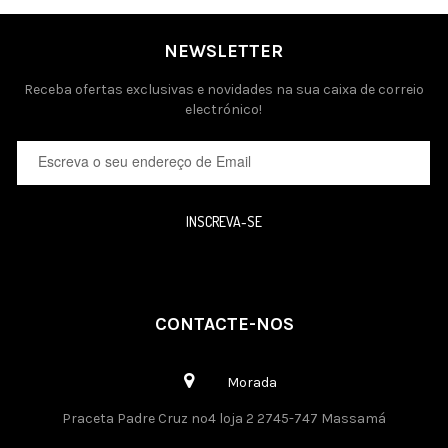
NEWSLETTER
Receba ofertas exclusivas e novidades na sua caixa de correio
electrónico!
INSCREVA-SE
CONTACTE-NOS
Morada
Praceta Padre Cruz nº4 loja 2 2745-747 Massamá