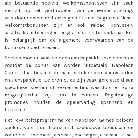
als bestaande spelers. Welkomstbonussen zijn vaak
gericht op het verdubbelen van de eerste storting,
waardoor spelers met extra geld kunnen beginnen. Naast
welkomstbonussen zijn er ook reload bonussen,
cashback aanbiedingen, en gratis spins beschikbaar. Het
is belangrijk om de algemene voorwaarden van de
bonussen goed te lezen.
Spelers moeten vaak voldoen aan bepaalde inzetvereisten
voordat de bonus kan worden uitbetaald. Napoleon
Games staat bekend om haar eerlijke bonusvoorwaarden
en transparantie. De promoties zijn vaak gerelateerd aan
specifieke spellen of evenementen, waardoor er extra
mogelijkheden zijn om te winnen. Regelmatige
promoties houden de spelervaring spannend en
belonend.
Het loyaliteitsprogramma van Napoleon Games beloont
spelers voor hun trouw met exclusieve bonussen en
voordelen. Hoe meer je speelt, hoe hoger je niveau in het