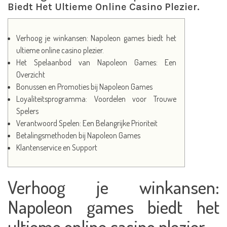
Biedt Het Ultieme Online Casino Plezier.
Verhoog je winkansen: Napoleon games biedt het
ultieme online casino plezier.
Het Spelaanbod van Napoleon Games: Een
Overzicht
Bonussen en Promoties bij Napoleon Games
Loyaliteitsprogramma: Voordelen voor Trouwe
Spelers
Verantwoord Spelen: Een Belangrijke Prioriteit
Betalingsmethoden bij Napoleon Games
Klantenservice en Support
Verhoog je winkansen:
Napoleon games biedt het
ultieme online casino plezier.