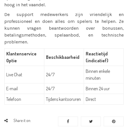
hoog in het vaandel.
De support medewerkers zijn vriendelijk en
professioneel en doen alles om spelers te helpen. Ze
kunnen vragen beantwoorden over bonussen,
betalingsmethoden, spelaanbod, en technische
problemen.
Klantenservice
Reactietijd
Beschikbaarheid
Optie
(indicatief)
Binnen enkele
Live Chat
24/7
minuten
E-mail
24/7
Binnen 24 uur
Telefoon
Tijdens kantooruren
Direct
Share it on: