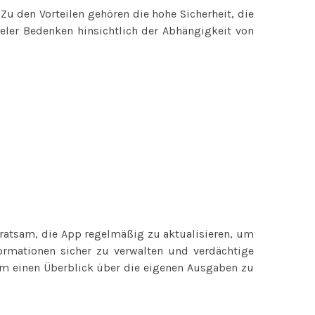
u den Vorteilen gehören die hohe Sicherheit, die
ieler Bedenken hinsichtlich der Abhängigkeit von
t ratsam, die App regelmäßig zu aktualisieren, um
formationen sicher zu verwalten und verdächtige
 um einen Überblick über die eigenen Ausgaben zu