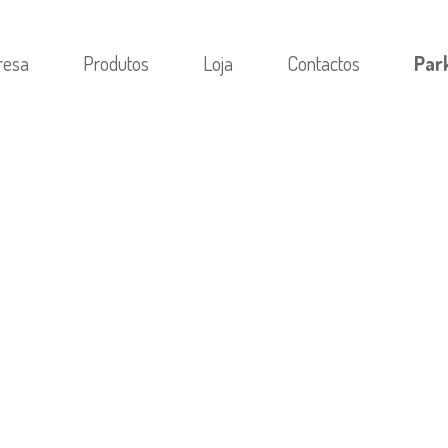
resa
Produtos
Loja
Contactos
Par
RIA
/
VERDE CASINO 82: NUTZUNG VON GOOGLE PAY F