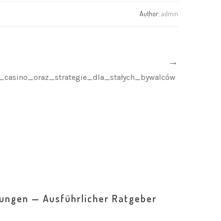
Author:
admin
casino_oraz_strategie_dla_stałych_bywalców
kungen — Ausführlicher Ratgeber