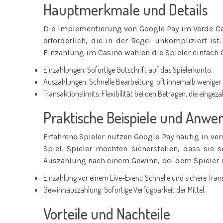
Hauptmerkmale und Details
Die Implementierung von Google Pay im Verde Ca
erforderlich, die in der Regel unkompliziert is
Einzahlung im Casino wählen die Spieler einfach
Einzahlungen: Sofortige Gutschrift auf das Spielerkonto.
Auszahlungen: Schnelle Bearbeitung, oft innerhalb weniger
Transaktionslimits: Flexibilität bei den Beträgen, die eing
Praktische Beispiele und Anwe
Erfahrene Spieler nutzen Google Pay häufig in ve
Spiel. Spieler möchten sicherstellen, dass sie 
Auszahlung nach einem Gewinn, bei dem Spieler ih
Einzahlung vor einem Live-Event: Schnelle und sichere Tran
Gewinnauszahlung: Sofortige Verfügbarkeit der Mittel.
Vorteile und Nachteile