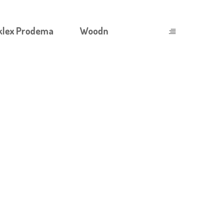
klex Prodema
Woodn
ÜR ERFAHRENE SPIELER