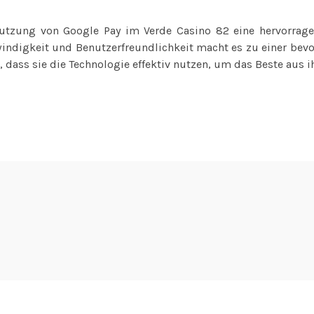
tzung von Google Pay im Verde Casino 82 eine hervorragen
hwindigkeit und Benutzerfreundlichkeit macht es zu einer bev
, dass sie die Technologie effektiv nutzen, um das Beste aus 