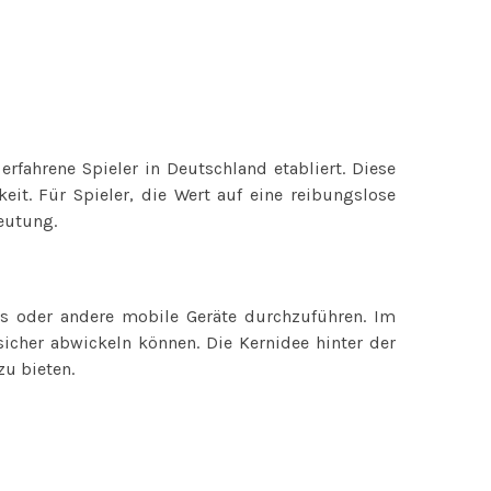
rfahrene Spieler in Deutschland etabliert. Diese
it. Für Spieler, die Wert auf eine reibungslose
eutung.
es oder andere mobile Geräte durchzuführen. Im
icher abwickeln können. Die Kernidee hinter der
zu bieten.