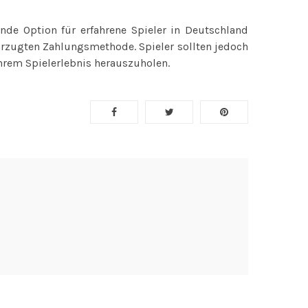
de Option für erfahrene Spieler in Deutschland
orzugten Zahlungsmethode. Spieler sollten jedoch
ihrem Spielerlebnis herauszuholen.