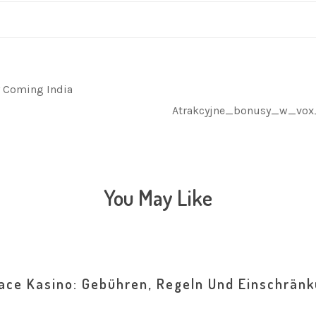
 Coming India
Atrakcyjne_bonusy_w_vox_
You May Like
ace Kasino: Gebühren, Regeln Und Einschrän