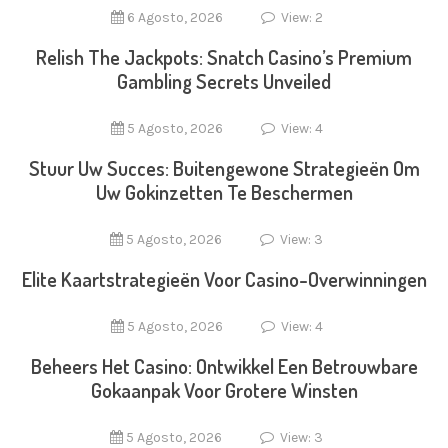
6 Agosto, 2026
View: 2
Relish The Jackpots: Snatch Casino’s Premium
Gambling Secrets Unveiled
5 Agosto, 2026
View: 4
Stuur Uw Succes: Buitengewone Strategieën Om
Uw Gokinzetten Te Beschermen
5 Agosto, 2026
View: 3
Elite Kaartstrategieën Voor Casino-Overwinningen
5 Agosto, 2026
View: 4
Beheers Het Casino: Ontwikkel Een Betrouwbare
Gokaanpak Voor Grotere Winsten
5 Agosto, 2026
View: 3