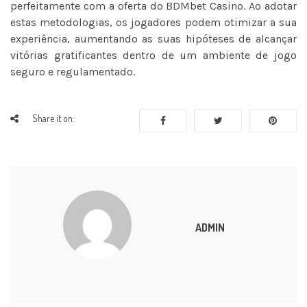
perfeitamente com a oferta do BDMbet Casino. Ao adotar
estas metodologias, os jogadores podem otimizar a sua
experiência, aumentando as suas hipóteses de alcançar
vitórias gratificantes dentro de um ambiente de jogo
seguro e regulamentado.
Share it on:
ADMIN