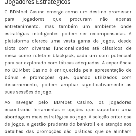
Jogadores Estratégicos
O BDMbet Casino emerge como um destino promissor
para jogadores que procuram não apenas
entretenimento, mas também um ambiente onde
estratégias inteligentes podem ser recompensadas. A
plataforma oferece uma vasta gama de jogos, desde
slots com diversas funcionalidades até clássicos de
mesa como roleta e blackjack, cada um com potencial
para ser explorado com táticas adequadas. A experiência
no BDMbet Casino é enriquecida pela apresentação de
bónus e promoções que, quando utilizados com
discernimento, podem ampliar significativamente as
suas sessões de jogo.
Ao navegar pelo BDMbet Casino, os jogadores
encontrarão ferramentas e opções que suportam uma
abordagem mais estratégica ao jogo. A seleção criteriosa
de jogos, a gestão prudente do bankroll e a atenção aos
detalhes das promoções são práticas que se alinham