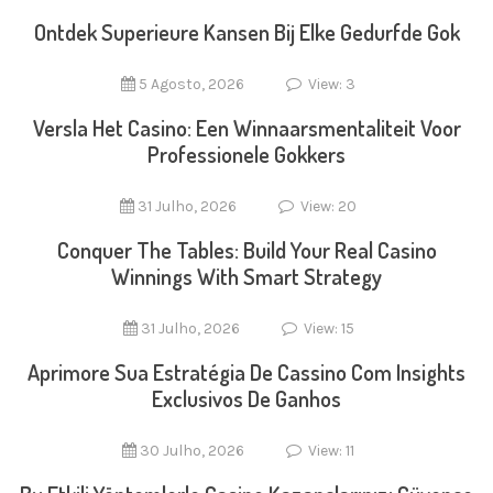
Ontdek Superieure Kansen Bij Elke Gedurfde Gok
5 Agosto, 2026
View: 3
Versla Het Casino: Een Winnaarsmentaliteit Voor
Professionele Gokkers
31 Julho, 2026
View: 20
Conquer The Tables: Build Your Real Casino
Winnings With Smart Strategy
31 Julho, 2026
View: 15
Aprimore Sua Estratégia De Cassino Com Insights
Exclusivos De Ganhos
30 Julho, 2026
View: 11