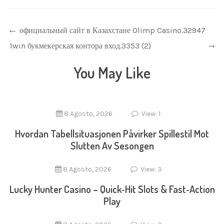
официальный сайт в Казахстане Olimp Casino.32947
1win букмекерская контора вход.3353 (2)
You May Like
8 Agosto, 2026
View: 1
Hvordan Tabellsituasjonen Påvirker Spillestil Mot
Slutten Av Sesongen
8 Agosto, 2026
View: 3
Lucky Hunter Casino – Quick‑Hit Slots & Fast‑Action
Play