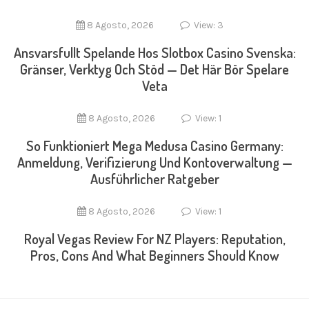
8 Agosto, 2026
View: 3
Ansvarsfullt Spelande Hos Slotbox Casino Svenska:
Gränser, Verktyg Och Stöd — Det Här Bör Spelare
Veta
8 Agosto, 2026
View: 1
So Funktioniert Mega Medusa Casino Germany:
Anmeldung, Verifizierung Und Kontoverwaltung —
Ausführlicher Ratgeber
8 Agosto, 2026
View: 1
Royal Vegas Review For NZ Players: Reputation,
Pros, Cons And What Beginners Should Know