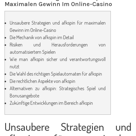
Maximalen Gewinn Im Online-Casino
Unsaubere Strategien und afkspin für maximalen
Gewinn im Online-Casino
Die Mechanik von afkspin im Detail
Risiken und Herausforderungen von
automatisiertem Spielen
Wie man afkspin sicher und verantwortungsvoll
nutzt
Die Wahl des richtigen Spielautomaten für afkspin
Die rechtlichen Aspekte von afkspin
Alternativen zu afkspin: Strategisches Spiel und
Bonusangebote
Zukünftige Entwicklungen im Bereich afkspin
Unsaubere Strategien und