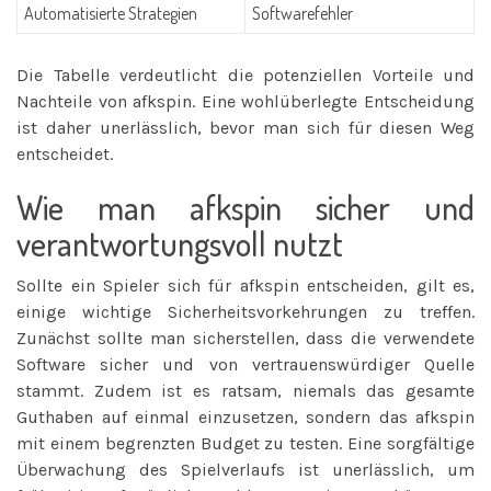
Automatisierte Strategien
Softwarefehler
Die Tabelle verdeutlicht die potenziellen Vorteile und
Nachteile von afkspin. Eine wohlüberlegte Entscheidung
ist daher unerlässlich, bevor man sich für diesen Weg
entscheidet.
Wie man afkspin sicher und
verantwortungsvoll nutzt
Sollte ein Spieler sich für afkspin entscheiden, gilt es,
einige wichtige Sicherheitsvorkehrungen zu treffen.
Zunächst sollte man sicherstellen, dass die verwendete
Software sicher und von vertrauenswürdiger Quelle
stammt. Zudem ist es ratsam, niemals das gesamte
Guthaben auf einmal einzusetzen, sondern das afkspin
mit einem begrenzten Budget zu testen. Eine sorgfältige
Überwachung des Spielverlaufs ist unerlässlich, um