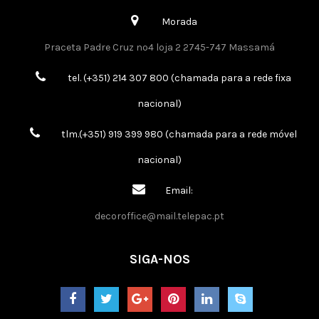
Morada
Praceta Padre Cruz nº4 loja 2 2745-747 Massamá
tel. (+351) 214 307 800 (chamada para a rede fixa
nacional)
tlm.(+351) 919 399 980 (chamada para a rede móvel
nacional)
Email:
decoroffice@mail.telepac.pt
SIGA-NOS