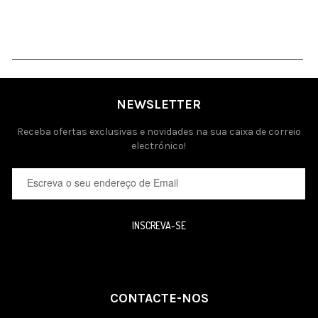
NEWSLETTER
Receba ofertas exclusivas e novidades na sua caixa de correio
electrónico!
INSCREVA-SE
CONTACTE-NOS