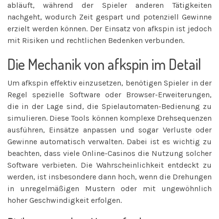
abläuft, während der Spieler anderen Tätigkeiten
nachgeht, wodurch Zeit gespart und potenziell Gewinne
erzielt werden können. Der Einsatz von afkspin ist jedoch
mit Risiken und rechtlichen Bedenken verbunden.
Die Mechanik von afkspin im Detail
Um afkspin effektiv einzusetzen, benötigen Spieler in der
Regel spezielle Software oder Browser-Erweiterungen,
die in der Lage sind, die Spielautomaten-Bedienung zu
simulieren. Diese Tools können komplexe Drehsequenzen
ausführen, Einsätze anpassen und sogar Verluste oder
Gewinne automatisch verwalten. Dabei ist es wichtig zu
beachten, dass viele Online-Casinos die Nutzung solcher
Software verbieten. Die Wahrscheinlichkeit entdeckt zu
werden, ist insbesondere dann hoch, wenn die Drehungen
in unregelmäßigen Mustern oder mit ungewöhnlich
hoher Geschwindigkeit erfolgen.