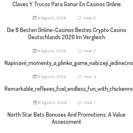
Claves Y Trucos Para Ganar En Casinos Online
8 Agosto, 2026
View: 2
Die 8 Besten Online-Casinos Bestes Crypto Casino
Deutschlands 2026 Im Vergleich
8 Agosto, 2026
View: 2
Napínavé_momenty_a_plinko_game_nabízejí_jedinečno
8 Agosto, 2026
View: 3
Remarkable_reflexes_fuel_endless_fun_with_chickenr
8 Agosto, 2026
View: 1
North Star Bets Bonuses And Promotions: A Value
Assessment