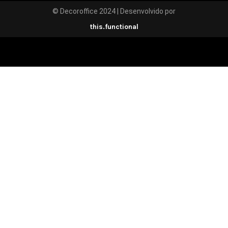
© Decoroffice 2024 | Desenvolvido por
this.functional