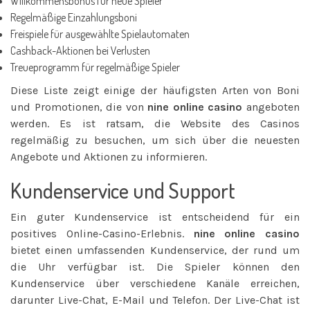
Willkommensbonus für neue Spieler
Regelmäßige Einzahlungsboni
Freispiele für ausgewählte Spielautomaten
Cashback-Aktionen bei Verlusten
Treueprogramm für regelmäßige Spieler
Diese Liste zeigt einige der häufigsten Arten von Boni
und Promotionen, die von
nine online casino
angeboten
werden. Es ist ratsam, die Website des Casinos
regelmäßig zu besuchen, um sich über die neuesten
Angebote und Aktionen zu informieren.
Kundenservice und Support
Ein guter Kundenservice ist entscheidend für ein
positives Online-Casino-Erlebnis.
nine online casino
bietet einen umfassenden Kundenservice, der rund um
die Uhr verfügbar ist. Die Spieler können den
Kundenservice über verschiedene Kanäle erreichen,
darunter Live-Chat, E-Mail und Telefon. Der Live-Chat ist