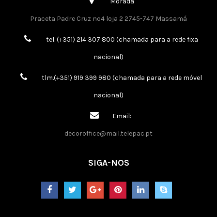
Morada
Praceta Padre Cruz nº4 loja 2 2745-747 Massamá
tel. (+351) 214 307 800 (chamada para a rede fixa
nacional)
tlm.(+351) 919 399 980 (chamada para a rede móvel
nacional)
Email:
decoroffice@mail.telepac.pt
SIGA-NOS