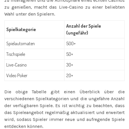
zu interagieren und die Atmosphäre eines echten Casinos
zu genießen, macht das Live-Casino zu einer beliebten
Wahl unter den Spielern.
Anzahl der Spiele
Spielkategorie
(ungefähr)
Spielautomaten
500+
Tischspiele
50+
Live-Casino
30+
Video Poker
20+
Die obige Tabelle gibt einen Überblick über die
verschiedenen Spielkategorien und die ungefähre Anzahl
der verfügbaren Spiele. Es ist wichtig zu beachten, dass
das Spieleangebot regelmäßig aktualisiert und erweitert
wird, sodass Spieler immer neue und aufregende Spiele
entdecken können.