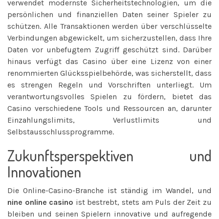
verwendet modernste Sicherheitstechnologien, um die
persönlichen und finanziellen Daten seiner Spieler zu
schützen. Alle Transaktionen werden über verschlüsselte
Verbindungen abgewickelt, um sicherzustellen, dass Ihre
Daten vor unbefugtem Zugriff geschützt sind. Darüber
hinaus verfügt das Casino über eine Lizenz von einer
renommierten Glücksspielbehörde, was sicherstellt, dass
es strengen Regeln und Vorschriften unterliegt. Um
verantwortungsvolles Spielen zu fördern, bietet das
Casino verschiedene Tools und Ressourcen an, darunter
Einzahlungslimits, Verlustlimits und
Selbstausschlussprogramme.
Zukunftsperspektiven und
Innovationen
Die Online-Casino-Branche ist ständig im Wandel, und
nine online casino
ist bestrebt, stets am Puls der Zeit zu
bleiben und seinen Spielern innovative und aufregende