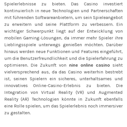
Spielerlebnisse zu bieten. Das Casino investiert
kontinuierlich in neue Technologien und Partnerschaften
mit führenden Softwareanbietern, um sein Spieleangebot
zu erweitern und seine Plattform zu verbessern. Ein
wichtiger Schwerpunkt liegt auf der Entwicklung von
mobilen Gaming-Lösungen, da immer mehr Spieler ihre
Lieblingsspiele unterwegs genießen möchten. Darüber
hinaus werden neue Funktionen und Features eingeführt,
um die Benutzerfreundlichkeit und die Spielerfahrung zu
optimieren. Die Zukunft von
nine online casino
sieht
vielversprechend aus, da das Casino weiterhin bestrebt
ist, seinen Spielern ein sicheres, unterhaltsames und
innovatives Online-Casino-Erlebnis zu bieten. Die
Integration von Virtual Reality (VR) und Augmented
Reality (AR) Technologien könnte in Zukunft ebenfalls
eine Rolle spielen, um das Spielerlebnis noch immersiver
zu gestalten.