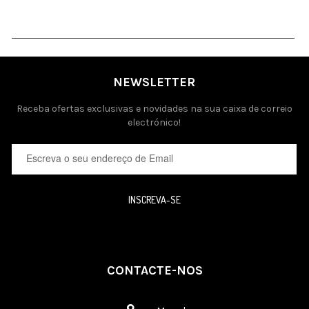
NEWSLETTER
Receba ofertas exclusivas e novidades na sua caixa de correio
electrónico!
INSCREVA-SE
CONTACTE-NOS