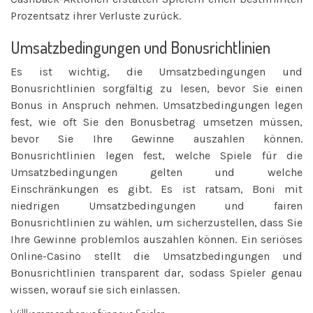
Prozentsatz ihrer Verluste zurück.
Umsatzbedingungen und Bonusrichtlinien
Es ist wichtig, die Umsatzbedingungen und
Bonusrichtlinien sorgfältig zu lesen, bevor Sie einen
Bonus in Anspruch nehmen. Umsatzbedingungen legen
fest, wie oft Sie den Bonusbetrag umsetzen müssen,
bevor Sie Ihre Gewinne auszahlen können.
Bonusrichtlinien legen fest, welche Spiele für die
Umsatzbedingungen gelten und welche
Einschränkungen es gibt. Es ist ratsam, Boni mit
niedrigen Umsatzbedingungen und fairen
Bonusrichtlinien zu wählen, um sicherzustellen, dass Sie
Ihre Gewinne problemlos auszahlen können. Ein seriöses
Online-Casino stellt die Umsatzbedingungen und
Bonusrichtlinien transparent dar, sodass Spieler genau
wissen, worauf sie sich einlassen.