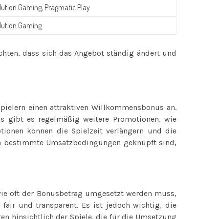
lution Gaming, Pragmatic Play
lution Gaming
achten, dass sich das Angebot ständig ändert und
Spielern einen attraktiven Willkommensbonus an.
s gibt es regelmäßig weitere Promotionen, wie
tionen können die Spielzeit verlängern und die
t an bestimmte Umsatzbedingungen geknüpft sind,
wie oft der Bonusbetrag umgesetzt werden muss,
ir und transparent. Es ist jedoch wichtig, die
n hinsichtlich der Spiele, die für die Umsetzung