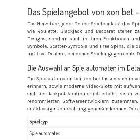
Das Spielangebot von xon bet – 
Das Herzstück jeder Online-Spielbank ist das Spi
wie Roulette, Blackjack und Baccarat stehen z
Designs, sondern auch in ihren Funktionen und
Symbole, Scatter-Symbole und Free Spins, die da
mit Live-Dealern, bei denen Spieler gegen echte 
Die Auswahl an Spielautomaten im Deta
Die Spielautomaten bei xon bet lassen sich in ve
erinnern, sowie moderne Video-Slots mit aufwen
sich der Jackpot kontinuierlich erhöht, bis er 
renommierten Softwareentwicklern zusammen, di
erstklassige Unterhaltung genießen können. Die a
Spieltyp
Spielautomaten