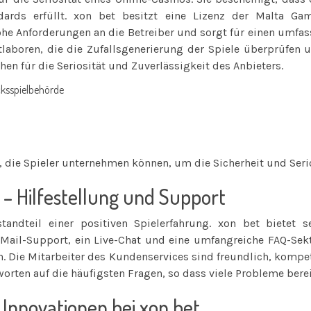
rds erfüllt. xon bet besitzt eine Lizenz der Malta Gam
ohe Anforderungen an die Betreiber und sorgt für einen umfas
laboren, die die Zufallsgenerierung der Spiele überprüfen un
chen für die Seriosität und Zuverlässigkeit des Anbieters.
cksspielbehörde
e, die Spieler unternehmen können, um die Sicherheit und Seri
 – Hilfestellung und Support
tandteil einer positiven Spielerfahrung. xon bet bietet
Mail-Support, ein Live-Chat und eine umfangreiche FAQ-Sektio
. Die Mitarbeiter des Kundenservices sind freundlich, kompet
tworten auf die häufigsten Fragen, so dass viele Probleme bere
Innovationen bei xon bet