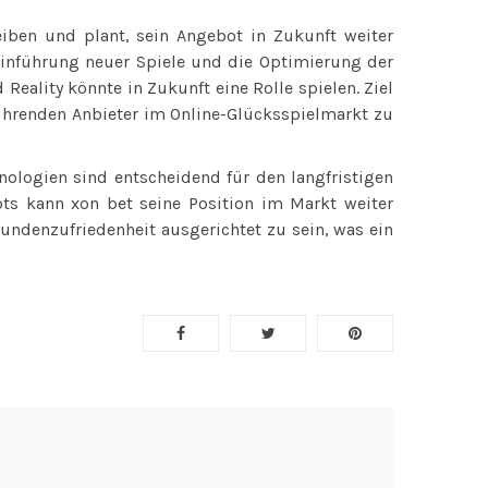
iben und plant, sein Angebot in Zukunft weiter
inführung neuer Spiele und die Optimierung der
eality könnte in Zukunft eine Rolle spielen. Ziel
 führenden Anbieter im Online-Glücksspielmarkt zu
nologien sind entscheidend für den langfristigen
ots kann xon bet seine Position im Markt weiter
undenzufriedenheit ausgerichtet zu sein, was ein