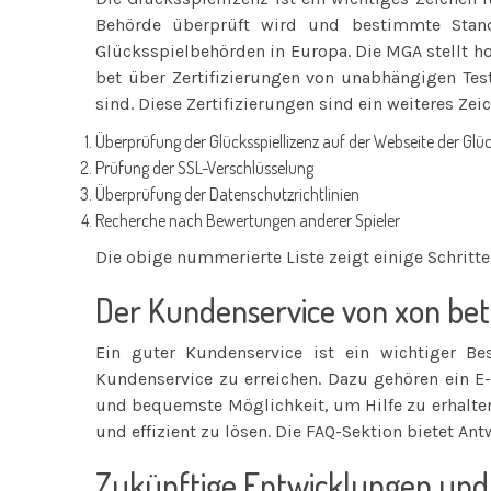
Behörde überprüft wird und bestimmte Standa
Glücksspielbehörden in Europa. Die MGA stellt h
bet über Zertifizierungen von unabhängigen Test
sind. Diese Zertifizierungen sind ein weiteres Zei
Überprüfung der Glücksspiellizenz auf der Webseite der Glü
Prüfung der SSL-Verschlüsselung
Überprüfung der Datenschutzrichtlinien
Recherche nach Bewertungen anderer Spieler
Die obige nummerierte Liste zeigt einige Schritt
Der Kundenservice von xon bet
Ein guter Kundenservice ist ein wichtiger Bes
Kundenservice zu erreichen. Dazu gehören ein E-
und bequemste Möglichkeit, um Hilfe zu erhalten
und effizient zu lösen. Die FAQ-Sektion bietet An
Zukünftige Entwicklungen und 