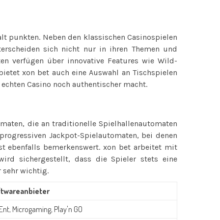
falt punkten. Neben den klassischen Casinospielen
terscheiden sich nicht nur in ihren Themen und
en verfügen über innovative Features wie Wild-
bietet xon bet auch eine Auswahl an Tischspielen
m echten Casino noch authentischer macht.
omaten, die an traditionelle Spielhallenautomaten
 progressiven Jackpot-Spielautomaten, bei denen
st ebenfalls bemerkenswert. xon bet arbeitet mit
rd sichergestellt, dass die Spieler stets eine
 sehr wichtig.
ftwareanbieter
Ent, Microgaming, Play'n GO