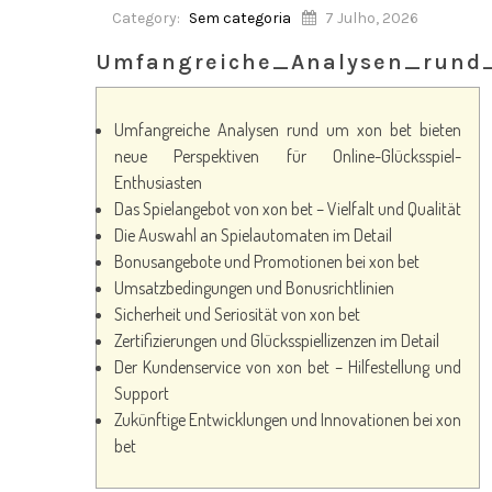
Category:
Sem categoria
7 Julho, 2026
Umfangreiche_Analysen_rund
Umfangreiche Analysen rund um xon bet bieten
neue Perspektiven für Online-Glücksspiel-
Enthusiasten
Das Spielangebot von xon bet – Vielfalt und Qualität
Die Auswahl an Spielautomaten im Detail
Bonusangebote und Promotionen bei xon bet
Umsatzbedingungen und Bonusrichtlinien
Sicherheit und Seriosität von xon bet
Zertifizierungen und Glücksspiellizenzen im Detail
Der Kundenservice von xon bet – Hilfestellung und
Support
Zukünftige Entwicklungen und Innovationen bei xon
bet