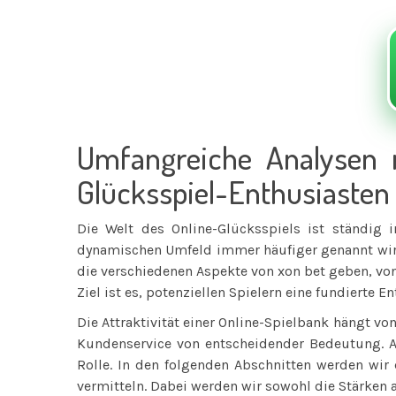
Umfangreiche Analysen 
Glücksspiel-Enthusiasten
Die Welt des Online-Glücksspiels ist ständig
dynamischen Umfeld immer häufiger genannt wir
die verschiedenen Aspekte von xon bet geben, v
Ziel ist es, potenziellen Spielern eine fundierte
Die Attraktivität einer Online-Spielbank hängt vo
Kundenservice von entscheidender Bedeutung. A
Rolle. In den folgenden Abschnitten werden wir
vermitteln. Dabei werden wir sowohl die Stärken