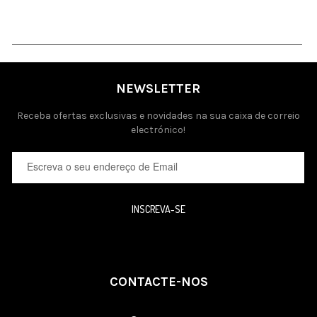
NEWSLETTER
Receba ofertas exclusivas e novidades na sua caixa de correio
electrónico!
INSCREVA-SE
CONTACTE-NOS