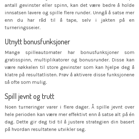
antall gevinster eller spinn, kan det være bedre å holde
innsatsen lavere og spille flere runder. Unngå å satse mer
enn du har råd til å tape, selv i jakten på en
turneringsseier.
Utnytt bonusfunksjoner
Mange spilleautomater har bonusfunksjoner som
gratisspinn, multiplikatorer og bonusrunder. Disse kan
være nøkkelen til store gevinster som kan hjelpe deg å
klatre på resultatlisten. Prøv å aktivere disse funksjonene
så ofte som mulig.
Spill jevnt og trutt
Noen turneringer varer i flere dager. Å spille jevnt over
hele perioden kan være mer effektivt enn å satse alt på én
dag. Dette gir deg tid til å justere strategien din basert
på hvordan resultatene utvikler seg.