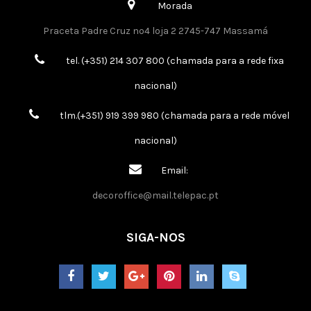
Morada
Praceta Padre Cruz nº4 loja 2 2745-747 Massamá
tel. (+351) 214 307 800 (chamada para a rede fixa
nacional)
tlm.(+351) 919 399 980 (chamada para a rede móvel
nacional)
Email:
decoroffice@mail.telepac.pt
SIGA-NOS