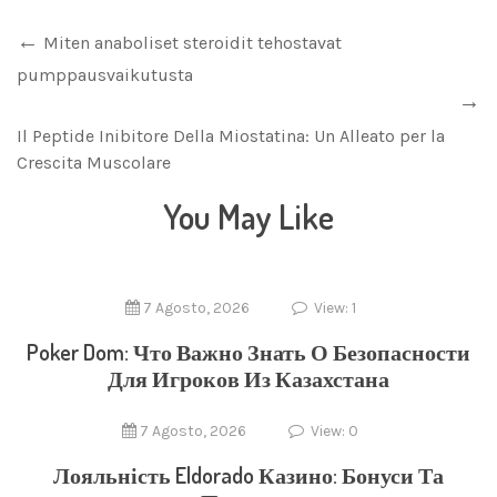
Miten anaboliset steroidit tehostavat
pumppausvaikutusta
Il Peptide Inibitore Della Miostatina: Un Alleato per la
Crescita Muscolare
You May Like
7 Agosto, 2026
View: 1
Poker Dom: Что Важно Знать О Безопасности
Для Игроков Из Казахстана
7 Agosto, 2026
View: 0
Лояльність Eldorado Казино: Бонуси Та