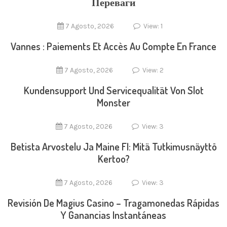
Переваги
7 Agosto, 2026
View: 1
Vannes : Paiements Et Accès Au Compte En France
7 Agosto, 2026
View: 2
Kundensupport Und Servicequalität Von Slot
Monster
7 Agosto, 2026
View: 3
Betista Arvostelu Ja Maine FI: Mitä Tutkimusnäyttö
Kertoo?
7 Agosto, 2026
View: 3
Revisión De Magius Casino – Tragamonedas Rápidas
Y Ganancias Instantáneas