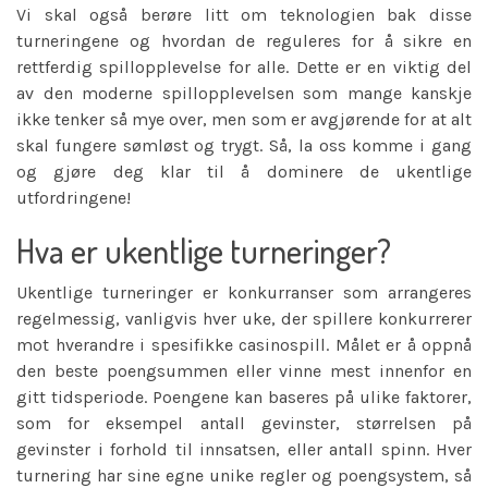
Vi skal også berøre litt om teknologien bak disse
turneringene og hvordan de reguleres for å sikre en
rettferdig spillopplevelse for alle. Dette er en viktig del
av den moderne spillopplevelsen som mange kanskje
ikke tenker så mye over, men som er avgjørende for at alt
skal fungere sømløst og trygt. Så, la oss komme i gang
og gjøre deg klar til å dominere de ukentlige
utfordringene!
Hva er ukentlige turneringer?
Ukentlige turneringer er konkurranser som arrangeres
regelmessig, vanligvis hver uke, der spillere konkurrerer
mot hverandre i spesifikke casinospill. Målet er å oppnå
den beste poengsummen eller vinne mest innenfor en
gitt tidsperiode. Poengene kan baseres på ulike faktorer,
som for eksempel antall gevinster, størrelsen på
gevinster i forhold til innsatsen, eller antall spinn. Hver
turnering har sine egne unike regler og poengsystem, så