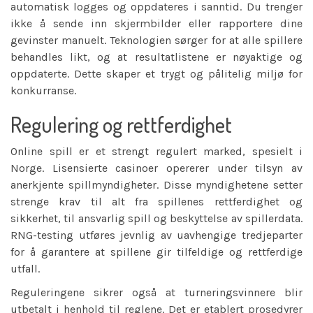
automatisk logges og oppdateres i sanntid. Du trenger
ikke å sende inn skjermbilder eller rapportere dine
gevinster manuelt. Teknologien sørger for at alle spillere
behandles likt, og at resultatlistene er nøyaktige og
oppdaterte. Dette skaper et trygt og pålitelig miljø for
konkurranse.
Regulering og rettferdighet
Online spill er et strengt regulert marked, spesielt i
Norge. Lisensierte casinoer opererer under tilsyn av
anerkjente spillmyndigheter. Disse myndighetene setter
strenge krav til alt fra spillenes rettferdighet og
sikkerhet, til ansvarlig spill og beskyttelse av spillerdata.
RNG-testing utføres jevnlig av uavhengige tredjeparter
for å garantere at spillene gir tilfeldige og rettferdige
utfall.
Reguleringene sikrer også at turneringsvinnere blir
utbetalt i henhold til reglene. Det er etablert prosedyrer