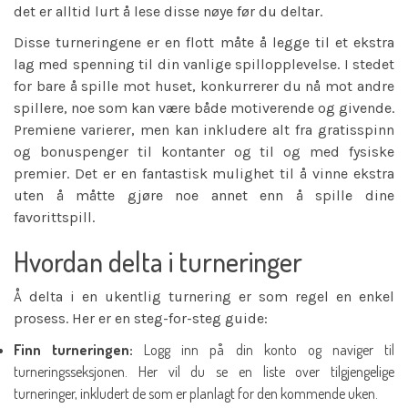
det er alltid lurt å lese disse nøye før du deltar.
Disse turneringene er en flott måte å legge til et ekstra
lag med spenning til din vanlige spillopplevelse. I stedet
for bare å spille mot huset, konkurrerer du nå mot andre
spillere, noe som kan være både motiverende og givende.
Premiene varierer, men kan inkludere alt fra gratisspinn
og bonuspenger til kontanter og til og med fysiske
premier. Det er en fantastisk mulighet til å vinne ekstra
uten å måtte gjøre noe annet enn å spille dine
favorittspill.
Hvordan delta i turneringer
Å delta i en ukentlig turnering er som regel en enkel
prosess. Her er en steg-for-steg guide:
Finn turneringen:
Logg inn på din konto og naviger til
turneringsseksjonen. Her vil du se en liste over tilgjengelige
turneringer, inkludert de som er planlagt for den kommende uken.