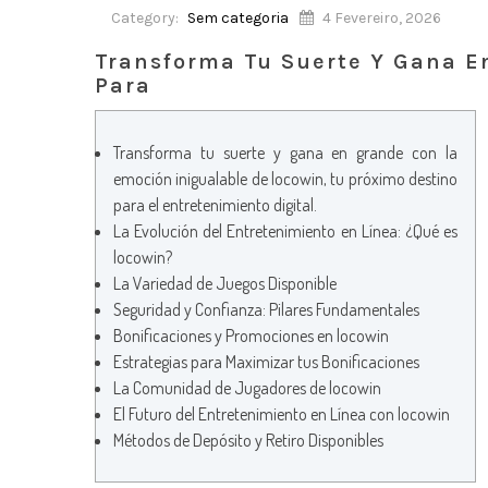
Category:
Sem categoria
4 Fevereiro, 2026
Transforma Tu Suerte Y Gana E
Para
Transforma tu suerte y gana en grande con la
emoción inigualable de locowin, tu próximo destino
para el entretenimiento digital.
La Evolución del Entretenimiento en Línea: ¿Qué es
locowin?
La Variedad de Juegos Disponible
Seguridad y Confianza: Pilares Fundamentales
Bonificaciones y Promociones en locowin
Estrategias para Maximizar tus Bonificaciones
La Comunidad de Jugadores de locowin
El Futuro del Entretenimiento en Línea con locowin
Métodos de Depósito y Retiro Disponibles