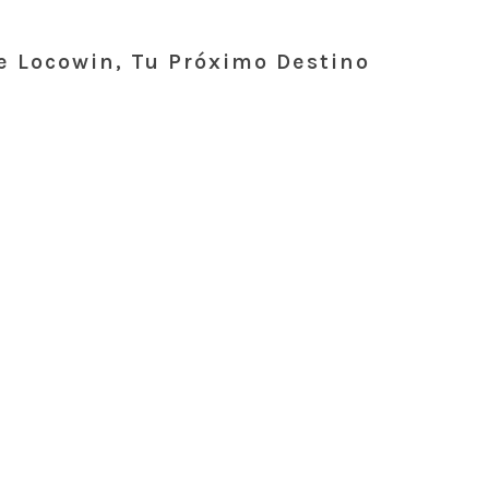
e Locowin, Tu Próximo Destino