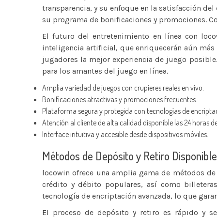
transparencia, y su enfoque en la satisfacción de
su programa de bonificaciones y promociones. Con
El futuro del entretenimiento en línea con loc
inteligencia artificial, que enriquecerán aún más
jugadores la mejor experiencia de juego posible
para los amantes del juego en línea.
Amplia variedad de juegos con crupieres reales en vivo.
Bonificaciones atractivas y promociones frecuentes.
Plataforma segura y protegida con tecnologías de encripta
Atención al cliente de alta calidad disponible las 24 horas de
Interface intuitiva y accesible desde dispositivos móviles.
Métodos de Depósito y Retiro Disponibl
locowin ofrece una amplia gama de métodos de dep
crédito y débito populares, así como billeter
tecnología de encriptación avanzada, lo que garan
El proceso de depósito y retiro es rápido y se