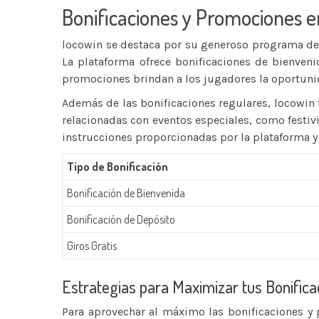
Bonificaciones y Promociones e
locowin se destaca por su generoso programa de 
La plataforma ofrece bonificaciones de bienveni
promociones brindan a los jugadores la oportuni
Además de las bonificaciones regulares, locowin
relacionadas con eventos especiales, como festi
instrucciones proporcionadas por la plataforma y
Tipo de Bonificación
Bonificación de Bienvenida
Bonificación de Depósito
Giros Gratis
Estrategias para Maximizar tus Bonifica
Para aprovechar al máximo las bonificaciones y 