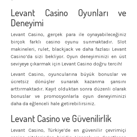
Levant Casino Oyunları ve
Deneyimi
Levant Casino, gerçek para ile oynayabileceğiniz
birçok farklı casino oyunu sunmaktadır. Slot
makineleri, rulet, blackjack ve daha fazlası Levant
Casino’da sizi bekliyor. Oyun deneyiminizi en üst
seviyeye çıkarmak için Levant Casino doğru tercih!
Levant Casino, oyuncularına büyük bonuslar ve
ücretsiz dönüşler sunarak kazanma şansını
arttırmaktadır. Kayıt olduktan sonra düzenli olarak
bonuslar ve promosyonlarla oyun deneyiminizi
daha da eğlenceli hale getirebilirsiniz.
Levant Casino ve Güvenilirlik
Levant Casino, Türkiye’de en güvenilir çevrimiçi