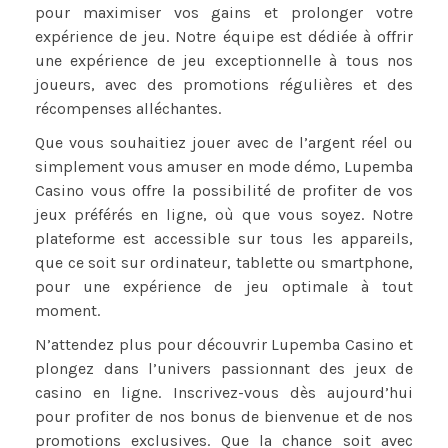
pour maximiser vos gains et prolonger votre
expérience de jeu. Notre équipe est dédiée à offrir
une expérience de jeu exceptionnelle à tous nos
joueurs, avec des promotions régulières et des
récompenses alléchantes.
Que vous souhaitiez jouer avec de l’argent réel ou
simplement vous amuser en mode démo, Lupemba
Casino vous offre la possibilité de profiter de vos
jeux préférés en ligne, où que vous soyez. Notre
plateforme est accessible sur tous les appareils,
que ce soit sur ordinateur, tablette ou smartphone,
pour une expérience de jeu optimale à tout
moment.
N’attendez plus pour découvrir Lupemba Casino et
plongez dans l’univers passionnant des jeux de
casino en ligne. Inscrivez-vous dès aujourd’hui
pour profiter de nos bonus de bienvenue et de nos
promotions exclusives. Que la chance soit avec