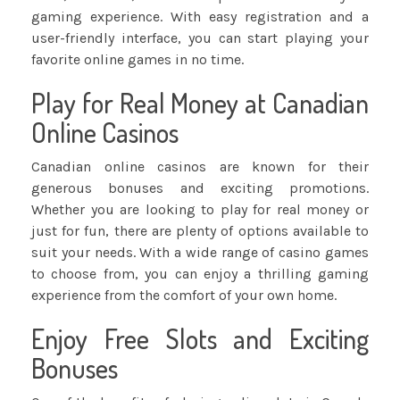
gaming experience. With easy registration and a
user-friendly interface, you can start playing your
favorite online games in no time.
Play for Real Money at Canadian
Online Casinos
Canadian online casinos are known for their
generous bonuses and exciting promotions.
Whether you are looking to play for real money or
just for fun, there are plenty of options available to
suit your needs. With a wide range of casino games
to choose from, you can enjoy a thrilling gaming
experience from the comfort of your own home.
Enjoy Free Slots and Exciting
Bonuses