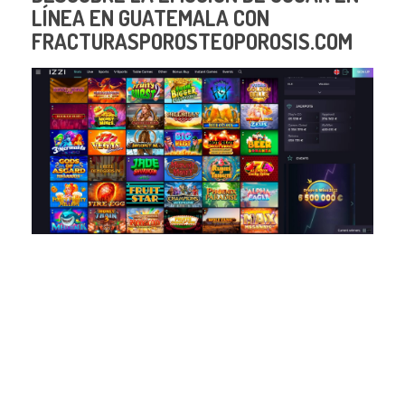
LÍNEA EN GUATEMALA CON
FRACTURASPOROSTEOPOROSIS.COM