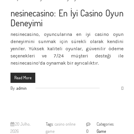
nesinecasino: En İyi Casino Oyun
Deneyimi
nesinecasino, oyuncularına en iyi casino oyun
deneyimini sunmak için sürekli olarak kendini
yeniler. Yüksek kaliteli oyunlar, güvenilir ödeme
seçenekleri ve 7/24 müşteri desteği ile
nesinecasino’da oynamak bir ayrıcalıktır.
Read More
By:
admin
20 Julho,
Tags:
casino online
Categories:
2026
game
0
Game