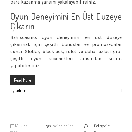
para kazanma şansını yakalayabilirsiniz.
Oyun Deneyimini En Üst Düzeye
Çıkarın
Bahiscasino, oyun deneyimini en üst düzeye
çıkarmak için çeşitli bonuslar ve promosyonlar
sunar. Slotlar, blackjack, rulet ve daha fazlası gibi
çeşitli oyun seçenekleri arasından seçim
yapabilirsiniz.
Read More
By:
admin
17 Julho,
Tags:
casino online
Categories: