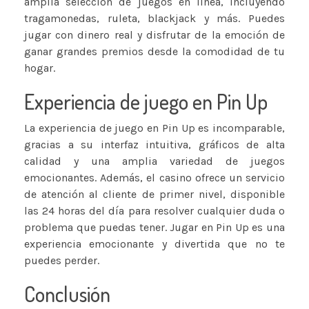
amplia selección de juegos en línea, incluyendo
tragamonedas, ruleta, blackjack y más. Puedes
jugar con dinero real y disfrutar de la emoción de
ganar grandes premios desde la comodidad de tu
hogar.
Experiencia de juego en Pin Up
La experiencia de juego en Pin Up es incomparable,
gracias a su interfaz intuitiva, gráficos de alta
calidad y una amplia variedad de juegos
emocionantes. Además, el casino ofrece un servicio
de atención al cliente de primer nivel, disponible
las 24 horas del día para resolver cualquier duda o
problema que puedas tener. Jugar en Pin Up es una
experiencia emocionante y divertida que no te
puedes perder.
Conclusión