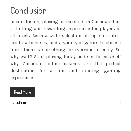
Conclusion
In conclusion, playing online slots in Canada offers
a thrilling and rewarding experience for players of
all levels. With a wide selection of top slot sites,
exciting bonuses, and a variety of games to choose
from, there is something for everyone to enjoy. So
why wait? Start playing today and see for yourself
why Canadian online casinos are the perfect
destination for a fun and exciting gaming
experience.
Read More
By:
admin