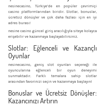
nesinecasino, Türkiye’de en popüler çevrimiçi
casino platformlarından biridir. Slotlar, bonuslar,
ücretsiz dönüşler ve çok daha fazlası için en iyi
adres burası!
nesine casino güncel giriş
aracılığıyla siteye kolayca
erişebilir ve kazanmaya başlayabilirsiniz.
Slotlar: Eğlenceli ve Kazançlı
Oyunlar
nesinecasino, geniş slot oyunları seçeneği ile
oyuncularına eğlenceli bir oyun deneyimi
sunmaktadır. Farklı temalara sahip slotlar
arasından favorinizi seçin ve kazanmaya başlayın!
Bonuslar ve Ücretsiz Dönüşler:
Kazancınızı Artırın