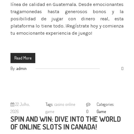
línea de calidad en Guatemala. Desde emocionantes
tragamonedas hasta generosos bonos y la
posibilidad de jugar con dinero real, esta
plataforma lo tiene todo. ¡Regístrate hoy y comienza
tu emocionante experiencia de juego!
Read More
By:
admin
22 Julho,
Tags:
casino online
Categories:
2026
game
0
Game
SPIN AND WIN: DIVE INTO THE WORLD
OF ONLINE SLOTS IN CANADA!