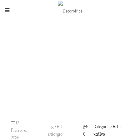
HOME
/
TAGGED "BETHALL ΕΠΊΣΗΜΟ"
12
Tags:
Bethall
Categories:
Bethall
Fevereiro,
επίσημο
0
καζίνο
2026