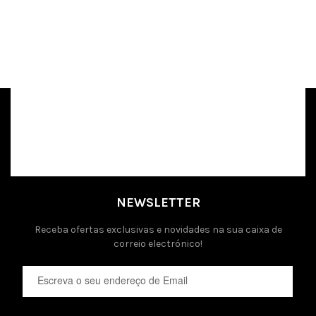
NEWSLETTER
Receba ofertas exclusivas e novidades na sua caixa de
correio electrónico!