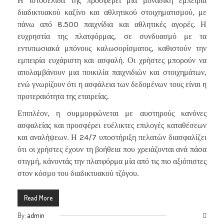
Η ιστοσελίδα της προσφέρει μια μοναδική εμπειρία
διαδικτυακού καζίνο και αθλητικού στοιχηματισμού, με
πάνω από 8.500 παιχνίδια και αθλητικές αγορές. Η
ευχρηστία της πλατφόρμας, σε συνδυασμό με τα
εντυπωσιακά μπόνους καλωσορίσματος, καθιστούν την
εμπειρία ευχάριστη και ασφαλή. Οι χρήστες μπορούν να
απολαμβάνουν μια ποικιλία παιχνιδιών και στοιχημάτων,
ενώ γνωρίζουν ότι η ασφάλεια των δεδομένων τους είναι η
προτεραιότητα της εταιρείας.
Επιπλέον, η συμμορφώνεται με αυστηρούς κανόνες
ασφαλείας και προσφέρει ευέλικτες επιλογές καταθέσεων
και αναλήψεων. Η 24/7 υποστήριξη πελατών διασφαλίζει
ότι οι χρήστες έχουν τη βοήθεια που χρειάζονται ανά πάσα
στιγμή, κάνοντάς την πλατφόρμα μία από τις πιο αξιόπιστες
στον κόσμο του διαδικτυακού τζόγου.
Read More
By:
admin