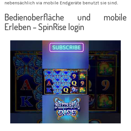
nebensächlich via mobile Endgeräte benutzt sie sind.
Bedienoberfläche und mobile
Erleben – SpinRise login