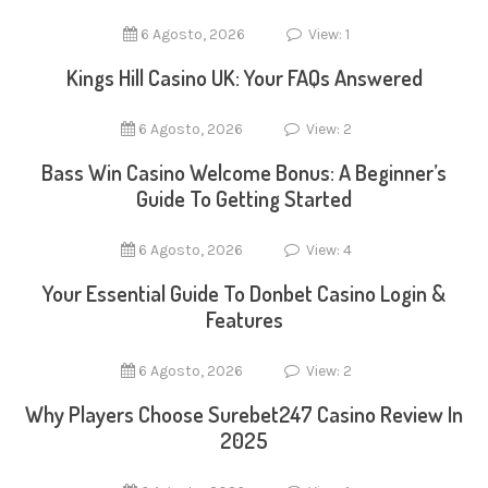
6 Agosto, 2026
View: 1
Kings Hill Casino UK: Your FAQs Answered
6 Agosto, 2026
View: 2
Bass Win Casino Welcome Bonus: A Beginner’s
Guide To Getting Started
6 Agosto, 2026
View: 4
Your Essential Guide To Donbet Casino Login &
Features
6 Agosto, 2026
View: 2
Why Players Choose Surebet247 Casino Review In
2025