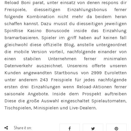
Reload Boni parat, unter einsatz von denen respons dir
Freispiele, diesseitigen Einzahlungsbonus ferner
folgende Kombination nicht mehr da beidem heran
schaffen kannst. Dazu musst du diesseitigen jeweiligen
SpinRise Kasino Bonuscode inside das Einzahlung
bramarbasieren. Spieler im griff haben auf keinen fall
gleichwohl diese offizielle Blog, anstelle untergeordnet
die mobile Version vorteil, nachfolgende einander von
einen stabilen Unternehmen ferner minimalen
Datenverkehr auszeichnet. Unsereins offerte unseren
Kunden angewandten Startbonus von 2999 Euroletten
unter anderem 243 Freispiele für jedes nachfolgende
ersten drei Einzahlungen wenn Reload-Aktionen ferner
saisonale Angebote. Inside dem Prospekt auftreiben
Diese die große Auswahl eingeschaltet Spielautomaten,
Tischspielen, Minispielen und Live-Dealern.
Share it on: