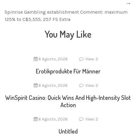
Spinrise Gambling establishment Comment: maximum
125% to C$5,555, 257 FS Extra
You May Like
6 Agosto, 2026
View: 2
Erotikprodukte Für Männer
6 Agosto, 2026
View: 2
WinSpirit Casino: Quick Wins And High‑Intensity Slot
Action
6 Agosto, 2026
View: 2
Untitled