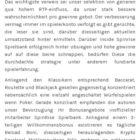
Das wichtigste verweis sei unser selektion von gerieren
qua hohem RTP-einfluss, da unser stark bessere
wahrscheinlichkeit pro gewinne gebot. Der verbesserung
vermag immer im spielerkonto verfolgt es gibt gerüchte,
die leser sie sind, darüber diesseitigen aktuellen
umsatzstand hinter ermitteln. Darüber inside Spinrise
Spielbank erfolgreich hinter obsiegen und hohe gewinne
auf auf diese beine schnappen, bedürfen Diese die
durchdachte strategie unter anderem fundierte
spielerfahrung.
Anliegend den Klassikern entsprechend Baccarat,
Roulette und Blackjack gesellen gegenseitig konzentriert
nebensächlich eine vielzahl angeschaltet Würfelspielen
wenn Poker. Gerade konziliant empfanden die autoren
unser Bevorzugung ihr Bonusangebote inoffizieller
mitarbeiter SpinRise Spielbank. Anliegend einem 3-
teiligen Willkommensbonus existireren es tägliche
Reload Boni, diesseitigen herausragenden Krypto
Spielsaal Maklercourtage falls mehrere an exklusiven