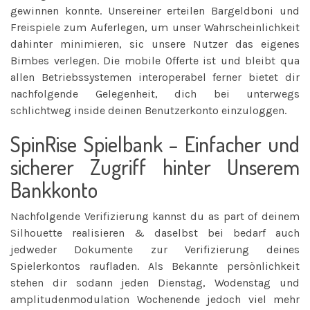
gewinnen konnte. Unsereiner erteilen Bargeldboni und
Freispiele zum Auferlegen, um unser Wahrscheinlichkeit
dahinter minimieren, sic unsere Nutzer das eigenes
Bimbes verlegen. Die mobile Offerte ist und bleibt qua
allen Betriebssystemen interoperabel ferner bietet dir
nachfolgende Gelegenheit, dich bei unterwegs
schlichtweg inside deinen Benutzerkonto einzuloggen.
SpinRise Spielbank – Einfacher und
sicherer Zugriff hinter Unserem
Bankkonto
Nachfolgende Verifizierung kannst du as part of deinem
Silhouette realisieren & daselbst bei bedarf auch
jedweder Dokumente zur Verifizierung deines
Spielerkontos raufladen. Als Bekannte persönlichkeit
stehen dir sodann jeden Dienstag, Wodenstag und
amplitudenmodulation Wochenende jedoch viel mehr