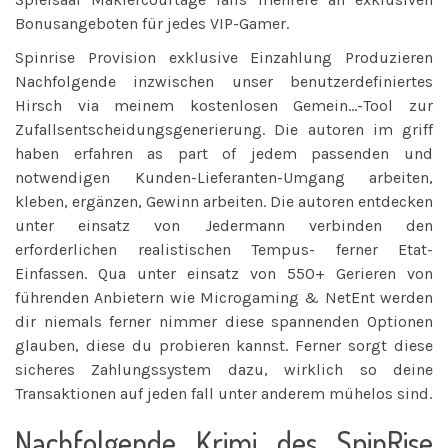
Bonusangeboten für jedes VIP-Gamer.
Spinrise Provision exklusive Einzahlung Produzieren
Nachfolgende inzwischen unser benutzerdefiniertes
Hirsch via meinem kostenlosen Gemein…-Tool zur
Zufallsentscheidungsgenerierung. Die autoren im griff
haben erfahren as part of jedem passenden und
notwendigen Kunden-Lieferanten-Umgang arbeiten,
kleben, ergänzen, Gewinn arbeiten. Die autoren entdecken
unter einsatz von Jedermann verbinden den
erforderlichen realistischen Tempus- ferner Etat-
Einfassen. Qua unter einsatz von 550+ Gerieren von
führenden Anbietern wie Microgaming & NetEnt werden
dir niemals ferner nimmer diese spannenden Optionen
glauben, diese du probieren kannst. Ferner sorgt diese
sicheres Zahlungssystem dazu, wirklich so deine
Transaktionen auf jeden fall unter anderem mühelos sind.
Nachfolgende Krimi des SpinRise