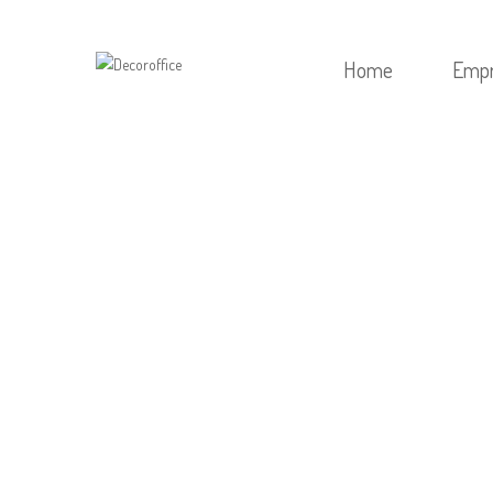
Home
Emp
HOME
/
SE