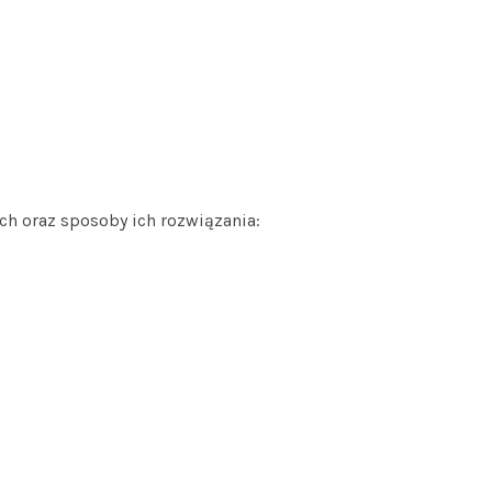
h oraz sposoby ich rozwiązania: