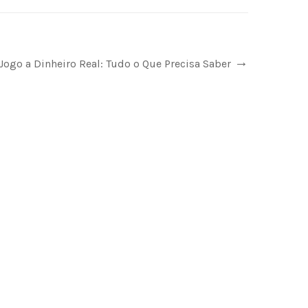
 Jogo a Dinheiro Real: Tudo o Que Precisa Saber