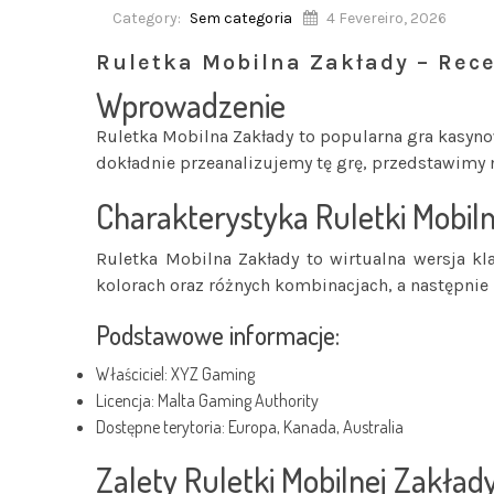
Category:
Sem categoria
4 Fevereiro, 2026
Ruletka Mobilna Zakłady – Rec
Wprowadzenie
Ruletka Mobilna Zakłady to popularna gra kasynow
dokładnie przeanalizujemy tę grę, przedstawimy 
Charakterystyka Ruletki Mobil
Ruletka Mobilna Zakłady to wirtualna wersja kl
kolorach oraz różnych kombinacjach, a następnie 
Podstawowe informacje:
Właściciel: XYZ Gaming
Licencja: Malta Gaming Authority
Dostępne terytoria: Europa, Kanada, Australia
Zalety Ruletki Mobilnej Zakład