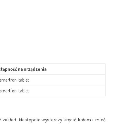
stępność na urządzenia
 smartfon, tablet
 smartfon, tablet
 zakład. Następnie wystarczy kręcić kołem i mieć