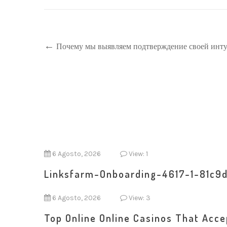
Почему мы выявляем подтверждение своей инт
6 Agosto, 2026
View: 1
Linksfarm-Onboarding-4617-1-81c9
6 Agosto, 2026
View: 3
Top Online Online Casinos That Acc