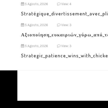
5 Agosto, 2026
View: 4
Stratégique_divertissement_avec_pl
5 Agosto, 2026
View: 3
Αξιοποίηση_ευκαιριών_γύρω_από_το
5 Agosto, 2026
View: 3
Strategic_patience_wins_with_chick