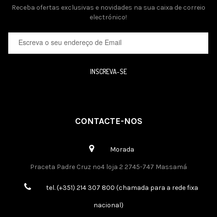
Receba ofertas exclusivas e novidades na sua caixa de correio
electrónico!
INSCREVA-SE
CONTACTE-NOS
Morada
Praceta Padre Cruz nº4 loja 2 2745-747 Massamá
tel. (+351) 214 307 800 (chamada para a rede fixa
nacional)