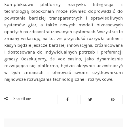
kompleksowe platformy rozrywki. Integracja z
technologią blockchain może również doprowadzić do
powstania bardziej transparentnych i sprawiedliwych
systemów gier, a także nowych modeli biznesowych
opartych na zdecentralizowanych systemach. Wszystkie te
zmiany wskazują na to, że przyszłość rozrywki online i
kasyn będzie jeszcze bardziej innowacyjna, zróżnicowana
i dostosowana do indywidualnych potrzeb i preferencji
graczy. Oczekujemy, że vox casino, jako dynamicznie
rozwijająca się platforma, będzie aktywnie uczestniczyć
w tych zmianach i oferować swoim użytkownikom
najnowsze rozwiązania technologiczne i rozrywkowe.
Share it on: