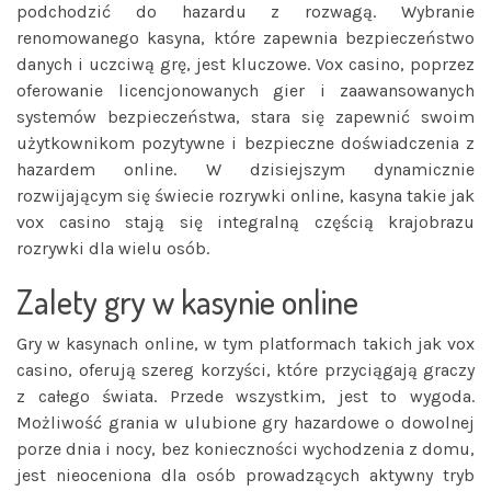
podchodzić do hazardu z rozwagą. Wybranie
renomowanego kasyna, które zapewnia bezpieczeństwo
danych i uczciwą grę, jest kluczowe. Vox casino, poprzez
oferowanie licencjonowanych gier i zaawansowanych
systemów bezpieczeństwa, stara się zapewnić swoim
użytkownikom pozytywne i bezpieczne doświadczenia z
hazardem online. W dzisiejszym dynamicznie
rozwijającym się świecie rozrywki online, kasyna takie jak
vox casino stają się integralną częścią krajobrazu
rozrywki dla wielu osób.
Zalety gry w kasynie online
Gry w kasynach online, w tym platformach takich jak vox
casino, oferują szereg korzyści, które przyciągają graczy
z całego świata. Przede wszystkim, jest to wygoda.
Możliwość grania w ulubione gry hazardowe o dowolnej
porze dnia i nocy, bez konieczności wychodzenia z domu,
jest nieoceniona dla osób prowadzących aktywny tryb