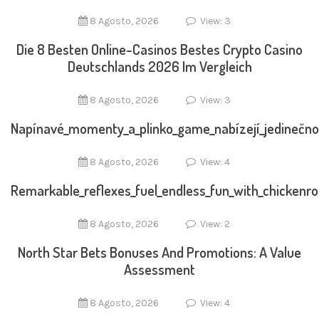
8 Agosto, 2026
View: 3
Die 8 Besten Online-Casinos Bestes Crypto Casino
Deutschlands 2026 Im Vergleich
8 Agosto, 2026
View: 3
Napínavé_momenty_a_plinko_game_nabízejí_jedinečno
8 Agosto, 2026
View: 4
Remarkable_reflexes_fuel_endless_fun_with_chickenr
8 Agosto, 2026
View: 2
North Star Bets Bonuses And Promotions: A Value
Assessment
8 Agosto, 2026
View: 4