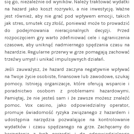
się go, niezależnie od wyników. Należy traktować wydatki
na hazard jako koszt rozrywki, a nie inwestycję. Ważne
jest również, aby nie grać pod wpływem emocji, takich
jak stres, smutek czy złość, ponieważ może to prowadzić
do podejmowania nieracjonalnych decyzji. Przed
rozpoczęciem gry warto zdefiniować cele i ograniczenia
czasowe, aby uniknąć nadmiernego spędzania czasu na
hazardzie. Regularne przerwy w grze pomagają zachować
trzeźwy umysł i unikać impulsywnych działań.
Jeśli zauważysz, że hazard zaczyna negatywnie wpływać
na Twoje życie osobiste, finansowe lub zawodowe, szukaj
pomocy. Istnieją organizacje, które oferują wsparcie i
poradnictwo osobom z problemami hazardowymi.
Pamiętaj, że nie jesteś sam i że zawsze możesz znaleźć
pomoc. Vox casino, jako odpowiedzialny operator,
promuje świadomość ryzyka związanego z hazardem i
udostępnia narzędzia pozwalające na kontrolowanie
wydatków i czasu spędzanego na grze. Zachęcamy do
korzystania z tych narzędzi i do odpowiedzialnego