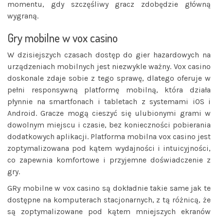
momentu, gdy szczęśliwy gracz zdobędzie główną
wygraną.
Gry mobilne w vox casino
W dzisiejszych czasach dostęp do gier hazardowych na
urządzeniach mobilnych jest niezwykle ważny. Vox casino
doskonale zdaje sobie z tego sprawę, dlatego oferuje w
pełni responsywną platformę mobilną, która działa
płynnie na smartfonach i tabletach z systemami iOS i
Android. Gracze mogą cieszyć się ulubionymi grami w
dowolnym miejscu i czasie, bez konieczności pobierania
dodatkowych aplikacji. Platforma mobilna vox casino jest
zoptymalizowana pod kątem wydajności i intuicyjności,
co zapewnia komfortowe i przyjemne doświadczenie z
gry.
GRy mobilne w vox casino są dokładnie takie same jak te
dostępne na komputerach stacjonarnych, z tą różnicą, że
są zoptymalizowane pod kątem mniejszych ekranów