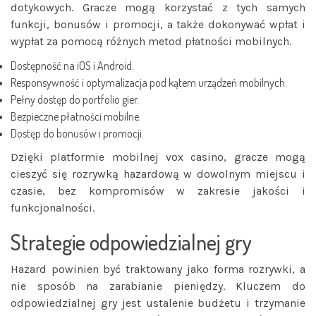
dotykowych. Gracze mogą korzystać z tych samych
funkcji, bonusów i promocji, a także dokonywać wpłat i
wypłat za pomocą różnych metod płatności mobilnych.
Dostępność na iOS i Android.
Responsywność i optymalizacja pod kątem urządzeń mobilnych.
Pełny dostęp do portfolio gier.
Bezpieczne płatności mobilne.
Dostęp do bonusów i promocji.
Dzięki platformie mobilnej vox casino, gracze mogą
cieszyć się rozrywką hazardową w dowolnym miejscu i
czasie, bez kompromisów w zakresie jakości i
funkcjonalności.
Strategie odpowiedzialnej gry
Hazard powinien być traktowany jako forma rozrywki, a
nie sposób na zarabianie pieniędzy. Kluczem do
odpowiedzialnej gry jest ustalenie budżetu i trzymanie