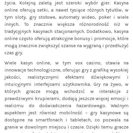
życia. Kolejną zaletą jest szeroki wybór gier. Kasyna
online oferują setki, a nawet tysiące różnych tytułów, w
tym sloty, gry stołowe, automaty wideo, poker i wiele
innych. To znacznie większa różnorodność niż w
tradycyjnych kasynach stacjonarnych. Dodatkowo, kasyna
online często oferują atrakcyjne bonusy i promocje, które
mogą znacznie zwiększyć szanse na wygraną i przedłużyć
czas gry.
Wiele kasyn online, w tym vox casino, stawia na
innowacje technologiczne, oferując gry z grafiką wysokiej
jakości, realistycznymi efektami dźwiękowymi i
intuicyjnymi interfejsami użytkownika. Gry na żywo, w
których gracze mogą wchodzić w interakcje z
prawdziwymi krupierami, dodają jeszcze więcej emocji i
realizmu do doświadczenia hazardowego. Ważnym
aspektem jest również mobilność – gry kasynowe są
dostępne na smartfonach i tabletach, co pozwala na
granie w dowolnym miejscu i czasie. Dzięki temu gracze