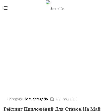
HOME
/
SEM CATEGORIA
/
РЕЙТИНГ ПРИЛОЖЕНИЙ ДЛЯ СТАВОК НА
МАЙ 2026 ГОДА.
Category:
Sem categoria
7 Julho, 2026
Рейтинг Приложений Для Ставок На Май