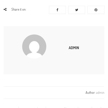
Share it on:
ADMIN
Author:
admin