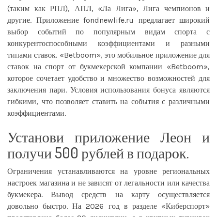
(таким как РПЛ), АПЛ, «Ла Лига», Лига чемпионов и
другие. Приложение
fondnewlife.ru
предлагает широкий
выбор событий по популярным видам спорта с
конкурентоспособными коэффициентами и разными
типами ставок. «Betboom», это мобильное приложение для
ставок на спорт от букмекерской компании «Betboom»,
которое сочетает удобство и множество возможностей для
заключения пари. Условия использования бонуса являются
гибкими, что позволяет ставить на события с различными
коэффициентами.
Установи приложение Леон и
получи 500 рублей в подарок.
Ограничения устанавливаются на уровне региональных
настроек магазина и не зависят от легальности или качества
букмекера. Вывод средств на карту осуществляется
довольно быстро. На 2026 год в разделе «Киберспорт»