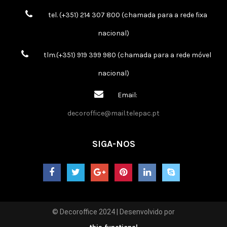
tel. (+351) 214 307 800 (chamada para a rede fixa
nacional)
tlm.(+351) 919 399 980 (chamada para a rede móvel
nacional)
Email:
decoroffice@mail.telepac.pt
SIGA-NOS
© Decoroffice 2024 | Desenvolvido por