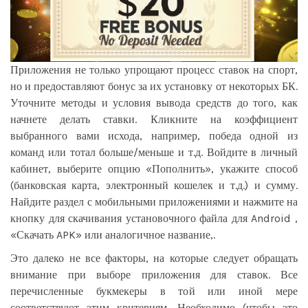
Приложения не только упрощают процесс ставок на спорт,
но и предоставляют бонус за их установку от некоторых БК.
Уточните методы и условия вывода средств до того, как
начнете делать ставки. Кликните на коэффициент
выбранного вами исхода, например, победа одной из
команд или тотал больше/меньше и т.д. Войдите в личный
кабинет, выберите опцию «Пополнить», укажите способ
(банковская карта, электронный кошелек и т.д.) и сумму.
Найдите раздел с мобильными приложениями и нажмите на
кнопку для скачивания установочного файла для Android ,
«Скачать APK» или аналогичное название,.
Это далеко не все факторы, на которые следует обращать
внимание при выборе приложения для ставок. Все
перечисленные букмекеры в той или иной мере
соответствуют этим критериям. Необходимо (чтобы это