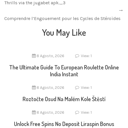
Thrills via the jugabet apk._3
Comprendre l’Engouement pour les Cycles de Stéroïdes
You May Like
8 Agosto, 2026
View: 1
The Ultimate Guide To European Roulette Online
India Instant
8 Agosto, 2026
View: 1
Roztočte Osud Na Malém Kole Štěstí
8 Agosto, 2026
View: 1
Unlock Free Spins No Deposit Liraspin Bonus