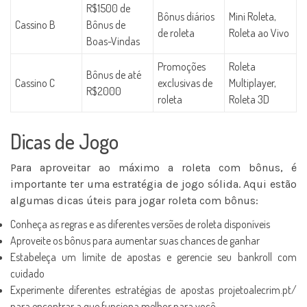
R$1500 de
Bônus diários
Mini Roleta,
Cassino B
Bônus de
de roleta
Roleta ao Vivo
Boas-Vindas
Promoções
Roleta
Bônus de até
Cassino C
exclusivas de
Multiplayer,
R$2000
roleta
Roleta 3D
Dicas de Jogo
Para aproveitar ao máximo a roleta com bônus, é
importante ter uma estratégia de jogo sólida. Aqui estão
algumas dicas úteis para jogar roleta com bônus:
Conheça as regras e as diferentes versões de roleta disponíveis
Aproveite os bônus para aumentar suas chances de ganhar
Estabeleça um limite de apostas e gerencie seu bankroll com
cuidado
Experimente diferentes estratégias de apostas
projetoalecrim.pt/
para encontrar a que funciona melhor para você