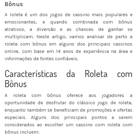
Bônus
A roleta é um dos jogos de cassino mais populares e
emocionantes, e quando combinada com bônus
atrativos, a diversão e as chances de ganhar se
multiplicam. Neste artigo, vamos analisar de perto a
roleta com bônus em alguns dos principais cassinos
online, com base em 14 anos de experiência na área e
informações de fontes confiáveis.
Características da Roleta com
Bônus
A roleta com bônus oferece aos jogadores a
oportunidade de desfrutar do clássico jogo de roleta,
enquanto também se beneficiam de promoções e ofertas
especiais. Alguns dos principais pontos a serem
considerados ao escolher um cassino com roleta com
bônus incluem: