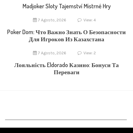
Madjoker Sloty Tajemství Mistrné Hry
7 Agosto, 2026
View: 4
Poker Dom: Что Важно Знать О Безопасности
Для Игроков Из Казахстана
7 Agosto, 2026
View: 2
Лояльність Eldorado Казино: Бонуси Та
Переваги